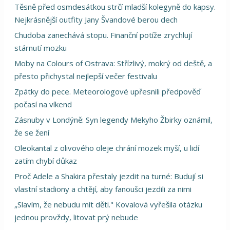
Těsně před osmdesátkou strčí mladší kolegyně do kapsy.
Nejkrásnější outfity Jany Švandové berou dech
Chudoba zanechává stopu. Finanční potíže zrychlují
stárnutí mozku
Moby na Colours of Ostrava: Střízlivý, mokrý od deště, a
přesto přichystal nejlepší večer festivalu
Zpátky do pece. Meteorologové upřesnili předpověď
počasí na víkend
Zásnuby v Londýně: Syn legendy Mekyho Žbirky oznámil,
že se žení
Oleokantal z olivového oleje chrání mozek myší, u lidí
zatím chybí důkaz
Proč Adele a Shakira přestaly jezdit na turné: Budují si
vlastní stadiony a chtějí, aby fanoušci jezdili za nimi
„Slavím, že nebudu mít děti." Kovalová vyřešila otázku
jednou provždy, litovat prý nebude