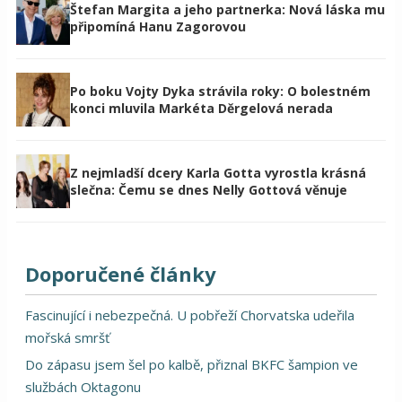
Štefan Margita a jeho partnerka: Nová láska mu
připomíná Hanu Zagorovou
Po boku Vojty Dyka strávila roky: O bolestném
konci mluvila Markéta Děrgelová nerada
Z nejmladší dcery Karla Gotta vyrostla krásná
slečna: Čemu se dnes Nelly Gottová věnuje
Doporučené články
Fascinující i nebezpečná. U pobřeží Chorvatska udeřila
mořská smršť
Do zápasu jsem šel po kalbě, přiznal BKFC šampion ve
službách Oktagonu