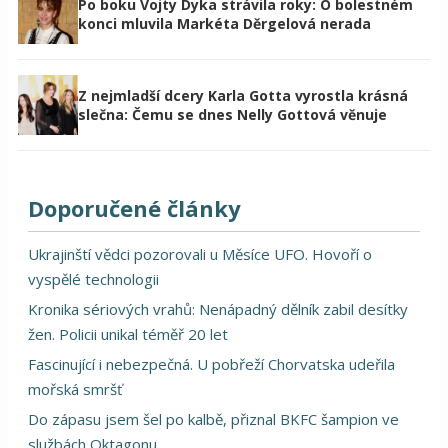
Po boku Vojty Dyka strávila roky: O bolestném
konci mluvila Markéta Děrgelová nerada
Z nejmladší dcery Karla Gotta vyrostla krásná
slečna: Čemu se dnes Nelly Gottová věnuje
Doporučené články
Ukrajinští vědci pozorovali u Měsíce UFO. Hovoří o
vyspělé technologii
Kronika sériových vrahů: Nenápadný dělník zabil desítky
žen. Policii unikal téměř 20 let
Fascinující i nebezpečná. U pobřeží Chorvatska udeřila
mořská smršť
Do zápasu jsem šel po kalbě, přiznal BKFC šampion ve
službách Oktagonu