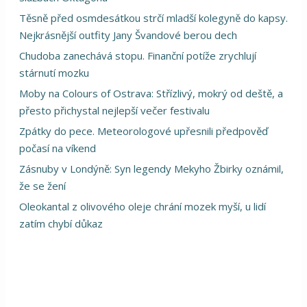
Těsně před osmdesátkou strčí mladší kolegyně do kapsy.
Nejkrásnější outfity Jany Švandové berou dech
Chudoba zanechává stopu. Finanční potíže zrychlují
stárnutí mozku
Moby na Colours of Ostrava: Střízlivý, mokrý od deště, a
přesto přichystal nejlepší večer festivalu
Zpátky do pece. Meteorologové upřesnili předpověď
počasí na víkend
Zásnuby v Londýně: Syn legendy Mekyho Žbirky oznámil,
že se žení
Oleokantal z olivového oleje chrání mozek myší, u lidí
zatím chybí důkaz