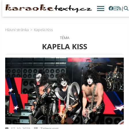
|
Hlavní stránka
Kapela Kiss
TÉMA
KAPELA KISS
17. 10. 2025
Zajímavosti