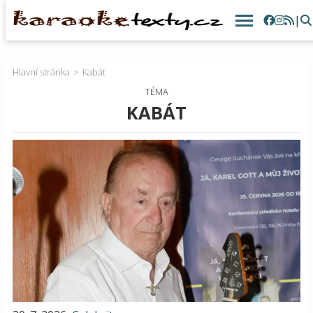
|
Hlavní stránka
Kabát
TÉMA
KABÁT