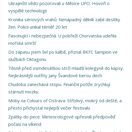
Ukrajinští vědci pozorovali u Měsíce UFO. Hovoří o
vyspělé technologii
Kronika sériových vrahů: Nenápadný dělník zabil desítky
žen. Policii unikal téměř 20 let
Fascinující i nebezpečná. U pobřeží Chorvatska udeřila
mořská smršť
Do zápasu jsem šel po kalbě, přiznal BKFC šampion ve
službách Oktagonu
Těsně před osmdesátkou strčí mladší kolegyně do kapsy.
Nejkrásnější outfity Jany Švandové berou dech
Chudoba zanechává stopu. Finanční potíže zrychlují
stárnutí mozku
Moby na Colours of Ostrava: Střízlivý, mokrý od deště, a
přesto přichystal nejlepší večer festivalu
Zpátky do pece. Meteorologové upřesnili předpověď
počasí na víkend