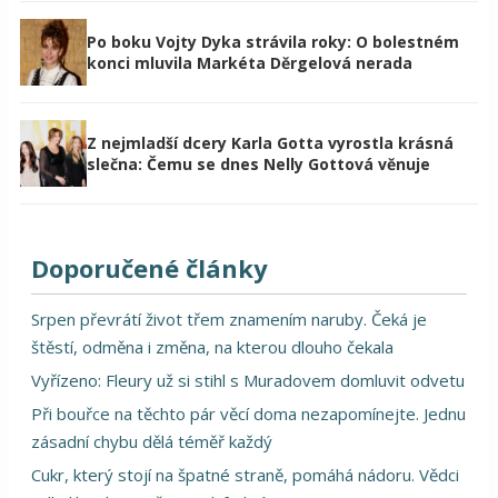
Po boku Vojty Dyka strávila roky: O bolestném
konci mluvila Markéta Děrgelová nerada
Z nejmladší dcery Karla Gotta vyrostla krásná
slečna: Čemu se dnes Nelly Gottová věnuje
Doporučené články
Srpen převrátí život třem znamením naruby. Čeká je
štěstí, odměna i změna, na kterou dlouho čekala
Vyřízeno: Fleury už si stihl s Muradovem domluvit odvetu
Při bouřce na těchto pár věcí doma nezapomínejte. Jednu
zásadní chybu dělá téměř každý
Cukr, který stojí na špatné straně, pomáhá nádoru. Vědci