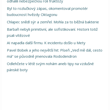
odhalili nebezpečnou roli fruktózy
Byl to rozlučkový zápas, okomentoval promotér
budoucnost hvězdy Oktagonu
Chlapec snědl sýr a zemřel. Mohla za to běžná bakterie
Barbaři nebyli primitivní, ale sofistikovaní. Historii totiž
psali vítězové
AI napadla další firmu. K incidentu došlo u Mety
Pavel Bobek a jeho největší hit: Píseň „Veď mě dál, cesto
má“ se původně jmenovala Rododendron
Odlehčete v létě svým nohám aneb tipy na vzdušné
pánské boty