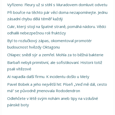
Vyřízeno: Fleury už si stihl s Muradovem domluvit odvetu
Při bouřce na těchto pár věcí doma nezapomínejte. Jednu
zásadní chybu dělá téměř každý
Cukr, který stojí na špatné straně, pomáhá nádoru. Vědci
odhalili nebezpečnou roli fruktózy
Byl to rozlučkový zápas, okomentoval promotér
budoucnost hvězdy Oktagonu
Chlapec snědl sýr a zemřel. Mohla za to běžná bakterie
Barbaři nebyli primitivní, ale sofistikovaní. Historii totiž
psali vítězové
AI napadla další firmu. K incidentu došlo u Mety
Pavel Bobek a jeho největší hit: Píseň „Veď mě dál, cesto
má“ se původně jmenovala Rododendron
Odlehčete v létě svým nohám aneb tipy na vzdušné
pánské boty