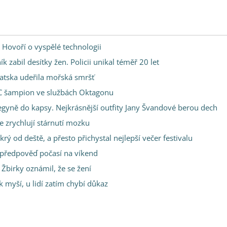
 Hovoří o vyspělé technologii
 zabil desítky žen. Policii unikal téměř 20 let
vatska udeřila mořská smršť
FC šampion ve službách Oktagonu
gyně do kapsy. Nejkrásnější outfity Jany Švandové berou dech
 zrychlují stárnutí mozku
rý od deště, a přesto přichystal nejlepší večer festivalu
 předpověď počasí na víkend
birky oznámil, že se žení
 myší, u lidí zatím chybí důkaz