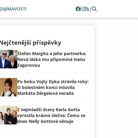
|
ZAJÍMAVOSTI
Nejčtenější příspěvky
Štefan Margita a jeho partnerka:
Nová láska mu připomíná Hanu
Zagorovou
Po boku Vojty Dyka strávila roky:
O bolestném konci mluvila
Markéta Děrgelová nerada
Z nejmladší dcery Karla Gotta
vyrostla krásná slečna: Čemu se
dnes Nelly Gottová věnuje