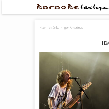
Hlavní stránka
Igor Amadeus
I