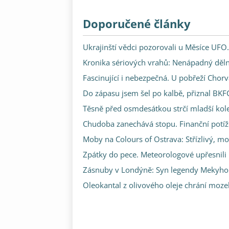
Doporučené články
Ukrajinští vědci pozorovali u Měsíce UFO.
Kronika sériových vrahů: Nenápadný dělník
Fascinující i nebezpečná. U pobřeží Chor
Do zápasu jsem šel po kalbě, přiznal BK
Těsně před osmdesátkou strčí mladší kole
Chudoba zanechává stopu. Finanční potíže
Moby na Colours of Ostrava: Střízlivý, mok
Zpátky do pece. Meteorologové upřesnili
Zásnuby v Londýně: Syn legendy Mekyho Ž
Oleokantal z olivového oleje chrání mozek