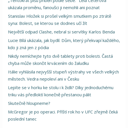
„Tentokrát píšu příběh podle sebe." Lela Ceterová
ukázala proměnu, fanoušci ji nemohli ani poznat
Stanislav Hložek si prošel velkým smutkem po ztrátě
syna: Bolest, se kterou se dodnes učí žít
Největší odpad Clashe, nebral si servítky Karlos Benda
Lucie Bílá ukázala, jak bydlí: Dům, který překvapí každého,
kdo ji zná jen z pódia
Nikdy nemíchejte tyto dvě tablety proti bolesti. Častá
chyba může skončit krvácením do žaludku
Itálie vyhlásila nejvyšší stupeň výstrahy ve všech velkých
městech. Vedra nepoleví ani v Česku
Lepíte se v horku ke stolu i k židli? Díky jednoduchému
triku vás předloktí konečně přestanou pálit
Skutečně hloupneme?
McGregor je po operaci. Příští rok ho v UFC zřejmě čeká
poslední tanec