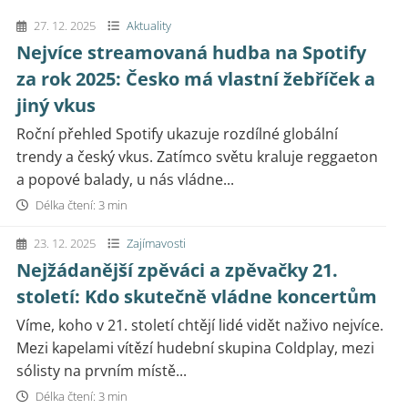
27. 12. 2025
Aktuality
Nejvíce streamovaná hudba na Spotify
za rok 2025: Česko má vlastní žebříček a
jiný vkus
Roční přehled Spotify ukazuje rozdílné globální
trendy a český vkus. Zatímco světu kraluje reggaeton
a popové balady, u nás vládne...
Délka čtení: 3 min
23. 12. 2025
Zajímavosti
Nejžádanější zpěváci a zpěvačky 21.
století: Kdo skutečně vládne koncertům
Víme, koho v 21. století chtějí lidé vidět naživo nejvíce.
Mezi kapelami vítězí hudební skupina Coldplay, mezi
sólisty na prvním místě...
Délka čtení: 3 min