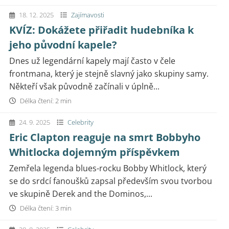
18. 12. 2025
Zajímavosti
KVÍZ: Dokážete přiřadit hudebníka k
jeho původní kapele?
Dnes už legendární kapely mají často v čele
frontmana, který je stejně slavný jako skupiny samy.
Někteří však původně začínali v úplně...
Délka čtení: 2 min
24. 9. 2025
Celebrity
Eric Clapton reaguje na smrt Bobbyho
Whitlocka dojemným příspěvkem
Zemřela legenda blues-rocku Bobby Whitlock, který
se do srdcí fanoušků zapsal především svou tvorbou
ve skupině Derek and the Dominos,...
Délka čtení: 3 min