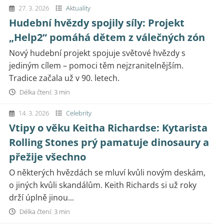
27. 3. 2026
Aktuality
Hudební hvězdy spojily síly: Projekt
„Help2“ pomáhá dětem z válečných zón
Nový hudební projekt spojuje světové hvězdy s
jediným cílem – pomoci těm nejzranitelnějším.
Tradice začala už v 90. letech.
Délka čtení: 3 min
14. 3. 2026
Celebrity
Vtipy o věku Keitha Richardse: Kytarista
Rolling Stones prý pamatuje dinosaury a
přežije všechno
O některých hvězdách se mluví kvůli novým deskám,
o jiných kvůli skandálům. Keith Richards si už roky
drží úplně jinou...
Délka čtení: 3 min