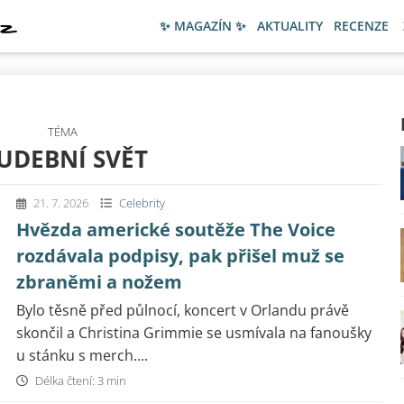
✨ MAGAZÍN ✨
AKTUALITY
RECENZE
TÉMA
UDEBNÍ SVĚT
21. 7. 2026
Celebrity
Hvězda americké soutěže The Voice
rozdávala podpisy, pak přišel muž se
zbraněmi a nožem
Bylo těsně před půlnocí, koncert v Orlandu právě
skončil a Christina Grimmie se usmívala na fanoušky
u stánku s merch....
Délka čtení: 3 min