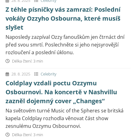
28. 8. 2025
Celebrity
Z téhle písničky vás zamrazí: Poslední
vokály Ozzyho Osbourna, které musíš
slyšet
Naposledy zazpíval Ozzy fanouškům jen čtrnáct dní
před svou smrtí. Poslechněte si jeho nejsyrovější
rozloučení a poslední úklonu.
Délka čtení: 3 min
28. 8. 2025
Celebrity
Coldplay vzdali poctu Ozzymu
Osbournovi. Na koncertě v Nashvillu
zazněl dojemný cover „Changes“
Na světovém turné Music of the Spheres se britská
kapela Coldplay rozhodla věnovat část show
zesnulému Ozzymu Osbournovi.
Délka čtení: 3 min