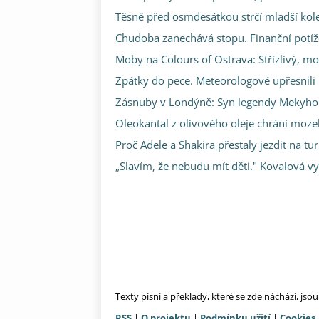
Těsně před osmdesátkou strčí mladší kole
Chudoba zanechává stopu. Finanční potíže
Moby na Colours of Ostrava: Střízlivý, mok
Zpátky do pece. Meteorologové upřesnili
Zásnuby v Londýně: Syn legendy Mekyho Ž
Oleokantal z olivového oleje chrání mozek
Proč Adele a Shakira přestaly jezdit na turn
„Slavím, že nebudu mít děti." Kovalová vy
Texty písní a překlady, které se zde náchází, js
RSS
|
O projektu
|
Podmínku užití
|
Cookies