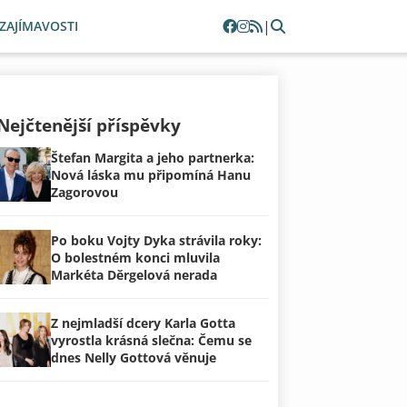
|
ZAJÍMAVOSTI
Nejčtenější příspěvky
Štefan Margita a jeho partnerka:
Nová láska mu připomíná Hanu
Zagorovou
Po boku Vojty Dyka strávila roky:
O bolestném konci mluvila
Markéta Děrgelová nerada
Z nejmladší dcery Karla Gotta
vyrostla krásná slečna: Čemu se
dnes Nelly Gottová věnuje