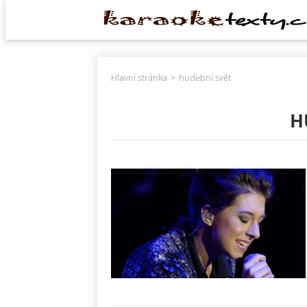
Hlavní stránka
hudební svět
H