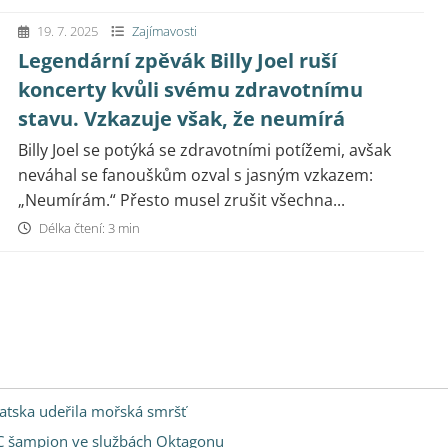
19. 7. 2025
Zajímavosti
Legendární zpěvák Billy Joel ruší
koncerty kvůli svému zdravotnímu
stavu. Vzkazuje však, že neumírá
Billy Joel se potýká se zdravotními potížemi, avšak
neváhal se fanouškům ozval s jasným vzkazem:
„Neumírám.“ Přesto musel zrušit všechna...
Délka čtení: 3 min
vatska udeřila mořská smršť
FC šampion ve službách Oktagonu