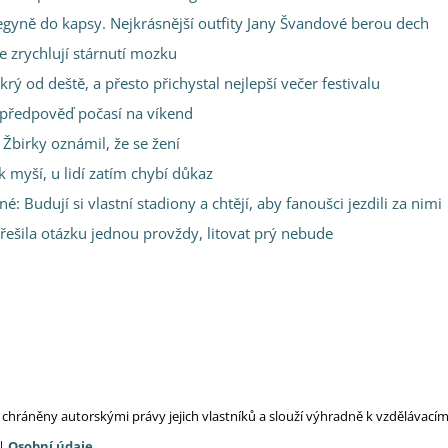
gyně do kapsy. Nejkrásnější outfity Jany Švandové berou dech
 zrychlují stárnutí mozku
rý od deště, a přesto přichystal nejlepší večer festivalu
 předpověď počasí na víkend
birky oznámil, že se žení
 myší, u lidí zatím chybí důkaz
é: Budují si vlastní stadiony a chtějí, aby fanoušci jezdili za nimi
řešila otázku jednou provždy, litovat prý nebude
ou chráněny autorskými právy jejich vlastníků a slouží výhradně k vzdělávac
|
Osobní údaje