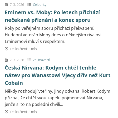
7. 3. 2026
Celebrity
Eminem vs. Moby: Po letech přichází
nečekané přiznání a konec sporu
Roky po veřejném sporu přichází překvapení.
Hudební veterán Moby dnes o někdejším rivalovi
Eminemovi mluví s respektem.
Délka čtení: 3 min
2. 3. 2026
Zajímavosti
Česká Nirvana: Kodym chtěl tenhle
název pro Wanastowi Vjecy dřív než Kurt
Cobain
Někdy rozhodují vteřiny, jindy odvaha. Robert Kodym
přiznal, že chtěl svou kapelu pojmenovat Nirvana,
jenže si to na poslední chvíli...
Délka čtení: 3 min