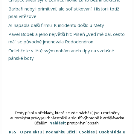
Barbaři nebyli primitivní, ale sofistikovaní. Historii totiž
psali vítězové
AI napadla další firmu. K incidentu došlo u Mety
Pavel Bobek a jeho největší hit: Píseň „Veď mě dál, cesto
má“ se původně jmenovala Rododendron
Odlehčete v létě svým nohám aneb tipy na vzdušné
pánské boty
Texty písní a překlady, které se zde náchází, jsou chráněny
autorskými právy jejich vlastníků a slouží výhradně k vzdělávacím
účelům.
Nahlásit
protiprávní obsah.
RSS
|
O projektu
|
Podmínku užití
|
Cookies
|
Osobní údaje