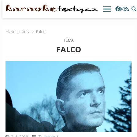
|
Hlavní stránka
Falco
TÉMA
FALCO
3. 6. 2026
Zajímavosti