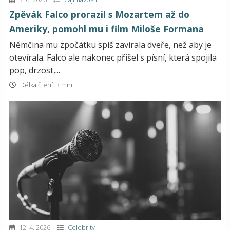
Zpěvák Falco prorazil s Mozartem až do
Ameriky, pomohl mu i film Miloše Formana
Němčina mu zpočátku spíš zavírala dveře, než aby je
otevírala. Falco ale nakonec přišel s písní, která spojila
pop, drzost,...
Délka čtení: 3 min
12. 4. 2026
Celebrity