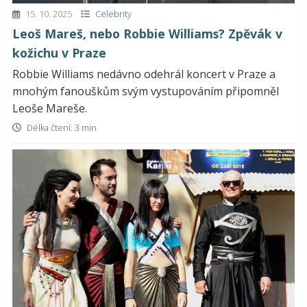
15. 10. 2025
Celebrity
Leoš Mareš, nebo Robbie Williams? Zpěvák v
kožichu v Praze
Robbie Williams nedávno odehrál koncert v Praze a
mnohým fanouškům svým vystupováním připomněl
Leoše Mareše.
Délka čtení: 3 min