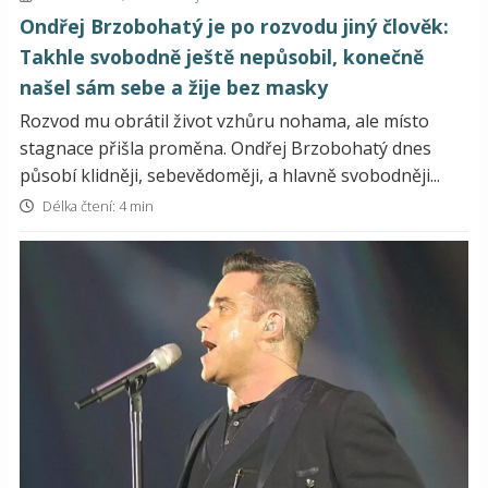
Ondřej Brzobohatý je po rozvodu jiný člověk:
Takhle svobodně ještě nepůsobil, konečně
našel sám sebe a žije bez masky
Rozvod mu obrátil život vzhůru nohama, ale místo
stagnace přišla proměna. Ondřej Brzobohatý dnes
působí klidněji, sebevědoměji, a hlavně svobodněji...
Délka čtení: 4 min