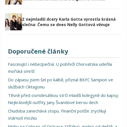
Z nejmladší dcery Karla Gotta vyrostla krásná
slečna: Čemu se dnes Nelly Gottová věnuje
Doporučené články
Fascinující i nebezpečná. U pobřeží Chorvatska udeřila
mořská smršť
Do zápasu jsem šel po kalbě, přiznal BKFC šampion ve
službách Oktagonu
Těsně před osmdesátkou strčí mladší kolegyně do kapsy.
Nejkrásnější outfity Jany Švandové berou dech
Chudoba zanechává stopu. Finanční potíže zrychlují
stárnutí mozku
Moby na Colours of Ostrava: Střízlivý, mokrý od deště, a