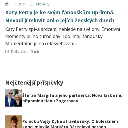
1. 8. 2025
Aktuality
Katy Perry je ke svým fanouškům upřímná.
Nevadí jí mluvit ani o jejích ženských dnech
Katy Perry zpívá srdcem, nehledě na své dny. Emotivní
momenty jejího turné baví i dojímají fanoušky.
Momentálně je na celosvětovém...
Délka čtení: 3 min
Nejčtenější příspěvky
Štefan Margita a jeho partnerka: Nová láska mu
připomíná Hanu Zagorovou
Po boku Vojty Dyka strávila roky: O bolestném
konci mluvila Markéta Děrgelová nerada