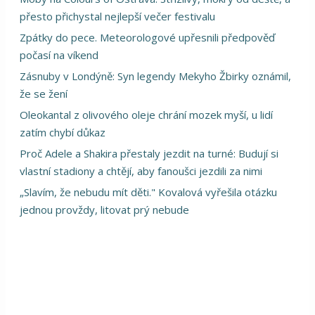
přesto přichystal nejlepší večer festivalu
Zpátky do pece. Meteorologové upřesnili předpověď
počasí na víkend
Zásnuby v Londýně: Syn legendy Mekyho Žbirky oznámil,
že se žení
Oleokantal z olivového oleje chrání mozek myší, u lidí
zatím chybí důkaz
Proč Adele a Shakira přestaly jezdit na turné: Budují si
vlastní stadiony a chtějí, aby fanoušci jezdili za nimi
„Slavím, že nebudu mít děti." Kovalová vyřešila otázku
jednou provždy, litovat prý nebude