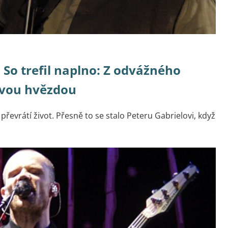
 So trefil naplno: Z odvážného
ovou hvězdou
převrátí život. Přesně to se stalo Peteru Gabrielovi, když