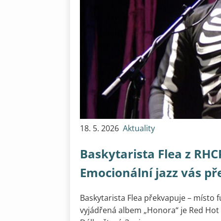
18. 5. 2026
Aktuality
Baskytarista Flea z RH
Emocionální jazz vás př
Baskytarista Flea překvapuje – místo fu
vyjádřená albem „Honora“ je Red Hot C