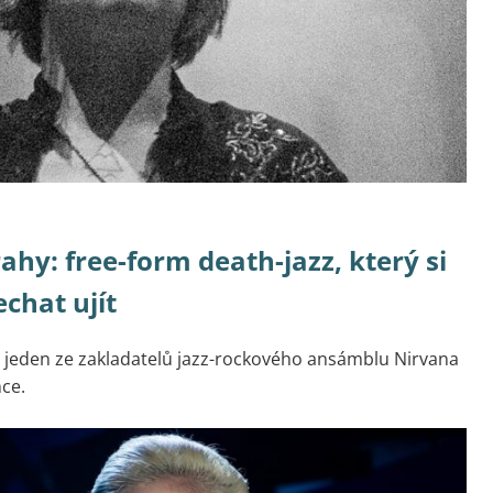
ahy: free-form death-jazz, který si
chat ujít
a jeden ze zakladatelů jazz-rockového ansámblu Nirvana
nce.