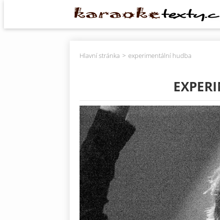
Hlavní stránka
experimentální hudba
EXPER