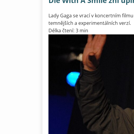
Die With A Smile zní úpl
Lady Gaga se vrací v koncertním film
temnějších a experimentálních verzí.
Délka čtení: 3 min