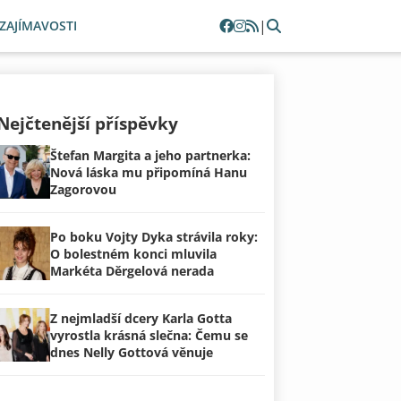
|
ZAJÍMAVOSTI
Nejčtenější příspěvky
Štefan Margita a jeho partnerka:
Nová láska mu připomíná Hanu
Zagorovou
Po boku Vojty Dyka strávila roky:
O bolestném konci mluvila
Markéta Děrgelová nerada
Z nejmladší dcery Karla Gotta
vyrostla krásná slečna: Čemu se
dnes Nelly Gottová věnuje