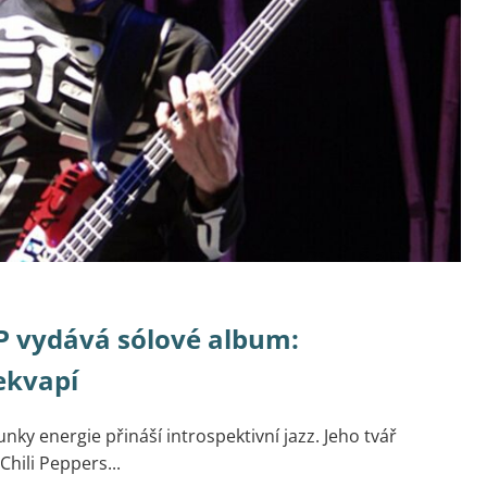
CP vydává sólové album:
ekvapí
nky energie přináší introspektivní jazz. Jeho tvář
hili Peppers...