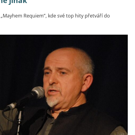
ně jinak
u „Mayhem Requiem“, kde své top hity přetváří do