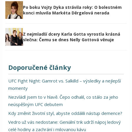
Po boku Vojty Dyka strávila roky: O bolestném
konci mluvila Markéta Děrgelová nerada
Z nejmladší dcery Karla Gotta vyrostla krásná
slečna: Čemu se dnes Nelly Gottová věnuje
Doporučené články
UFC Fight Night: Gamrot vs. Salkilld – výsledky a nejlepší
momenty
Nezvládl jsem to v hlavě. Čepo odhalil, co stálo za jeho
neúspěšným UFC debutem
Kdy změnit životní styl, abyste oddálili nástup demence?
Vedro už vás nedostane: Geniální trik udrží nápoj ledový
celé hodiny a zachrání i milovanou kávu