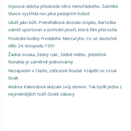
Srpnová obloha předvede něco mimořádného. Zatmění
Slunce vystřídá noc plná padajících hvězd
Líbáš jako bůh: Poledňáková dostala stopku, Bartoška
odmítl sportovat a ústřední píseň, která film přerostla
Poslední hodiny Freddieho Mercuryho: Co se skutečně
dělo 24. listopadu 1991
Žádná mouka, žádný cukr, žádné mléko, jídelníček
Ronalda je záměrně jednotvárný
Nezápasím v Clashi, zdůraznil Roušal. Vzápětí se ozval
Sivák
Andrea Kalivodová ukázala svůj domov: Tak bydlí jedna z
nejznámějších tváří české zábavy