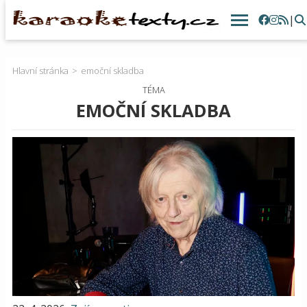
|
Hlavní stránka
emoční skladba
TÉMA
EMOČNÍ SKLADBA