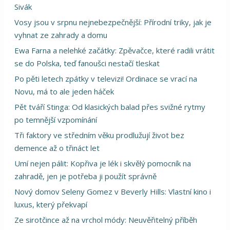
Sivák
Vosy jsou v srpnu nejnebezpečnější: Přírodní triky, jak je
vyhnat ze zahrady a domu
Ewa Farna a nelehké začátky: Zpěvačce, které radili vrátit
se do Polska, teď fanoušci nestačí tleskat
Po pěti letech zpátky v televizi! Ordinace se vrací na
Novu, má to ale jeden háček
Pět tváří Stinga: Od klasických balad přes svižné rytmy
po temnější vzpomínání
Tři faktory ve středním věku prodlužují život bez
demence až o třináct let
Umí nejen pálit: Kopřiva je lék i skvělý pomocník na
zahradě, jen je potřeba ji použít správně
Nový domov Seleny Gomez v Beverly Hills: Vlastní kino i
luxus, který překvapí
Ze sirotčince až na vrchol módy: Neuvěřitelný příběh