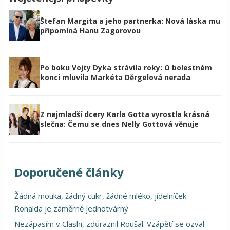
Štefan Margita a jeho partnerka: Nová láska mu
připomíná Hanu Zagorovou
Po boku Vojty Dyka strávila roky: O bolestném
konci mluvila Markéta Děrgelová nerada
Z nejmladší dcery Karla Gotta vyrostla krásná
slečna: Čemu se dnes Nelly Gottová věnuje
Doporučené články
Žádná mouka, žádný cukr, žádné mléko, jídelníček
Ronalda je záměrně jednotvárný
Nezápasím v Clashi, zdůraznil Roušal. Vzápětí se ozval