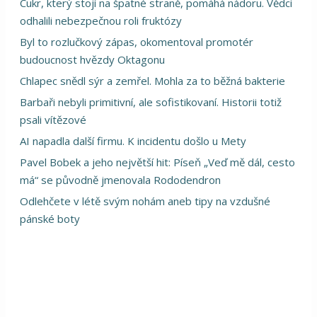
Cukr, který stojí na špatné straně, pomáhá nádoru. Vědci
odhalili nebezpečnou roli fruktózy
Byl to rozlučkový zápas, okomentoval promotér
budoucnost hvězdy Oktagonu
Chlapec snědl sýr a zemřel. Mohla za to běžná bakterie
Barbaři nebyli primitivní, ale sofistikovaní. Historii totiž
psali vítězové
AI napadla další firmu. K incidentu došlo u Mety
Pavel Bobek a jeho největší hit: Píseň „Veď mě dál, cesto
má“ se původně jmenovala Rododendron
Odlehčete v létě svým nohám aneb tipy na vzdušné
pánské boty