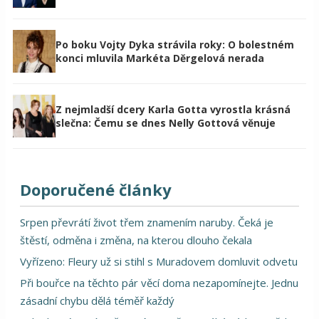
Po boku Vojty Dyka strávila roky: O bolestném
konci mluvila Markéta Děrgelová nerada
Z nejmladší dcery Karla Gotta vyrostla krásná
slečna: Čemu se dnes Nelly Gottová věnuje
Doporučené články
Srpen převrátí život třem znamením naruby. Čeká je
štěstí, odměna i změna, na kterou dlouho čekala
Vyřízeno: Fleury už si stihl s Muradovem domluvit odvetu
Při bouřce na těchto pár věcí doma nezapomínejte. Jednu
zásadní chybu dělá téměř každý