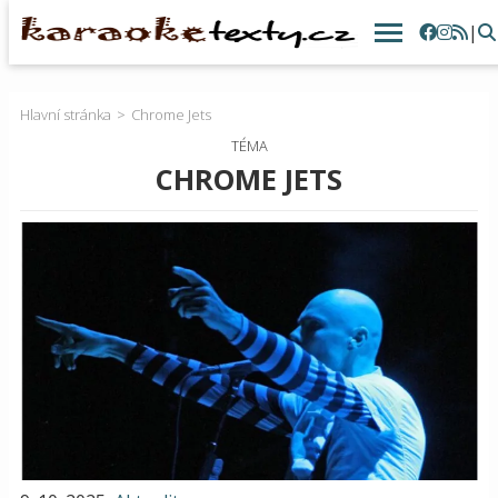
|
Hlavní stránka
Chrome Jets
TÉMA
CHROME JETS