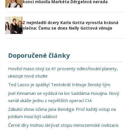
konci mluvila Markéta Děrgelová nerada
Z nejmladší dcery Karla Gotta vyrostla krásná
slečna: Čemu se dnes Nelly Gottová věnuje
Doporučené články
Hovězí maso stojí za 41 procenty odlesňování planety,
ukazuje nová studie
Ted Lasso je zpátky! Tentokrát trénuje ženský tým
Joel Kinnaman se vydává na lov Saddáma Husajna. Nový
seriál ukáže jednu z největších operací CIA
Zákulisí show očima Jana Bendiga: Proč každý vstup na
pódium musí být událost
Černé díry mohou skrývat stopu mimozemské civilizace.