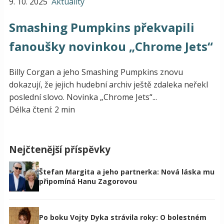
9. 10. 2025
Aktuality
Smashing Pumpkins překvapili
fanoušky novinkou „Chrome Jets“
Billy Corgan a jeho Smashing Pumpkins znovu
dokazují, že jejich hudební archiv ještě zdaleka neřekl
poslední slovo. Novinka „Chrome Jets“...
Délka čtení: 2 min
Nejčtenější příspěvky
Štefan Margita a jeho partnerka: Nová láska mu
připomíná Hanu Zagorovou
Po boku Vojty Dyka strávila roky: O bolestném