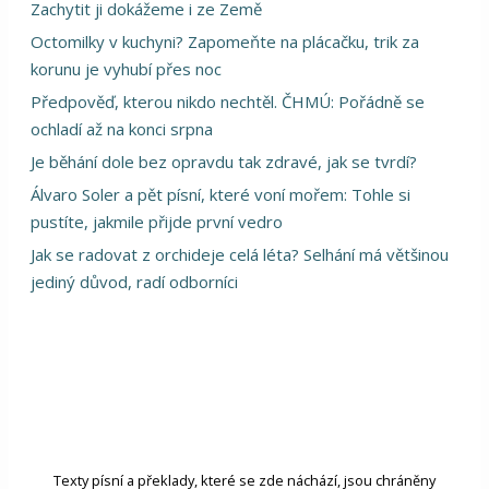
Zachytit ji dokážeme i ze Země
Octomilky v kuchyni? Zapomeňte na plácačku, trik za
korunu je vyhubí přes noc
Předpověď, kterou nikdo nechtěl. ČHMÚ: Pořádně se
ochladí až na konci srpna
Je běhání dole bez opravdu tak zdravé, jak se tvrdí?
Álvaro Soler a pět písní, které voní mořem: Tohle si
pustíte, jakmile přijde první vedro
Jak se radovat z orchideje celá léta? Selhání má většinou
jediný důvod, radí odborníci
Texty písní a překlady, které se zde náchází, jsou chráněny