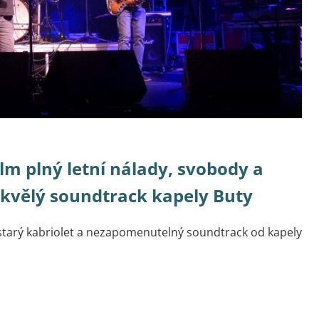
ilm plný letní nálady, svobody a
skvělý soundtrack kapely Buty
en starý kabriolet a nezapomenutelný soundtrack od kapely