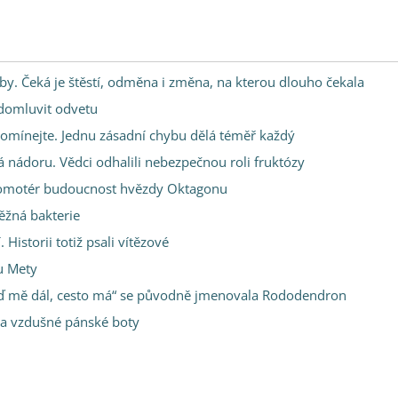
y. Čeká je štěstí, odměna i změna, na kterou dlouho čekala
 domluvit odvetu
pomínejte. Jednu zásadní chybu dělá téměř každý
á nádoru. Vědci odhalili nebezpečnou roli fruktózy
promotér budoucnost hvězdy Oktagonu
ěžná bakterie
 Historii totiž psali vítězové
 u Mety
„Veď mě dál, cesto má“ se původně jmenovala Rododendron
na vzdušné pánské boty