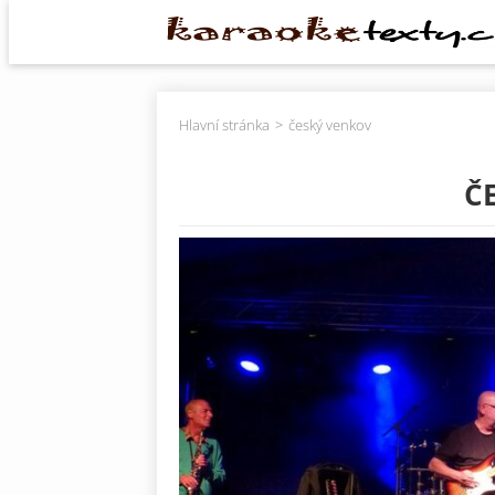
Hlavní stránka
český venkov
Č