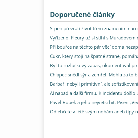
Doporučené články
Srpen převrátí život třem znamením narub
Vyřízeno: Fleury už si stihl s Muradovem
Při bouřce na těchto pár věcí doma neza
Cukr, který stojí na špatné straně, pomáh
Byl to rozlučkový zápas, okomentoval 
Chlapec snědl sýr a zemřel. Mohla za to b
Barbaři nebyli primitivní, ale sofistikovaní.
AI napadla další firmu. K incidentu došlo
Pavel Bobek a jeho největší hit: Píseň 
Odlehčete v létě svým nohám aneb tipy 