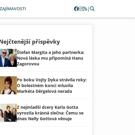
|
ZAJÍMAVOSTI
Nejčtenější příspěvky
Štefan Margita a jeho partnerka:
Nová láska mu připomíná Hanu
Zagorovou
Po boku Vojty Dyka strávila roky:
O bolestném konci mluvila
Markéta Děrgelová nerada
Z nejmladší dcery Karla Gotta
vyrostla krásná slečna: Čemu se
dnes Nelly Gottová věnuje