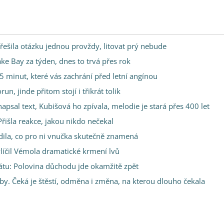
řešila otázku jednou provždy, litovat prý nebude
ake Bay za týden, dnes to trvá přes rok
 minut, které vás zachrání před letní angínou
n, jinde přitom stojí i třikrát tolik
sal text, Kubišová ho zpívala, melodie je stará přes 400 let
řišla reakce, jakou nikdo nečekal
adila, co pro ni vnučka skutečně znamená
ylíčil Vémola dramatické krmení lvů
tátu: Polovina důchodu jde okamžitě zpět
y. Čeká je štěstí, odměna i změna, na kterou dlouho čekala