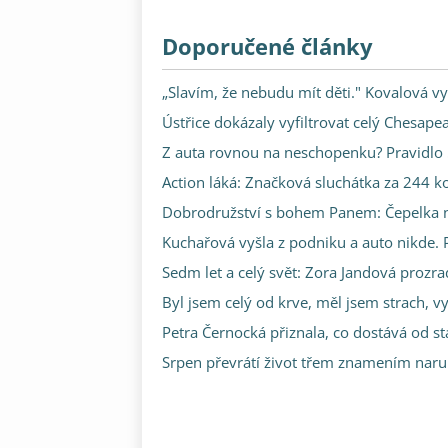
Doporučené články
„Slavím, že nebudu mít děti." Kovalová vy
Ústřice dokázaly vyfiltrovat celý Chesape
Z auta rovnou na neschopenku? Pravidlo 5
Action láká: Značková sluchátka za 244 koru
Dobrodružství s bohem Panem: Čepelka nap
Kuchařová vyšla z podniku a auto nikde. P
Sedm let a celý svět: Zora Jandová prozr
Byl jsem celý od krve, měl jsem strach, v
Petra Černocká přiznala, co dostává od s
Srpen převrátí život třem znamením narub