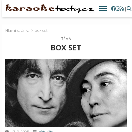
|
Hlavní stránka
box set
TÉMA
BOX SET
17. 9. 2025
Aktuality