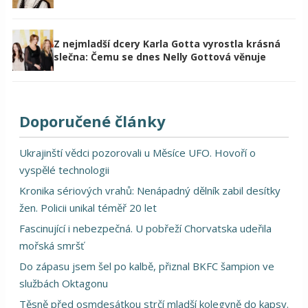
Z nejmladší dcery Karla Gotta vyrostla krásná
slečna: Čemu se dnes Nelly Gottová věnuje
Doporučené články
Ukrajinští vědci pozorovali u Měsíce UFO. Hovoří o
vyspělé technologii
Kronika sériových vrahů: Nenápadný dělník zabil desítky
žen. Policii unikal téměř 20 let
Fascinující i nebezpečná. U pobřeží Chorvatska udeřila
mořská smršť
Do zápasu jsem šel po kalbě, přiznal BKFC šampion ve
službách Oktagonu
Těsně před osmdesátkou strčí mladší kolegyně do kapsy.