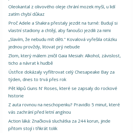
Oleokantal z olivového oleje chrání mozek myší, u lidí
zatím chybí důkaz
Proč Adele a Shakira přestaly jezdit na turné: Budují si
vlastní stadiony a chtějí, aby fanoušci jezdili za nimi
„Slavím, že nebudu mít děti." Kovalová vyřešila otázku
jednou provždy, litovat prý nebude
Zlom, který málem zničil Gaia Mesiah: Alkohol, závislost,
ticho a návrat k hudbě
Ústřice dokázaly vyfiltrovat celý Chesapeake Bay za
týden, dnes to trvá přes rok
Pět klipů Guns N‘ Roses, které se zapsaly do rockové
historie
Z auta rovnou na neschopenku? Pravidlo 5 minut, které
vás zachrání před letní angínou
Action láká: Značková sluchátka za 244 korun, jinde
přitom stojí i třikrát tolik