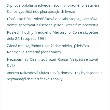
Srpnová obloha předvede něco mimořádného. Zatmění
Slunce vystřídá noc plná padajících hvězd
Líbáš jako bůh: Poledňáková dostala stopku, Bartoška
odmítl sportovat a ústřední píseň, která film přerostla
Poslední hodiny Freddieho Mercuryho: Co se skutečně
dělo 24. listopadu 1991
Žádná mouka, žádný cukr, žádné mléko, jídelníček
Ronalda je záměrně jednotvárný
Nezápasím v Clashi, zdůraznil Roušal. Vzápětí se ozval
Sivák
Andrea Kalivodová ukázala svůj domov: Tak bydlí jedna z
nejznámějších tváří české zábavy