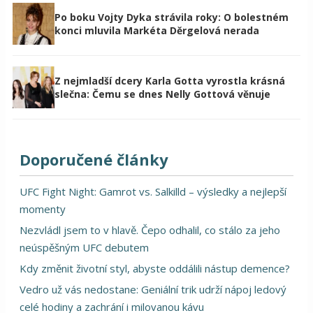
Po boku Vojty Dyka strávila roky: O bolestném
konci mluvila Markéta Děrgelová nerada
Z nejmladší dcery Karla Gotta vyrostla krásná
slečna: Čemu se dnes Nelly Gottová věnuje
Doporučené články
UFC Fight Night: Gamrot vs. Salkilld – výsledky a nejlepší
momenty
Nezvládl jsem to v hlavě. Čepo odhalil, co stálo za jeho
neúspěšným UFC debutem
Kdy změnit životní styl, abyste oddálili nástup demence?
Vedro už vás nedostane: Geniální trik udrží nápoj ledový
celé hodiny a zachrání i milovanou kávu