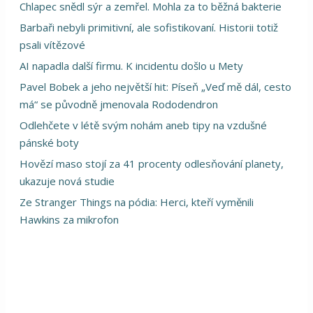
Chlapec snědl sýr a zemřel. Mohla za to běžná bakterie
Barbaři nebyli primitivní, ale sofistikovaní. Historii totiž
psali vítězové
AI napadla další firmu. K incidentu došlo u Mety
Pavel Bobek a jeho největší hit: Píseň „Veď mě dál, cesto
má“ se původně jmenovala Rododendron
Odlehčete v létě svým nohám aneb tipy na vzdušné
pánské boty
Hovězí maso stojí za 41 procenty odlesňování planety,
ukazuje nová studie
Ze Stranger Things na pódia: Herci, kteří vyměnili
Hawkins za mikrofon