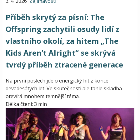
3. 4. 2026
Zajímavosti
Příběh skrytý za písní: The
Offspring zachytili osudy lidí z
vlastního okolí, za hitem „The
Kids Aren’t Alright“ se skrývá
tvrdý příběh ztracené generace
Na první poslech jde o energický hit z konce
devadesátých let. Ve skutečnosti ale tahle skladba
otevírá mnohem temnější téma...
Délka čtení: 3 min