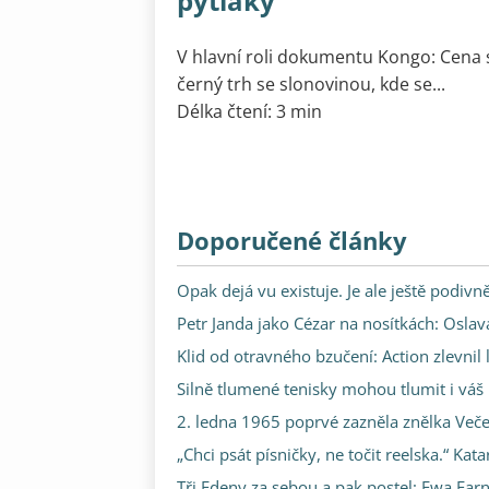
pytláky
V hlavní roli dokumentu Kongo: Cena 
černý trh se slonovinou, kde se...
Délka čtení: 3 min
Doporučené články
Opak dejá vu existuje. Je ale ještě podivně
Petr Janda jako Cézar na nosítkách: Oslav
Klid od otravného bzučení: Action zlevnil
Silně tlumené tenisky mohou tlumit i váš
2. ledna 1965 poprvé zazněla znělka Večer
„Chci psát písničky, ne točit reelska.“ Kat
Tři Edeny za sebou a pak postel: Ewa Far