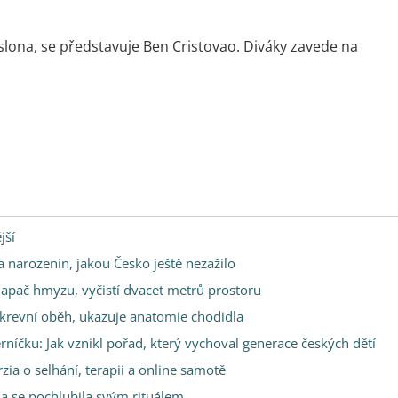
slona, se představuje Ben Cristovao. Diváky zavede na
jší
a narozenin, jakou Česko ještě nezažilo
 lapač hmyzu, vyčistí dvacet metrů prostoru
 krevní oběh, ukazuje anatomie chodidla
níčku: Jak vznikl pořad, který vychoval generace českých dětí
arzia o selhání, terapii a online samotě
na se pochlubila svým rituálem