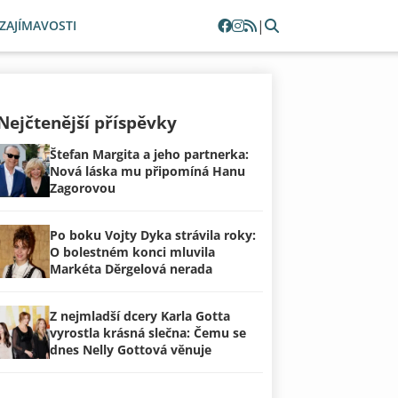
|
ZAJÍMAVOSTI
Nejčtenější příspěvky
Štefan Margita a jeho partnerka:
Nová láska mu připomíná Hanu
Zagorovou
Po boku Vojty Dyka strávila roky:
O bolestném konci mluvila
Markéta Děrgelová nerada
Z nejmladší dcery Karla Gotta
vyrostla krásná slečna: Čemu se
dnes Nelly Gottová věnuje