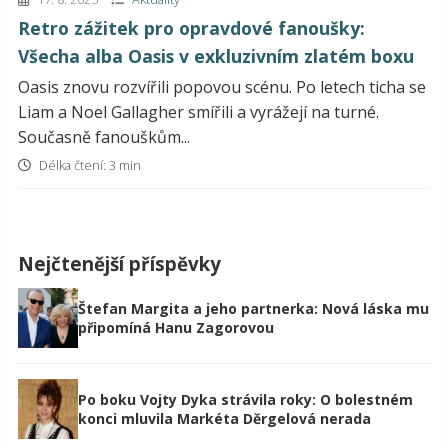
Retro zážitek pro opravdové fanoušky:
Všecha alba Oasis v exkluzivním zlatém boxu
Oasis znovu rozvířili popovou scénu. Po letech ticha se
Liam a Noel Gallagher smířili a vyrážejí na turné.
Současně fanouškům...
Délka čtení: 3 min
Nejčtenější příspěvky
Štefan Margita a jeho partnerka: Nová láska mu
připomíná Hanu Zagorovou
Po boku Vojty Dyka strávila roky: O bolestném
konci mluvila Markéta Děrgelová nerada