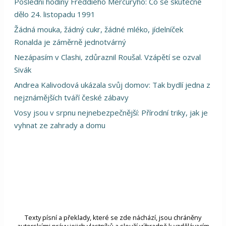
Poslední hodiny Freddieho Mercuryho: Co se skutečně
dělo 24. listopadu 1991
Žádná mouka, žádný cukr, žádné mléko, jídelníček
Ronalda je záměrně jednotvárný
Nezápasím v Clashi, zdůraznil Roušal. Vzápětí se ozval
Sivák
Andrea Kalivodová ukázala svůj domov: Tak bydlí jedna z
nejznámějších tváří české zábavy
Vosy jsou v srpnu nejnebezpečnější: Přírodní triky, jak je
vyhnat ze zahrady a domu
Texty písní a překlady, které se zde náchází, jsou chráněny
autorskými právy jejich vlastníků a slouží výhradně k vzdělávacím