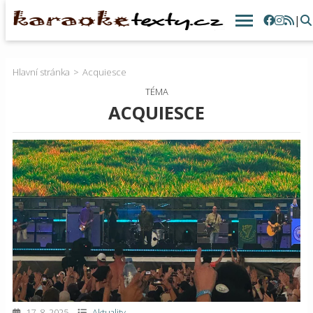
|
Hlavní stránka
Acquiesce
TÉMA
ACQUIESCE
17. 8. 2025
Aktuality