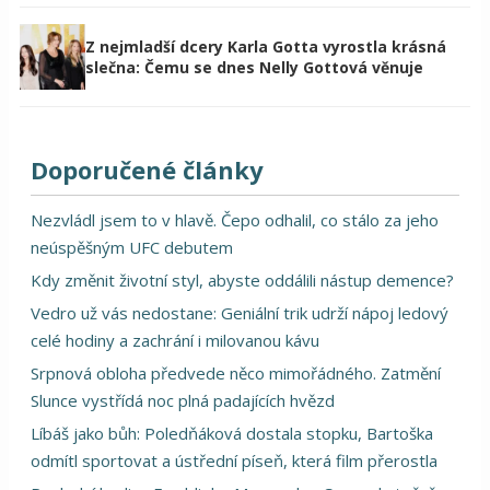
Z nejmladší dcery Karla Gotta vyrostla krásná
slečna: Čemu se dnes Nelly Gottová věnuje
Doporučené články
Nezvládl jsem to v hlavě. Čepo odhalil, co stálo za jeho
neúspěšným UFC debutem
Kdy změnit životní styl, abyste oddálili nástup demence?
Vedro už vás nedostane: Geniální trik udrží nápoj ledový
celé hodiny a zachrání i milovanou kávu
Srpnová obloha předvede něco mimořádného. Zatmění
Slunce vystřídá noc plná padajících hvězd
Líbáš jako bůh: Poledňáková dostala stopku, Bartoška
odmítl sportovat a ústřední píseň, která film přerostla