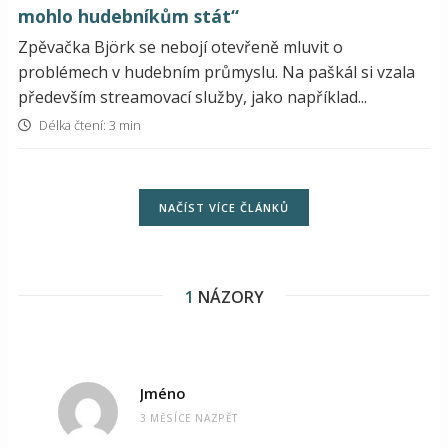
mohlo hudebníkům stát“
Zpěvačka Björk se nebojí otevřeně mluvit o
problémech v hudebním průmyslu. Na paškál si vzala
především streamovací služby, jako například...
Délka čtení: 3 min
NAČÍST VÍCE ČLÁNKŮ
1
NÁZORY
Jméno
3 MĚSÍCE NAZPĚT