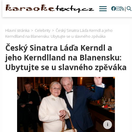
|
Hlavní stránka
Celebrity
Český Sinatra Láďa Kerndl a jeho
Kerndlland na Blanensku: Ubytujte se u slavného zpěváka
Český Sinatra Láďa Kerndl a
jeho Kerndlland na Blanensku:
Ubytujte se u slavného zpěváka