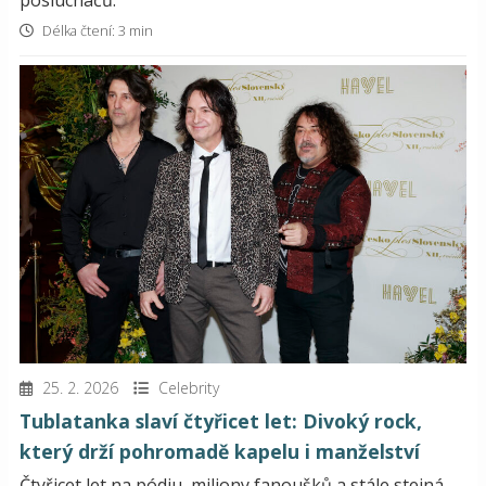
posluchačů.
Délka čtení: 3 min
25. 2. 2026
Celebrity
Tublatanka slaví čtyřicet let: Divoký rock,
který drží pohromadě kapelu i manželství
Čtyřicet let na pódiu, miliony fanoušků a stále stejná