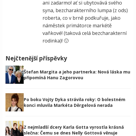
ani zadarmo! ať si ubytovává svého
syna, bezcharakterního lumpa (z ods)
roberta, co v brně podkuřuje, jako
náměstek primátorce markétě
vaňkové! (taková celá bezcharakterní
rodinka)! 🙁
Nejčtenější příspěvky
Štefan Margita a jeho partnerka: Nová láska mu
připomíná Hanu Zagorovou
Po boku Vojty Dyka strávila roky: O bolestném
konci mluvila Markéta Děrgelová nerada
Z nejmladší dcery Karla Gotta vyrostla krásná
slečna: Čemu se dnes Nelly Gottová věnuje