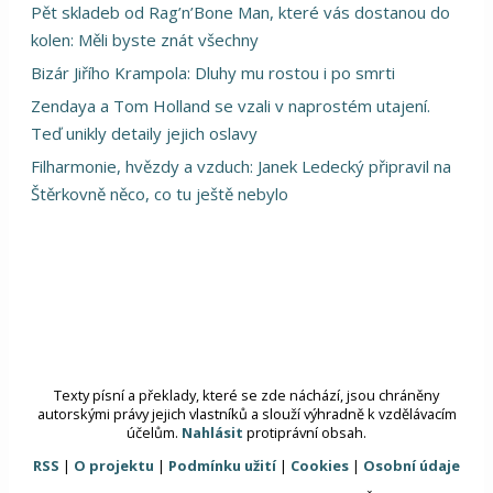
Pět skladeb od Rag’n’Bone Man, které vás dostanou do
kolen: Měli byste znát všechny
Bizár Jiřího Krampola: Dluhy mu rostou i po smrti
Zendaya a Tom Holland se vzali v naprostém utajení.
Teď unikly detaily jejich oslavy
Filharmonie, hvězdy a vzduch: Janek Ledecký připravil na
Štěrkovně něco, co tu ještě nebylo
Texty písní a překlady, které se zde náchází, jsou chráněny
autorskými právy jejich vlastníků a slouží výhradně k vzdělávacím
účelům.
Nahlásit
protiprávní obsah.
RSS
|
O projektu
|
Podmínku užití
|
Cookies
|
Osobní údaje