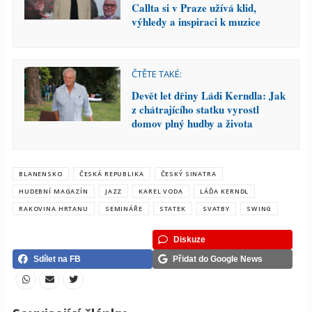
Callta si v Praze užívá klid,
výhledy a inspiraci k muzice
ČTĚTE TAKÉ:
Devět let dřiny Ládi Kerndla: Jak
z chátrajícího statku vyrostl
domov plný hudby a života
BLANENSKO
ČESKÁ REPUBLIKA
ČESKÝ SINATRA
HUDEBNÍ MAGAZÍN
JAZZ
KAREL VODA
LÁĎA KERNDL
RAKOVINA HRTANU
SEMINÁŘE
STATEK
SVATBY
SWING
Diskuze
Sdílet na FB
Přidat do Google News