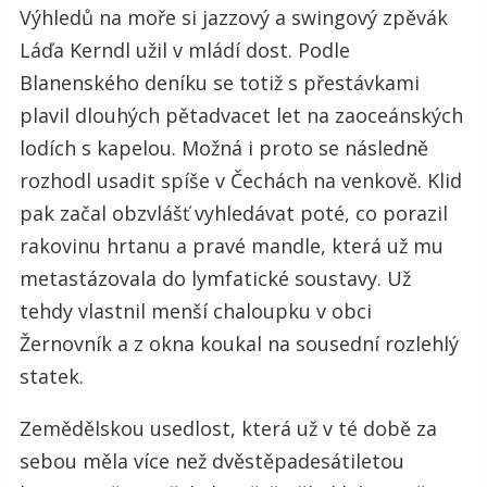
Výhledů na moře si jazzový a swingový zpěvák
Láďa Kerndl užil v mládí dost. Podle
Blanenského deníku se totiž s přestávkami
plavil dlouhých pětadvacet let na zaoceánských
lodích s kapelou. Možná i proto se následně
rozhodl usadit spíše v Čechách na venkově. Klid
pak začal obzvlášť vyhledávat poté, co porazil
rakovinu hrtanu a pravé mandle, která už mu
metastázovala do lymfatické soustavy. Už
tehdy vlastnil menší chaloupku v obci
Žernovník a z okna koukal na sousední rozlehlý
statek.
Zemědělskou usedlost, která už v té době za
sebou měla více než dvěstěpadesátiletou