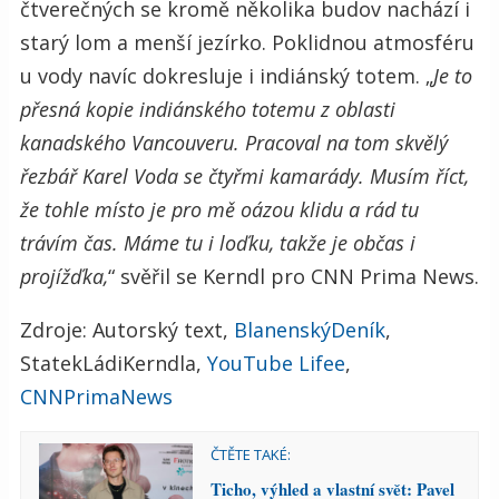
čtverečných se kromě několika budov nachází i
starý lom a menší jezírko. Poklidnou atmosféru
u vody navíc dokresluje i indiánský totem. „
Je to
přesná kopie indiánského totemu z oblasti
kanadského Vancouveru. Pracoval na tom skvělý
řezbář Karel Voda se čtyřmi kamarády. Musím říct,
že tohle místo je pro mě oázou klidu a rád tu
trávím čas. Máme tu i loďku, takže je občas i
projížďka,
“ svěřil se Kerndl pro CNN Prima News.
Zdroje: Autorský text,
BlanenskýDeník
,
StatekLádiKerndla,
YouTube Lifee
,
CNNPrimaNews
ČTĚTE TAKÉ:
Ticho, výhled a vlastní svět: Pavel