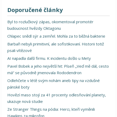
Doporučené články
Byl to rozlučkový zápas, okomentoval promotér
budoucnost hvězdy Oktagonu
Chlapec snědl sýr a zemřel. Mohla za to běžná bakterie
Barbaři nebyli primitivní, ale sofistikovaní. Historii totiž
psali vítězové
AI napadla další firmu. K incidentu došlo u Mety
Pavel Bobek a jeho největší hit: Píseň „Veď mě dál, cesto
má“ se původně jmenovala Rododendron
Odlehčete v létě svým nohám aneb tipy na vzdušné
pánské boty
Hovězí maso stojí za 41 procenty odlesňování planety,
ukazuje nová studie
Ze Stranger Things na pódia: Herci, kteří vyměnili
Hawkins za mikrofon