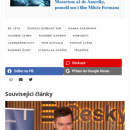
Mozartem až do Ameriky,
pomohl mu i film Miloše Formana
80. LÉTA
ČESKOSLOVENSKÝ POP
HANKA ZAGOROVÁ
HUDEBNÍ IKONA
HUDEBNÍ KARIÉRA
KONCERTY
LEGENDÁRNÍ HITY
PETR KOTVALD
POPOVÁ SCÉNA
RODINNÝ ŽIVOT
STANISLAV HLOŽEK
TRAGÉDIE
Diskuze
Sdílet na FB
Přidat do Google News
Související články