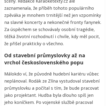
scény. Redakce Karaoketexty.cz ale
zaznamenala, že příběh tohoto populárního
zpěváka je mnohem trnitější než jen vzpomínky
na slavné koncerty a nekonečné fronty fanynek.
Za úspěchem se schovávaly osobní tragédie,
těžká životní rozhodnutí i chvíle, kdy měl pocit,
že přišel prakticky o všechno.
Od stavební průmyslovky až na
vrchol československého popu
Málokdo ví, že původně hudební kariéru vůbec
neplánoval. Rodák ze Zlína vystudoval stavební
průmyslovku a počítal s tím, že bude pracovat
jako projektant. Hudba byla dlouho spíš jen
jeho koníčkem. Po vojenské službě pracoval