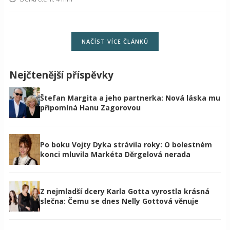
NAČÍST VÍCE ČLÁNKŮ
Nejčtenější příspěvky
Štefan Margita a jeho partnerka: Nová láska mu
připomíná Hanu Zagorovou
Po boku Vojty Dyka strávila roky: O bolestném
konci mluvila Markéta Děrgelová nerada
Z nejmladší dcery Karla Gotta vyrostla krásná
slečna: Čemu se dnes Nelly Gottová věnuje