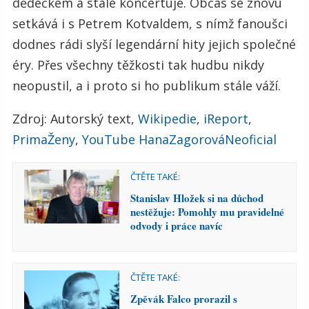
dědečkem a stále koncertuje. Občas se znovu
setkává i s Petrem Kotvaldem, s nímž fanoušci
dodnes rádi slyší legendární hity jejich společné
éry. Přes všechny těžkosti tak hudbu nikdy
neopustil, a i proto si ho publikum stále váží.
Zdroj: Autorský text,
Wikipedie
,
iReport
,
PrimaŽeny
,
YouTube HanaZagorováNeoficial
ČTĚTE TAKÉ:
Stanislav Hložek si na důchod
nestěžuje: Pomohly mu pravidelné
odvody i práce navíc
ČTĚTE TAKÉ:
Zpěvák Falco prorazil s