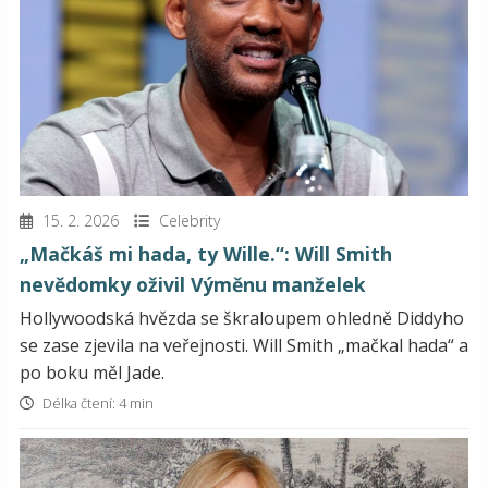
15. 2. 2026
Celebrity
„Mačkáš mi hada, ty Wille.“: Will Smith
nevědomky oživil Výměnu manželek
Hollywoodská hvězda se škraloupem ohledně Diddyho
se zase zjevila na veřejnosti. Will Smith „mačkal hada“ a
po boku měl Jade.
Délka čtení: 4 min