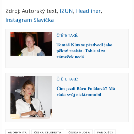
Zdroj: Autorský text,
IZUN
,
Headliner
,
Instagram Slavíčka
ČTĚTE TAKÉ:
Tomáš Klus se předvedl jako
pěkný rasista. Tohle si za
rámeček nedá
ČTĚTE TAKÉ:
Čím jezdí Bára Poláková? Má
ráda svůj elektromobil
ANONYMITA
ČESKÁ CELEBRITA
ČESKÁ HUDBA
FANOUŠCI