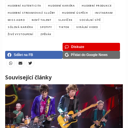
HUDEBNÍ AUTENTICITA
HUDEBNÍ KARIÉRA
HUDEBNÍ PRODUKCE
HUDEBNÍ STREAMOVACÍ SLUŽBY
HUDEBNÍ ÚSPĚCH
INSTAGRAM
MISS AGRO
NOVÝ TALENT
SLAVÍČEK
SOCIÁLNÍ SÍTĚ
SÓLOVÁ KARIÉRA
SPOTIFY
TIKTOK
VIRÁLNÍ VIDEO
ŽIVÉ VYSTOUPENÍ
ZPĚVÁK
Diskuze
Sdílet na FB
Přidat do Google News
Související články