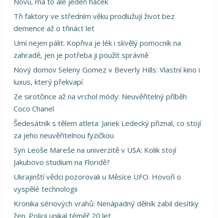
Novu, má to ale jeden háček
Tři faktory ve středním věku prodlužují život bez
demence až o třináct let
Umí nejen pálit: Kopřiva je lék i skvělý pomocník na
zahradě, jen je potřeba ji použít správně
Nový domov Seleny Gomez v Beverly Hills: Vlastní kino i
luxus, který překvapí
Ze sirotčince až na vrchol módy: Neuvěřitelný příběh
Coco Chanel
Šedesátník s tělem atleta: Janek Ledecký přiznal, co stojí
za jeho neuvěřitelnou fyzičkou
Syn Leoše Mareše na univerzitě v USA: Kolik stojí
Jakubovo studium na Floridě?
Ukrajinští vědci pozorovali u Měsíce UFO. Hovoří o
vyspělé technologii
Kronika sériových vrahů: Nenápadný dělník zabil desítky
žen. Policii unikal téměř 20 let