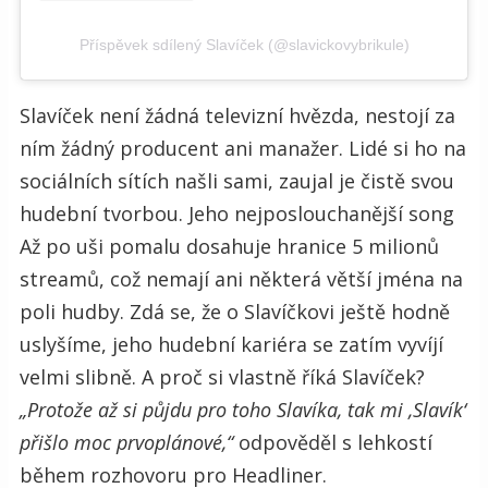
Příspěvek sdílený Slavíček (@slavickovybrikule)
Slavíček není žádná televizní hvězda, nestojí za
ním žádný producent ani manažer. Lidé si ho na
sociálních sítích našli sami, zaujal je čistě svou
hudební tvorbou. Jeho nejposlouchanější song
Až po uši pomalu dosahuje hranice 5 milionů
streamů, což nemají ani některá větší jména na
poli hudby. Zdá se, že o Slavíčkovi ještě hodně
uslyšíme, jeho hudební kariéra se zatím vyvíjí
velmi slibně. A proč si vlastně říká Slavíček?
„Protože až si půjdu pro toho Slavíka, tak mi ,Slavík‘
přišlo moc prvoplánové,“
odpověděl s lehkostí
během rozhovoru pro Headliner.