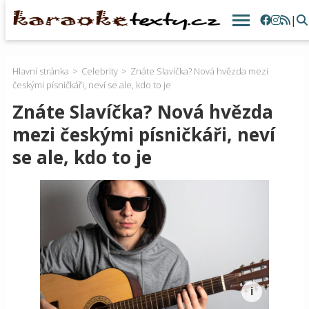
|
Hlavní stránka
Celebrity
Znáte Slavíčka? Nová hvězda mezi
českými písničkáři, neví se ale, kdo to je
Znáte Slavíčka? Nová hvězda
mezi českými písničkáři, neví
se ale, kdo to je