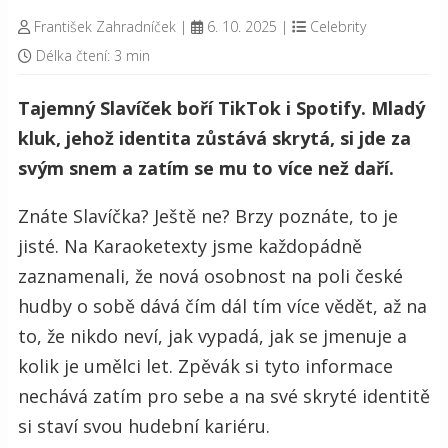
František Zahradníček
|
6. 10. 2025
|
Celebrity
Délka čtení: 3 min
Tajemný Slavíček boří TikTok i Spotify. Mladý
kluk, jehož identita zůstává skrytá, si jde za
svým snem a zatím se mu to více než daří.
Znáte Slavíčka? Ještě ne? Brzy poznáte, to je
jisté. Na Karaoketexty jsme každopádně
zaznamenali, že nová osobnost na poli české
hudby o sobě dává čím dál tím více vědět, až na
to, že nikdo neví, jak vypadá, jak se jmenuje a
kolik je umělci let. Zpěvák si tyto informace
nechává zatím pro sebe a na své skryté identitě
si staví svou hudební kariéru.