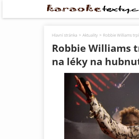
Hlavní stránka
Aktuality
Robbie Williams trp
Robbie Williams t
na léky na hubnu