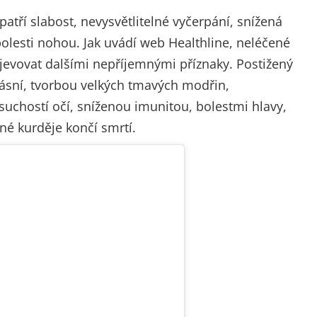
ří slabost, nevysvětlitelné vyčerpání, snížená
bolesti nohou. Jak uvádí web Healthline, neléčené
jevovat dalšími nepříjemnými příznaky. Postižený
dásní, tvorbou velkých tmavých modřin,
uchostí očí, sníženou imunitou, bolestmi hlavy,
é kurděje končí smrtí.