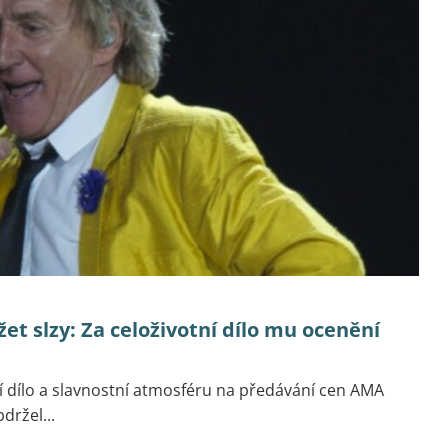
t slzy: Za celoživotní dílo mu ocenění
ní dílo a slavnostní atmosféru na předávání cen AMA
držel...