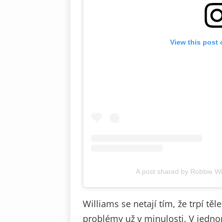
View this post
A post shared by Robbie Wi
Williams se netají tím, že trpí t
problémy už v minulosti. V jedno