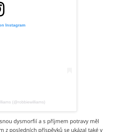
 on Instagram
lliams (@robbiewilliams)
ělesnou dysmorfií a s příjmem potravy měl
m z posledních příspěvků se ukázal také v