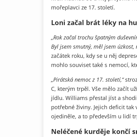
mořeplavci ze 17. století.
Loni začal brát léky na h
„Rok začal trochu špatným duševní
Byl jsem smutný, měl jsem úzkost, 
začátek roku, kdy se u něj depres
mohlo souviset také s nemocí, kt
„Pirátská nemoc z 17. století,“
stroz
C, kterým trpěl. Vše mělo začít už
jídlu. Williams přestal jíst a sho
potřebné živiny. Jejich deficit ta
ojediněle, a to především u lidí 
Neléčené kurděje končí s