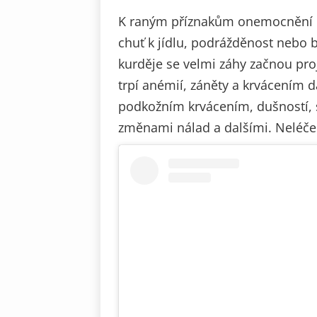
K raným příznakům onemocnění pat
chuť k jídlu, podrážděnost nebo 
kurděje se velmi záhy začnou pro
trpí anémií, záněty a krvácením 
podkožním krvácením, dušností, s
změnami nálad a dalšími. Neléčen