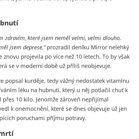
ubnutí
m zdravím, které jsem neměl velmi, velmi dlouho.
měl jsem deprese,“
prozradil deníku Mirror nelehký
e znovu projevila po více než 10 letech. To by však
erá se v moderní době už příliš neobjevuje.
e popsal kurděje, tedy vážný nedostatek vitamínu
íváním léku na hubnutí, který u něj potlačil chuť k
dil přes 10 kilo. Jenomže zároveň nepřijímal
k vedl k onemocnění, které se dnes objevuje už jen
trpících poruchami příjmu potravy.
mrtí