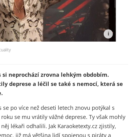
tuality
 si neprochází zrovna lehkým obdobím.
ily deprese a léčil se také s nemocí, která se
.
 se po více než deseti letech znovu potýkal s
roku se mu vrátily vážné deprese. Ty však mohly
ěj lékaři odhalili. Jak Karaoketexty.cz zjistily,
emoc, již má většina lidí spojenou s piráty a