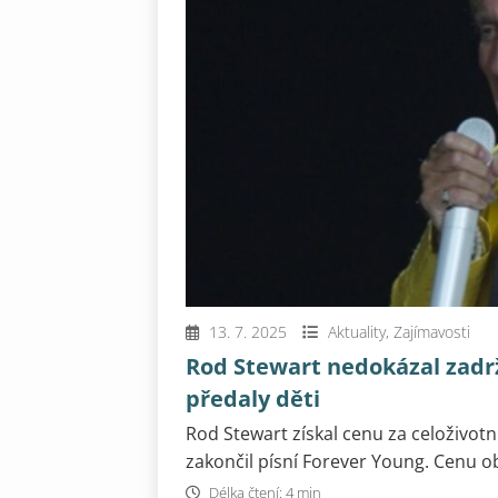
13. 7. 2025
Aktuality
,
Zajímavosti
Rod Stewart nedokázal zadrže
předaly děti
Rod Stewart získal cenu za celoživot
zakončil písní Forever Young. Cenu ob
Délka čtení: 4 min