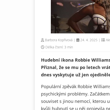
Barbora Kopřivová
|
24. 4. 2025
|
Ak
Délka čtení: 3 min
Hudební ikona Robbie Williams
Přiznal, že se mu po letech vrát
dnes vyskytuje už jen ojediněle
Populární zpěvák Robbie Williams
psychickými problémy. Začátkem 
souviset s jinou nemocí, kterou u n
kvůli hubnutí se u něj projevila n