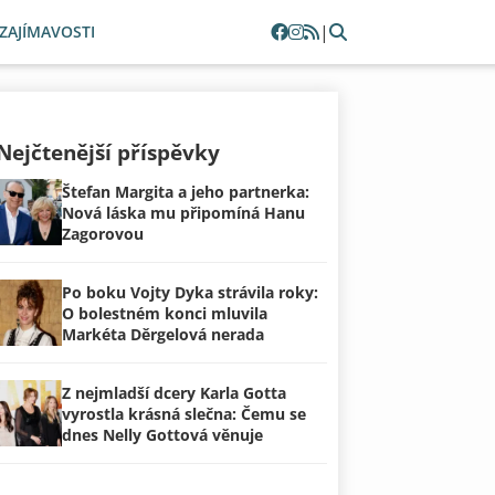
|
ZAJÍMAVOSTI
Nejčtenější příspěvky
Štefan Margita a jeho partnerka:
Nová láska mu připomíná Hanu
Zagorovou
Po boku Vojty Dyka strávila roky:
O bolestném konci mluvila
Markéta Děrgelová nerada
Z nejmladší dcery Karla Gotta
vyrostla krásná slečna: Čemu se
dnes Nelly Gottová věnuje