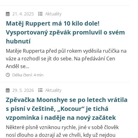
21. 4. 2025
Aktuality
Matěj Ruppert má 10 kilo dole!
Vysportovaný zpěvák promluvil o svém
hubnutí
Matěje Rupperta před půl rokem vyděsila ručička na
váze a rozhodl se jít do sebe. Na předávání Cen
Anděl se...
Délka čtení: 4 min
29. 5. 2026
Aktuality
Zpěvačka Moonshye se po letech vrátila
s písní v češtině, „Kocour“ je tichá
vzpomínka i naděje na nový začátek
Některé písně vzniknou rychle, jiné v sobě člověk
nosí dlouho a dozrají až ve chvíli, kdy už nejdou