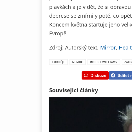
plavkách a je vidět, že si opravdu
deprese se zmírnily poté, co opět 
Koncem května startuje jeho velko
Evropě.
Zdroj: Autorský text,
Mirror
,
Healt
KURDĚJE
NEMOC
ROBBIE WILLIAMS
ZAHR
Diskuze
Sdílet 
Související články