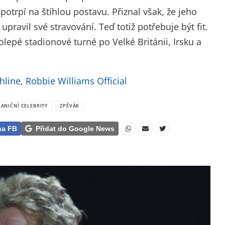
 potrpí na štíhlou postavu. Přiznal však, že jeho
upravil své stravování. Teď totiž potřebuje být fit.
lepé stadionové turné po Velké Británii, Irsku a
hline
,
Robbie Williams Official
ANIČNÍ CELEBRITY
ZPĚVÁK
na FB
Přidat do Google News