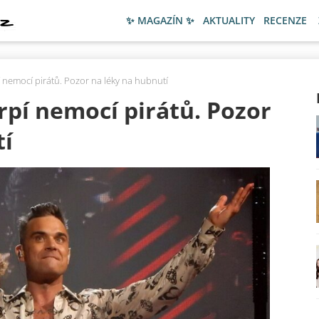
✨ MAGAZÍN ✨
AKTUALITY
RECENZE
í nemocí pirátů. Pozor na léky na hubnutí
rpí nemocí pirátů. Pozor
tí