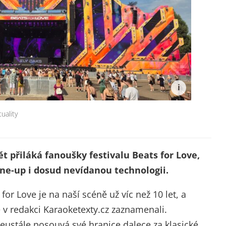
tuality
 přiláká fanoušky festivalu Beats for Love,
 line-up i dosud nevídanou technologii.
for Love je na naší scéně už víc než 10 let, a
me v redakci Karaoketexty.cz zaznamenali.
ustále posouvá své hranice dalece za klasické