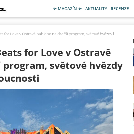
✨ MAGAZÍN ✨
AKTUALITY
RECENZE
ts for Love v Ostravě nabídne nejdražší program, světové hvězdy i
eats for Love v Ostravě
í program, světové hvězdy
oucnosti