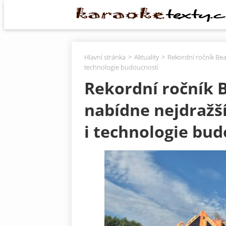
Hlavní stránka
Aktuality
Rekordní ročník Bea
technologie budoucnosti
Rekordní ročník B
nabídne nejdražš
i technologie bud