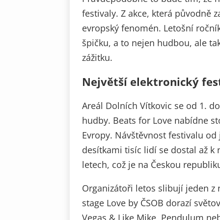
festivaly. Z akce, která původně z
evropský fenomén. Letošní ročník
špičku, a to nejen hudbou, ale t
zážitku.
Největší elektronický fes
Areál Dolních Vítkovic se od 1. 
hudby. Beats for Love nabídne sto
Evropy. Návštěvnost festivalu od 
desítkami tisíc lidí se dostal až 
letech, což je na Českou republik
Organizátoři letos slibují jeden 
stage Love by ČSOB dorazí světov
Vegas & Like Mike, Pendulum nebo