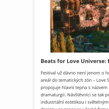
Beats for Love Universe: 
Festival už dávno není jenom o h
areál do tematických zón – Love S
propojuje hlavní tepna s názvem 
dramaturgii. Návštěvníci se tak p
industriální estetikou i světelný