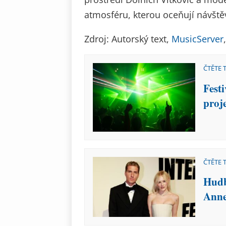
atmosféru, kterou oceňují návštěv
Zdroj: Autorský text,
MusicServer
ČTĚTE 
Fest
proj
ČTĚTE 
Hudba
Anne