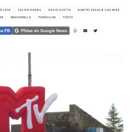
OR LOVE
CALVIN HARRIS
DAVID GUETTA
DIMITRI VEGAS & LIKE MIKE
ER
MARSHMELLO
PENDULUM
TIËSTO
na FB
Přidat do Google News