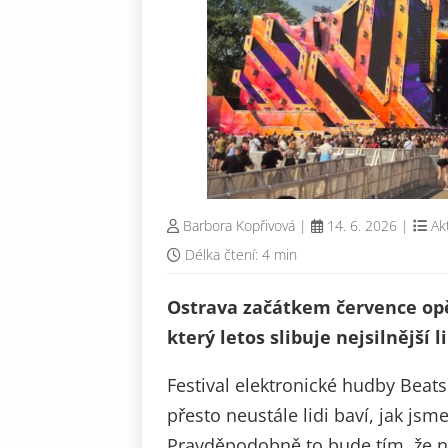
Barbora Kopřivová
|
14. 6. 2026
|
Ak
Délka čtení: 4 min
Ostrava začátkem července opět
který letos slibuje nejsilnější
Festival elektronické hudby Beats 
přesto neustále lidi baví, jak js
Pravděpodobně to bude tím, že ne