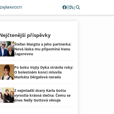
|
ZAJÍMAVOSTI
Nejčtenější příspěvky
Štefan Margita a jeho partnerka:
Nová láska mu připomíná Hanu
Zagorovou
Po boku Vojty Dyka strávila roky:
O bolestném konci mluvila
Markéta Děrgelová nerada
Z nejmladší dcery Karla Gotta
vyrostla krásná slečna: Čemu se
dnes Nelly Gottová věnuje