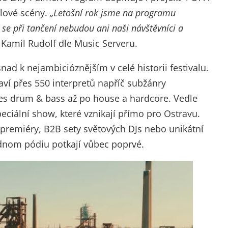
ylové scény.
„
Letošní rok jsme na programu
t se při tančení nebudou ani naši návštěvníci a
l Kamil Rudolf dle Music Serveru.
nad k nejambicióznějším v celé historii festivalu.
aví přes 550 interpretů napříč subžánry
řes drum & bass až po house a hardcore. Vedle
peciální show, které vznikají přímo pro Ostravu.
 premiéry, B2B sety světových DJs nebo unikátní
ednom pódiu potkají vůbec poprvé.