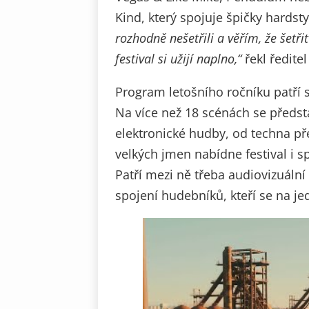
Kind, který spojuje špičky hardst
rozhodně nešetřili a věřím, že šetři
festival si užijí naplno
,“
řekl ředite
Program letošního ročníku patří s
Na více než 18 scénách se předst
elektronické hudby, od techna p
velkých jmen nabídne festival i s
Patří mezi ně třeba audiovizuální
spojení hudebníků, kteří se na j