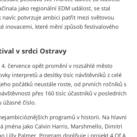
ačínala jako regionální EDM událost, se stal
 navíc potvrzuje ambici patřit mezi světovou
aké inovacemi, které mění způsob festivalového
tival v srdci Ostravy
do 4. července opět promění v rozsáhlé město
vky interpretů a desítky tisíc návštěvníků z celé
jeho počátků neustále roste, od prvních ročníků s
k návštěvnosti přes 160 tisíc účastníků v posledních
u úžasné číslo.
z nejambicióznějších programů v historii. Na hlavní
á jména jako Calvin Harris, Marshmello, Dimitri
 Lilly Palmer. Program doplňuje i projekt 4 Of A