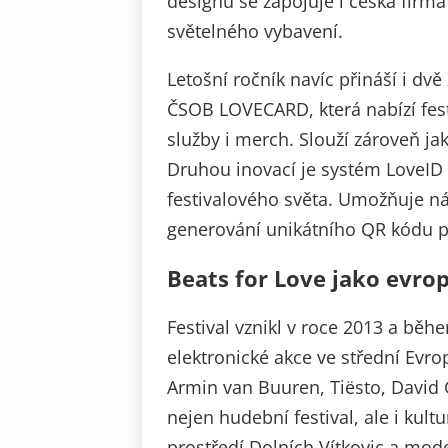
designu se zapojuje i česká fir
světelného vybavení.
Letošní ročník navíc přináší i dvě
ČSOB LOVECARD, která nabízí fes
služby i merch. Slouží zároveň j
Druhou inovací je systém LoveID –
festivalového světa. Umožňuje ná
generování unikátního QR kódu pr
Beats for Love jako evr
Festival vznikl v roce 2013 a běh
elektronické akce ve střední Evro
Armin van Buuren, Tiësto, David 
nejen hudební festival, ale i kult
prostředí Dolních Vítkovic a mode