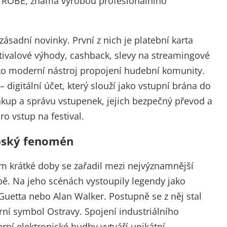
ma ROBE, známá výrobou profesionálního
 zásadní novinky. První z nich je platební karta
tivalové výhody, cashback, slevy na streamingové
ako moderní nástroj propojení hudební komunity.
 digitální účet, který slouží jako vstupní brána do
kup a správu vstupenek, jejich bezpečný převod a
o vstup na festival.
opský fenomén
em krátké doby se zařadil mezi nejvýznamnější
pě. Na jeho scénách vystoupily legendy jako
Guetta nebo Alan Walker. Postupně se z něj stal
urní symbol Ostravy. Spojení industriálního
rní elektronické hudby vytváří unikátní