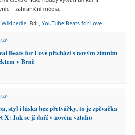
níci i zahraniční média.
,
Wikipedie
, B4L,
YouTube Beats for Love
TAKÉ:
ival Beats for Love přichází s novým zimním
ektem v Brně
TAKÉ:
, styl i láska bez přetvářky, to je zpěvačka
t X: Jak se jí daří v novém vztahu