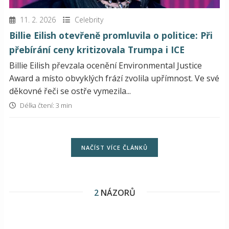
11. 2. 2026
Celebrity
Billie Eilish otevřeně promluvila o politice: Při
přebírání ceny kritizovala Trumpa i ICE
Billie Eilish převzala ocenění Environmental Justice
Award a místo obvyklých frází zvolila upřímnost. Ve své
děkovné řeči se ostře vymezila...
Délka čtení: 3 min
NAČÍST VÍCE ČLÁNKŮ
2
NÁZORŮ