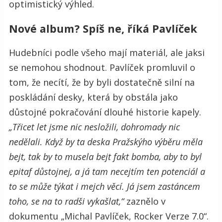
optimistický výhled.
Nové album? Spíš ne, říká Pavlíček
Hudebníci podle všeho mají materiál, ale jaksi
se nemohou shodnout. Pavlíček promluvil o
tom, že necítí, že by byli dostatečně silní na
poskládání desky, která by obstála jako
důstojné pokračování dlouhé historie kapely.
„Třicet let jsme nic nesložili, dohromady nic
nedělali. Když by ta deska Pražskýho výběru měla
bejt, tak by to musela bejt fakt bomba, aby to byl
epitaf důstojnej, a já tam necejtím ten potenciál a
to se může týkat i mejch věcí. Já jsem zastáncem
toho, se na to radši vykašlat,“
zaznělo v
dokumentu „Michal Pavlíček, Rocker Verze 7.0“.