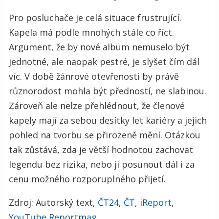
Pro posluchače je celá situace frustrující.
Kapela má podle mnohých stále co říct.
Argument, že by nové album nemuselo být
jednotné, ale naopak pestré, je slyšet čím dál
víc. V době žánrové otevřenosti by právě
různorodost mohla být předností, ne slabinou.
Zároveň ale nelze přehlédnout, že členové
kapely mají za sebou desítky let kariéry a jejich
pohled na tvorbu se přirozeně mění. Otázkou
tak zůstává, zda je větší hodnotou zachovat
legendu bez rizika, nebo ji posunout dál i za
cenu možného rozporuplného přijetí.
Zdroj: Autorský text,
ČT24
,
ČT
,
iReport
,
YouTube Reportmag