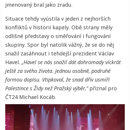
jmenovaný bral jako zradu.
Situace tehdy vyústila v jeden z nejhorších
konfliktů v historii kapely. Obě strany měly
odlišné představy o směřování i fungování
skupiny. Spor byl natolik vážný, že se do něj
snažil zasáhnout i tehdejší prezident Václav
Havel.
„Havel se nás snažil dát dohromady víckrát
ještě za svého života. Jednou osobně, podruhé
formou dopisu. Vtipkoval, že snad dřív usmíří
Palestince s Židy než Pražský výběr,“
přiznal pro
ČT24 Michael Kocáb.