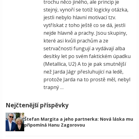
trochu něco jiného, ale princip je
stejný, vynoří se totiž logicky otázka,
jestli nebylo hlavní motivací tzv.
vytřískat z toho ještě co se dá, jestli
nejde hlavně a prachy. Jsou skupiny,
které asi kvůli prachům a ze
setrvačnosti fungují a vydávají alba
desítky let po svém faktickém úpadku
(Metallica, U2) A to je pak smutnější
než Jarda Jágr přesluhující na ledě,
protože Jarda na to prostě měl, nebyl
trapný …
Nejčtenější příspěvky
Štefan Margita a jeho partnerka: Nová láska mu
připomíná Hanu Zagorovou