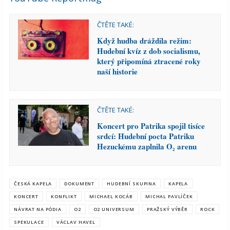
ČTĚTE TAKÉ:
Když hudba dráždila režim:
Hudební kvíz z dob socialismu,
který připomíná ztracené roky
naší historie
ČTĚTE TAKÉ:
Koncert pro Patrika spojil tisíce
srdcí: Hudební pocta Patriku
Hezuckému zaplnila O₂ arenu
ČESKÁ KAPELA
DOKUMENT
HUDEBNÍ SKUPINA
KAPELA
KONCERT
KONFLIKT
MICHAEL KOCÁB
MICHAL PAVLÍČEK
NÁVRAT NA PÓDIA
O2
O2 UNIVERSUM
PRAŽSKÝ VÝBĚR
ROCK
SPEKULACE
VÁCLAV HAVEL