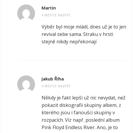
Martin
4 MĚSÍCE NAZPĚT
Výběr byl moje mládí, dnes už je to jen
revival sebe sama. Straku v hrsti
stejně nikdy nepřekonají
Jakub Říha
4 MĚSÍCE NAZPĚT
Někdy je fakt lepší už nic nevydat, než
pokazit diskografii skupiny albem, z
kterého jsou i fanoušci skupiny v
rozpacích. Viz např. poslední album
Pink Floyd Endless River. Ano, je to