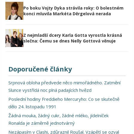
Po boku Vojty Dyka strávila roky: O bolestném
konci mluvila Markéta Děrgelová nerada
Z nejmladší dcery Karla Gotta vyrostla krásná
slečna: Čemu se dnes Nelly Gottová věnuje
Doporučené články
Srpnová obloha předvede něco mimořádného. Zatmění
Slunce vystřídá noc plná padajících hvězd
Poslední hodiny Freddieho Mercuryho: Co se skutečně
dělo 24. listopadu 1991
Žádná mouka, žádný cukr, žádné mléko, jídelníček
Ronalda je záměrně jednotvárný
Nezápasím v Clashi, zdůraznil Roušal. Vzápětí se ozval