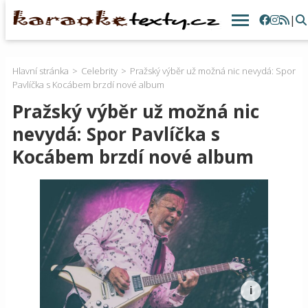
|
Hlavní stránka
Celebrity
Pražský výběr už možná nic nevydá: Spor
Pavlíčka s Kocábem brzdí nové album
Pražský výběr už možná nic
nevydá: Spor Pavlíčka s
Kocábem brzdí nové album