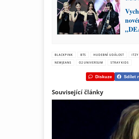
Vych
nové
„DEA
BLACKPINK
BTS
HUDEBNÍ UDÁLOST
ITZY
NEWJEANS
O2 UNIVERSUM
STRAY KIDS
Diskuze
Sdílet 
Související články