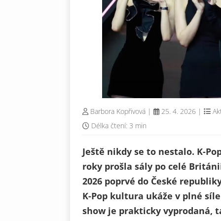
Barbora Kopřivová
|
25. 4. 2026
|
Ak
Délka čtení: 3 min
Ještě nikdy se to nestalo. K-Pop
roky prošla sály po celé Británi
2026 poprvé do České republik
K-Pop kultura ukáže v plné síl
show je prakticky vyprodaná, 