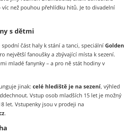
 víc než pouhou přehlídku hitů. Je to divadelní
ny s dětmi
spodní část haly k stání a tanci, speciální
Golden
 největší fanoušky a zbývající místa k sezení.
elmi mladé fanynky – a pro ně stát hodiny v
unguje jinak:
celé hlediště je na sezení
, výhled
oddechnout. Vstup osob mladších 15 let je možný
8 let. Vstupenky jsou v prodeji na
cz
.
aha