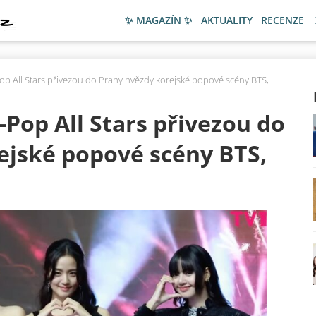
✨ MAGAZÍN ✨
AKTUALITY
RECENZE
op All Stars přivezou do Prahy hvězdy korejské popové scény BTS,
-Pop All Stars přivezou do
ejské popové scény BTS,