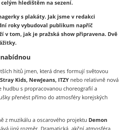
s celým hledištěm na sezení.
nagerky s plakáty. Jak jsme v redakci
ední roky vybudoval publikum napříč
ží v tom, jak je pražská show připravena. Dvě
ážitky.
s nabídnou
tších hitů jmen, která dnes formují světovou
 Stray Kids, NewJeans, ITZY
nebo relativně nová
e hudbu s propracovanou choreografií a
noušky přenést přímo do atmosféry korejských
ně z muzikálu a oscarového projektu
Demon
kává jiný rozměr. Dramatická, akční atmosféra