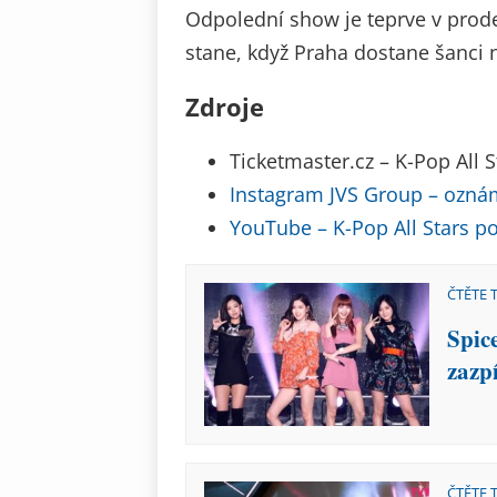
Odpolední show je teprve v prodej
stane, když Praha dostane šanci
Zdroje
Ticketmaster.cz – K-Pop All 
Instagram JVS Group – ozná
YouTube – K-Pop All Stars p
ČTĚTE 
Spic
zazp
ČTĚTE 