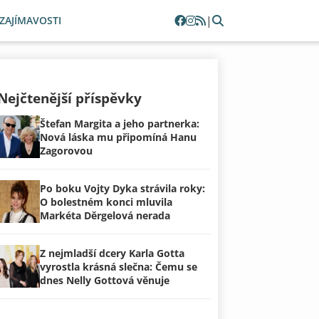
|
ZAJÍMAVOSTI
Nejčtenější příspěvky
Štefan Margita a jeho partnerka:
Nová láska mu připomíná Hanu
Zagorovou
Po boku Vojty Dyka strávila roky:
O bolestném konci mluvila
Markéta Děrgelová nerada
Z nejmladší dcery Karla Gotta
vyrostla krásná slečna: Čemu se
dnes Nelly Gottová věnuje