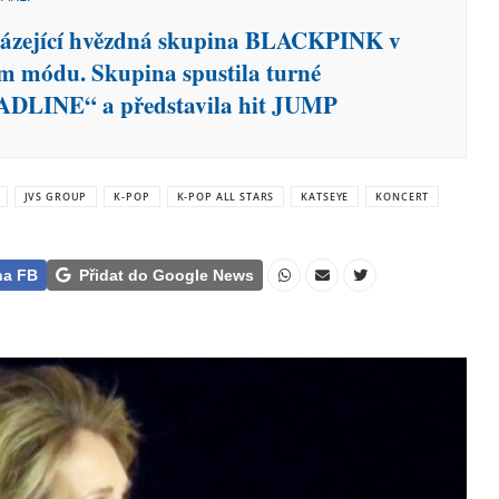
ázející hvězdná skupina BLACKPINK v
m módu. Skupina spustila turné
DLINE“ a představila hit JUMP
JVS GROUP
K-POP
K-POP ALL STARS
KATSEYE
KONCERT
na FB
Přidat do Google News