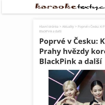
Hlavní stránka
Aktuality
Poprvé v Česku: K-P
BlackPink a další
Poprvé v Česku: K
Prahy hvězdy kor
BlackPink a další