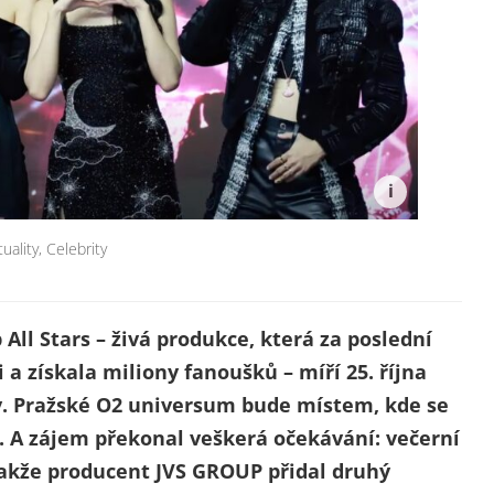
tuality
,
Celebrity
 All Stars – živá produkce, která za poslední
i a získala miliony fanoušků – míří 25. října
y. Pražské O2 universum bude místem, kde se
e. A zájem překonal veškerá očekávání: večerní
takže producent JVS GROUP přidal druhý