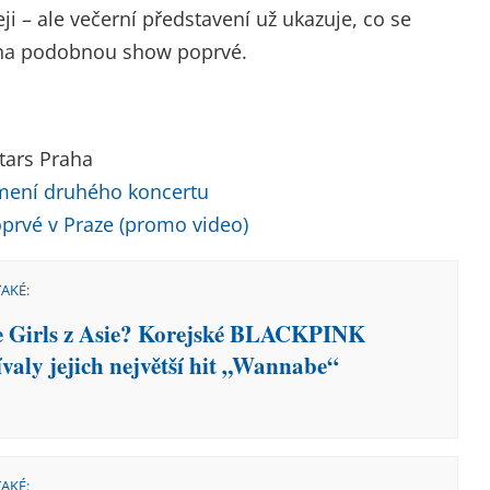
i – ale večerní představení už ukazuje, co se
 na podobnou show poprvé.
Stars Praha
mení druhého koncertu
oprvé v Praze (promo video)
TAKÉ:
e Girls z Asie? Korejské BLACKPINK
ívaly jejich největší hit „Wannabe“
TAKÉ: