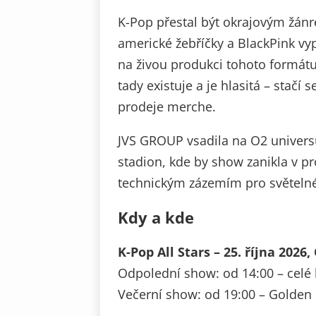
K-Pop přestal být okrajovým žán
americké žebříčky a BlackPink vy
na živou produkci tohoto formát
tady existuje a je hlasitá – stačí
prodeje merche.
JVS GROUP vsadila na O2 univers
stadion, kde by show zanikla v pr
technickým zázemím pro světelné a
Kdy a kde
K-Pop All Stars – 25. října 202
Odpolední show: od 14:00 – celé 
Večerní show: od 19:00 – Golden Ci