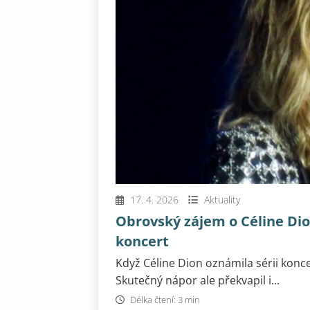
17. 4. 2026
Aktuality
Obrovský zájem o Céline Dion
koncert
Když Céline Dion oznámila sérii koncer
Skutečný nápor ale překvapil i...
Délka čtení: 3 min