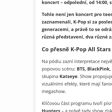
koncert – odpolední, od 14:00, 
Tohle není jen koncert pro tee
zaznamenali, K-Pop si za posl
generacemi, a právě to se odrá
různá představení, dva různé z
Co přesně K-Pop All Star
Na pódiu zazní interpretace nejvě
popovou scénu:
BTS, BlackPink,
skupina
Katseye
. Show propojuj
vizuálními efekty, které mají fa
megashow.
Klíčovou část programu tvoří pís
Hunters
– a právě tady show zís