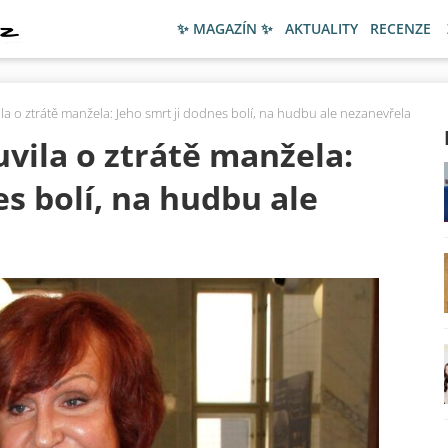
✨ MAGAZÍN ✨
AKTUALITY
RECENZE
la o ztrátě manžela: Jeho smrt ji dodnes bolí, na hudbu ale nezanevřela
vila o ztrátě manžela:
es bolí, na hudbu ale