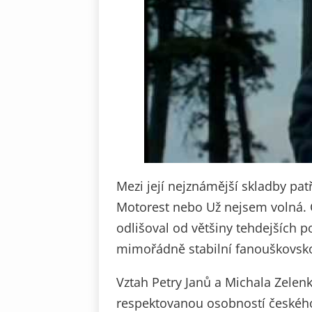
Mezi její nejznámější skladby pa
Motorest nebo Už nejsem volná. C
odlišoval od většiny tehdejších 
mimořádně stabilní fanouškovsk
Vztah Petry Janů a Michala Zelenk
respektovanou osobností českého t