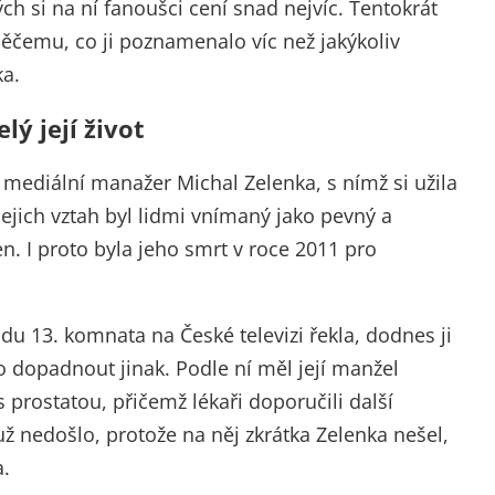
ch si na ní fanoušci cení snad nejvíc. Tentokrát
něčemu, co ji poznamenalo víc než jakýkoliv
a.
lý její život
ediální manažer Michal Zelenka, s nímž si užila
ejich vztah byl lidmi vnímaný jako pevný a
en. I proto byla jeho smrt v roce 2011 pro
adu 13. komnata na České televizi řekla, dodnes ji
 dopadnout jinak. Podle ní měl její manžel
s prostatou, přičemž lékaři doporučili další
už nedošlo, protože na něj zkrátka Zelenka nešel,
.