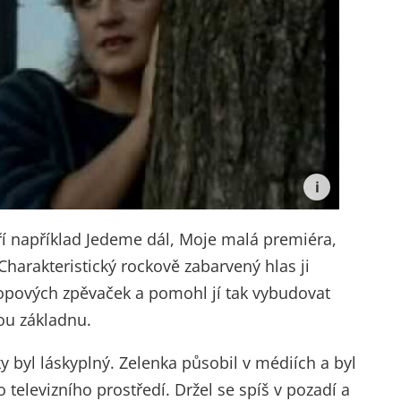
tří například Jedeme dál, Moje malá premiéra,
harakteristický rockově zabarvený hlas ji
popových zpěvaček a pomohl jí tak vybudovat
ou základnu.
y byl láskyplný. Zelenka působil v médiích a byl
elevizního prostředí. Držel se spíš v pozadí a