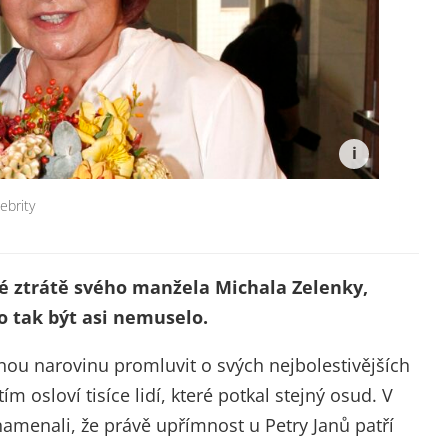
ebrity
é ztrátě svého manžela Michala Zelenky,
to tak být asi nemuselo.
ou narovinu promluvit o svých nejbolestivějších
 osloví tisíce lidí, které potkal stejný osud. V
namenali, že právě upřímnost u Petry Janů patří