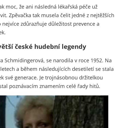
ak moc, že ani následná lékařská péče už
vit. Zpěvačka tak musela čelit jedné z nejtěžších
o nejvíce zdůrazňuje důležitost prevence a
ek.
větší české hudební legendy
a Schmidingerová, se narodila v roce 1952. Na
 letech a během následujících desetiletí se stala
k své generace. Je trojnásobnou držitelkou
se stal poznávacím znamením celé řady hitů.