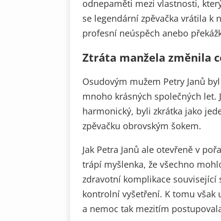
odnepaměti mezi vlastnosti, který
se legendární zpěvačka vrátila k 
profesní neúspěch anebo překážk
Ztráta manžela změnila ce
Osudovým mužem Petry Janů byl m
mnoho krásných společných let. J
harmonický, byli zkrátka jako jed
zpěvačku obrovským šokem.
Jak Petra Janů ale otevřeně v poř
trápí myšlenka, že všechno mohlo
zdravotní komplikace související 
kontrolní vyšetření. K tomu však 
a nemoc tak mezitím postupovala