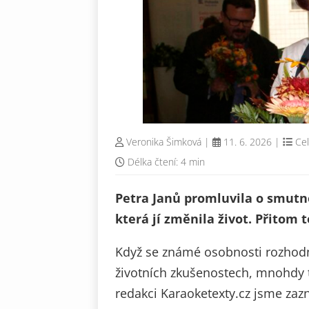
Veronika Šimková
|
11. 6. 2026
|
Cel
Délka čtení: 4 min
Petra Janů promluvila o smutn
která jí změnila život. Přitom 
Když se známé osobnosti rozhodn
životních zkušenostech, mnohdy tím
redakci Karaoketexty.cz jsme zaz