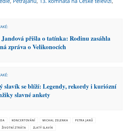
edie
,
PetraJanů
,
13. komnata na České televizi
,
TAKÉ:
e Jandová přišla o tatínka: Rodinu zasáhla
ná zpráva o Velikonocích
TAKÉ:
 slavík se blíží: Legendy, rekordy i kuriózní
žiky slavné ankety
NDA
KONCERTOVÁNÍ
MICHAL ZELENKA
PETRA JANŮ
ŽIVOTNÍ ZTRÁTA
ZLATÝ SLAVÍK