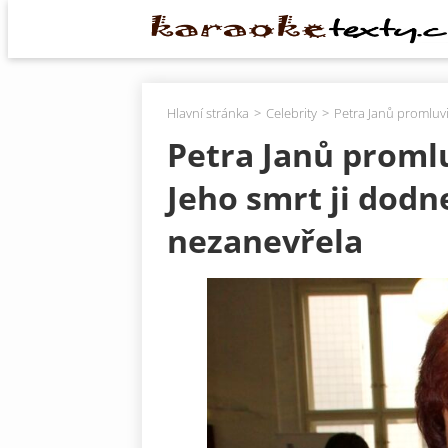
Hlavní stránka
Celebrity
Petra Janů promluvi
Petra Janů promlu
Jeho smrt ji dodn
nezanevřela