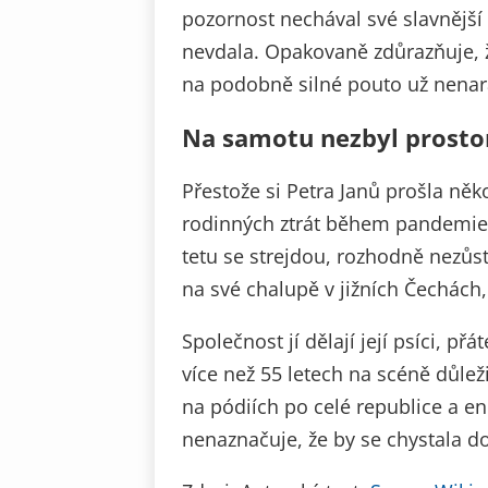
pozornost nechával své slavnější
nevdala. Opakovaně zdůrazňuje, ž
na podobně silné pouto už nenara
Na samotu nezbyl prosto
Přestože si Petra Janů prošla něk
rodinných ztrát během pandemie 
tetu se strejdou, rozhodně nezůs
na své chalupě v jižních Čechách,
Společnost jí dělají její psíci, p
více než 55 letech na scéně důležit
na pódiích po celé republice a e
nenaznačuje, že by se chystala 