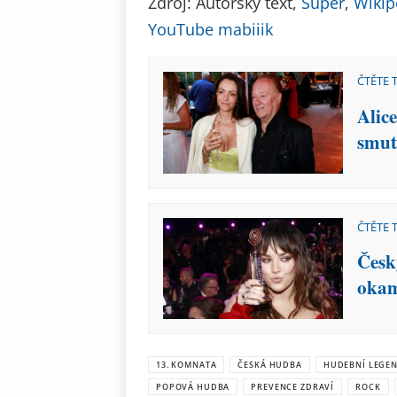
Zdroj: Autorský text,
Super
,
Wikip
YouTube mabiiik
ČTĚTE 
Alic
smut
ČTĚTE 
Český
okam
13. KOMNATA
ČESKÁ HUDBA
HUDEBNÍ LEGE
POPOVÁ HUDBA
PREVENCE ZDRAVÍ
ROCK