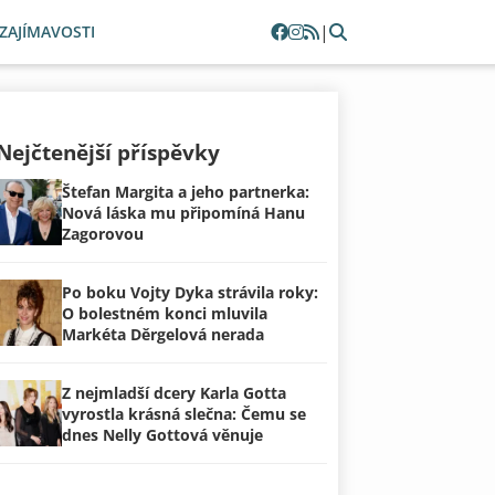
|
ZAJÍMAVOSTI
Nejčtenější příspěvky
Štefan Margita a jeho partnerka:
Nová láska mu připomíná Hanu
Zagorovou
Po boku Vojty Dyka strávila roky:
O bolestném konci mluvila
Markéta Děrgelová nerada
Z nejmladší dcery Karla Gotta
vyrostla krásná slečna: Čemu se
dnes Nelly Gottová věnuje