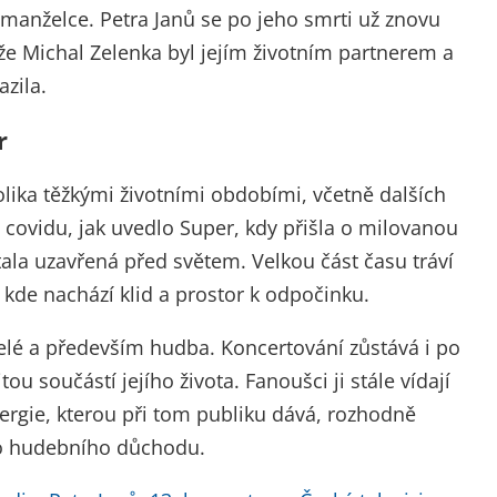
 manželce. Petra Janů se po jeho smrti už znovu
e Michal Zelenka byl jejím životním partnerem a
zila.
r
olika těžkými životními obdobími, včetně dalších
covidu, jak uvedlo Super, kdy přišla o milovanou
tala uzavřená před světem. Velkou část času tráví
 kde nachází klid a prostor k odpočinku.
řátelé a především hudba. Koncertování zůstává i po
ou součástí jejího života. Fanoušci ji stále vídají
nergie, kterou při tom publiku dává, rozhodně
do hudebního důchodu.