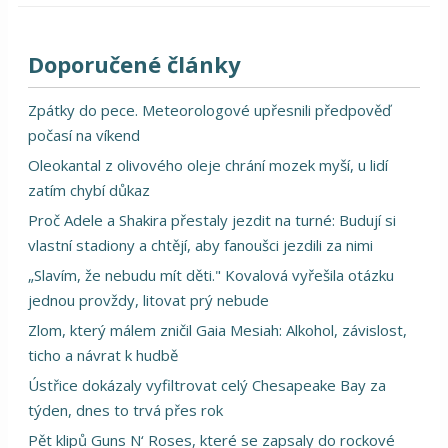
Doporučené články
Zpátky do pece. Meteorologové upřesnili předpověď
počasí na víkend
Oleokantal z olivového oleje chrání mozek myší, u lidí
zatím chybí důkaz
Proč Adele a Shakira přestaly jezdit na turné: Budují si
vlastní stadiony a chtějí, aby fanoušci jezdili za nimi
„Slavím, že nebudu mít děti." Kovalová vyřešila otázku
jednou provždy, litovat prý nebude
Zlom, který málem zničil Gaia Mesiah: Alkohol, závislost,
ticho a návrat k hudbě
Ústřice dokázaly vyfiltrovat celý Chesapeake Bay za
týden, dnes to trvá přes rok
Pět klipů Guns N‘ Roses, které se zapsaly do rockové