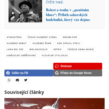
ČTĚTE TAKÉ:
Bolest a touha v „pouštním
blues“: Příběh saharských
hudebníků, který vás dojme
ATMOSFÉRA
ČESKÁ HUDEBNÍ SCÉNA
DREAM POP
HUDEBNÍ DEBUT
HUDEBNÍ ŽÁNR
KDE ZPÍVALI PTÁCI
LANA DEL REY
MELANCHOLIE
RETRO
TEREZIE ANNA MARIE
UMĚLECKÉ SMĚŘOVÁNÍ
VIZUÁLNÍ STYLIZACE
Diskuze
Sdílet na FB
Přidat do Google News
Související články