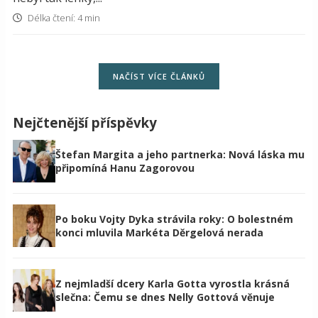
Délka čtení: 4 min
NAČÍST VÍCE ČLÁNKŮ
Nejčtenější příspěvky
Štefan Margita a jeho partnerka: Nová láska mu
připomíná Hanu Zagorovou
Po boku Vojty Dyka strávila roky: O bolestném
konci mluvila Markéta Děrgelová nerada
Z nejmladší dcery Karla Gotta vyrostla krásná
slečna: Čemu se dnes Nelly Gottová věnuje