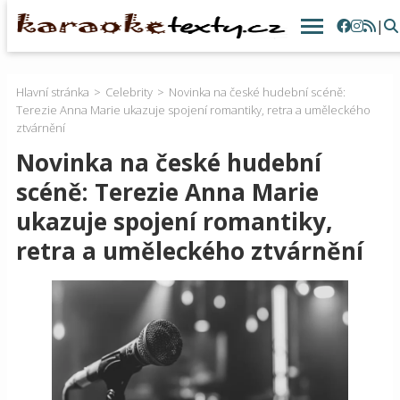
|
Hlavní stránka
Celebrity
Novinka na české hudební scéně:
Terezie Anna Marie ukazuje spojení romantiky, retra a uměleckého
ztvárnění
Novinka na české hudební
scéně: Terezie Anna Marie
ukazuje spojení romantiky,
retra a uměleckého ztvárnění