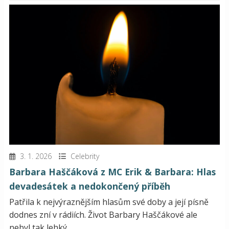
3. 1. 2026
Celebrity
Barbara Haščáková z MC Erik & Barbara: Hlas
devadesátek a nedokončený příběh
Patřila k nejvýraznějším hlasům své doby a její písně
dodnes zní v rádiích. Život Barbary Haščákové ale
nebyl tak lehký,...