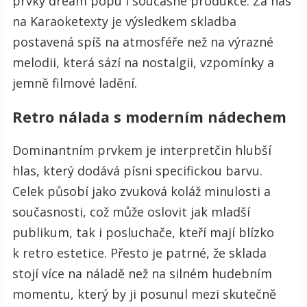
prvky dream popu i současné produkce. Za nás
na Karaoketexty je výsledkem skladba
postavená spíš na atmosféře než na výrazné
melodii, která sází na nostalgii, vzpomínky a
jemně filmové ladění.
Retro nálada s moderním nádechem
Dominantním prvkem je interpretčin hlubší
hlas, který dodává písni specifickou barvu.
Celek působí jako zvuková koláž minulosti a
současnosti, což může oslovit jak mladší
publikum, tak i posluchače, kteří mají blízko
k retro estetice. Přesto je patrné, že sklada
stojí více na náladě než na silném hudebním
momentu, který by ji posunul mezi skutečně