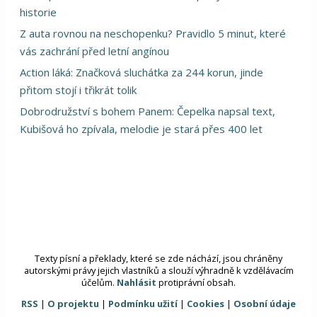
historie
Z auta rovnou na neschopenku? Pravidlo 5 minut, které
vás zachrání před letní angínou
Action láká: Značková sluchátka za 244 korun, jinde
přitom stojí i třikrát tolik
Dobrodružství s bohem Panem: Čepelka napsal text,
Kubišová ho zpívala, melodie je stará přes 400 let
Texty písní a překlady, které se zde náchází, jsou chráněny
autorskými právy jejich vlastníků a slouží výhradně k vzdělávacím
účelům.
Nahlásit
protiprávní obsah.
RSS
|
O projektu
|
Podmínku užití
|
Cookies
|
Osobní údaje