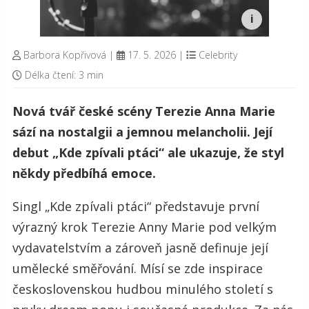
Barbora Kopřivová
|
17. 5. 2026
|
Celebrity
Délka čtení: 3 min
Nová tvář české scény Terezie Anna Marie
sází na nostalgii a jemnou melancholii. Její
debut „Kde zpívali ptáci“ ale ukazuje, že styl
někdy předbíhá emoce.
Singl „Kde zpívali ptáci“ představuje první
výrazný krok Terezie Anny Marie pod velkým
vydavatelstvím a zároveň jasně definuje její
umělecké směřování. Mísí se zde inspirace
československou hudbou minulého století s