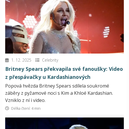
1. 12. 2025
Celebrity
Britney Spears překvapila své fanoušky: Video
z přespávačky u Kardashianových
Popová hvězda Britney Spears sdílela soukromé
záběry z pyžamové noci s Kim a Khloé Kardashian.
Vzniklo z ní i video.
Délka čtení: 4 min