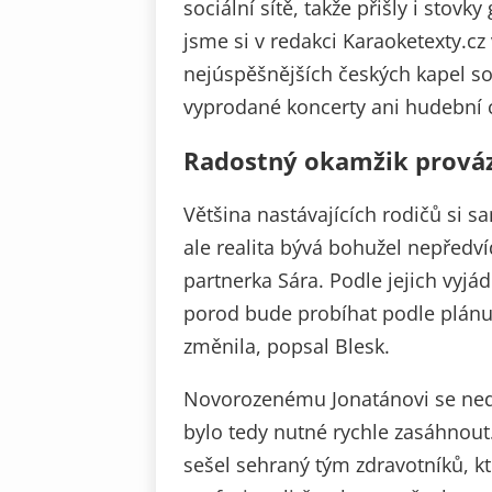
sociální sítě, takže přišly i stov
jsme si v redakci Karaoketexty.cz
nejúspěšnějších českých kapel so
vyprodané koncerty ani hudební
Radostný okamžik prová
Většina nastávajících rodičů si 
ale realita bývá bohužel nepředvíd
partnerka Sára. Podle jejich vyj
porod bude probíhat podle plánu 
změnila, popsal Blesk.
Novorozenému Jonatánovi se nedaři
bylo tedy nutné rychle zasáhnou
sešel sehraný tým zdravotníků, kte