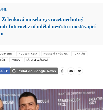
TAKÉ:
a Zelenková musela vyvracet nechutný
d: Internet z ní udělal nevěstu i nastávající
ku
ŠOUBYZNYS
HUDEBNÍ CENY
HUDEBNÍ PRŮMYSL
JONATÁN
TĚTE
POROD
SÁRA SLEZÁKOVÁ
na FB
Přidat do Google News