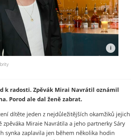
brity
 k radosti. Zpěvák Mirai Navrátil oznámil
a. Porod ale dal ženě zabrat.
ení dítěte jeden z nejdůležitějších okamžiků jejich
dě zpěváka Miraie Navrátila a jeho partnerky Sáry
ich synka zaplavila jen během několika hodin