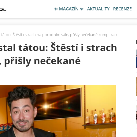
✨ MAGAZÍN ✨
AKTUALITY
RECENZE
al tátou: Štěstí i strach na porodním sále, přišly nečekané komplikace
tal tátou: Štěstí i strach
 přišly nečekané