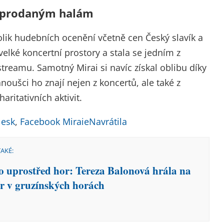
vyprodaným halám
olik hudebních ocenění včetně cen Český slavík a
elké koncertní prostory a stala se jedním z
treamu. Samotný Mirai si navíc získal oblibu díky
noušci ho znají nejen z koncertů, ale také z
aritativních aktivit.
lesk
,
Facebook MiraieNavrátila
TAKÉ:
o uprostřed hor: Tereza Balonová hrála na
ír v gruzínských horách