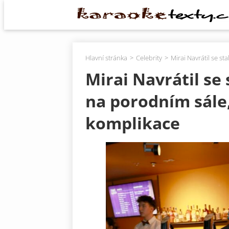
Hlavní stránka
Celebrity
Mirai Navrátil se st
Mirai Navrátil se s
na porodním sále,
komplikace