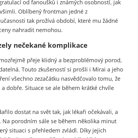
ky gratulací od fanoušků i známých osobností, jak
 všimli. Oblíbený frontman jedné z
učasnosti tak prožívá období, které mu žádné
 ceny nahradit nemohou.
zely nečekané komplikace
samozřejmě přeje klidný a bezproblémový porod,
atelná. Touto zkušeností si prošli i Mirai a jeho
ádření všechno zezačátku nasvědčovalo tomu, že
a dobře. Situace se ale během krátké chvíle
lo dostat na svět tak, jak lékaři očekávali, a
t. Na porodním sále se během několika minut
rý situaci s přehledem zvládl. Díky jejich