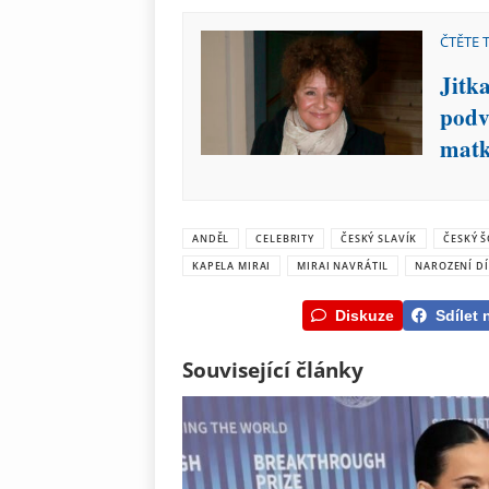
ČTĚTE 
Jitk
podvo
mat
ANDĚL
CELEBRITY
ČESKÝ SLAVÍK
ČESKÝ 
KAPELA MIRAI
MIRAI NAVRÁTIL
NAROZENÍ DÍ
Diskuze
Sdílet 
Související články