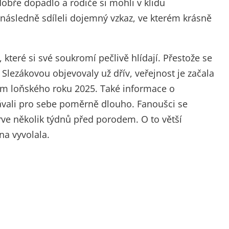
obře dopadlo a rodiče si mohli v klidu
 následně sdíleli dojemný vzkaz, ve kterém krásně
, které si své soukromí pečlivě hlídají. Přestože se
Slezákovou objevovaly už dřív, veřejnost je začala
em loňského roku 2025. Také informace o
hávali pro sebe poměrně dlouho. Fanoušci se
ve několik týdnů před porodem. O to větší
na vyvolala.