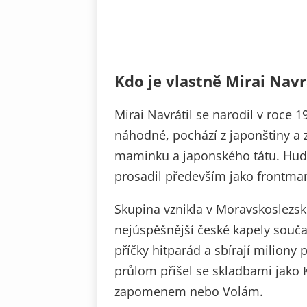
Kdo je vlastně Mirai Navr
Mirai Navrátil se narodil v roce 
náhodné, pochází z japonštiny a
maminku a japonského tátu. Hudbě
prosadil především jako frontman
Skupina vznikla v Moravskoslezsk
nejúspěšnější české kapely součas
příčky hitparád a sbírají miliony
průlom přišel se skladbami jako K
zapomenem nebo Volám.