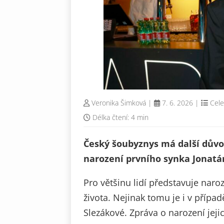
Veronika Šimková
|
7. 6. 2026
|
Cele
Délka čtení: 4 min
Český šoubyznys má další důvod
narození prvního synka Jonatán
Pro většinu lidí představuje naroz
života. Nejinak tomu je i v přípa
Slezákové. Zpráva o narození jej