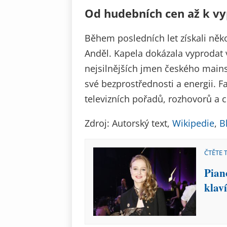
Od hudebních cen až k 
Během posledních let získali něk
Anděl. Kapela dokázala vyprodat v
nejsilnějších jmen českého mains
své bezprostřednosti a energii. Fa
televizních pořadů, rozhovorů a ch
Zdroj: Autorský text,
Wikipedie
,
B
ČTĚTE 
Pian
klav