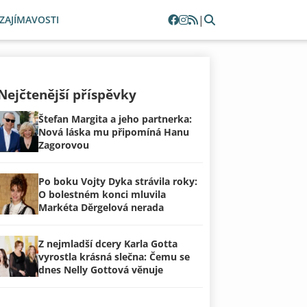
|
ZAJÍMAVOSTI
Nejčtenější příspěvky
Štefan Margita a jeho partnerka:
Nová láska mu připomíná Hanu
Zagorovou
Po boku Vojty Dyka strávila roky:
O bolestném konci mluvila
Markéta Děrgelová nerada
Z nejmladší dcery Karla Gotta
vyrostla krásná slečna: Čemu se
dnes Nelly Gottová věnuje