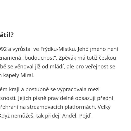
átil?
1992 a vyrůstal ve Frýdku-Místku. Jeho jméno není
 znamená „budoucnost“. Zpěvák má totiž českou
 se věnoval již od mládí, ale pro veřejnost se
 kapely Mirai.
ém kraji a postupně se vypracovala mezi
nosti. Jejich písně pravidelně obsazují přední
 přehrání na streamovacích platformách. Velký
dyž nemůžeš, tak přidej, Anděl, Pojď,