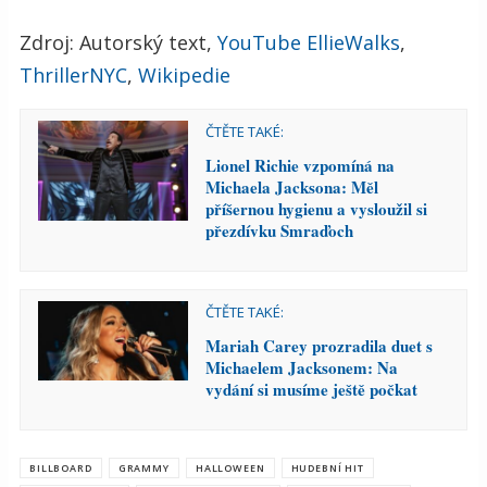
Zdroj: Autorský text,
YouTube EllieWalks
,
ThrillerNYC
,
Wikipedie
ČTĚTE TAKÉ:
Lionel Richie vzpomíná na
Michaela Jacksona: Měl
příšernou hygienu a vysloužil si
přezdívku Smraďoch
ČTĚTE TAKÉ:
Mariah Carey prozradila duet s
Michaelem Jacksonem: Na
vydání si musíme ještě počkat
BILLBOARD
GRAMMY
HALLOWEEN
HUDEBNÍ HIT