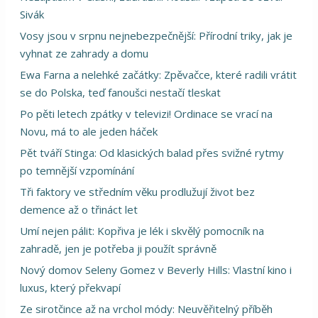
Sivák
Vosy jsou v srpnu nejnebezpečnější: Přírodní triky, jak je
vyhnat ze zahrady a domu
Ewa Farna a nelehké začátky: Zpěvačce, které radili vrátit
se do Polska, teď fanoušci nestačí tleskat
Po pěti letech zpátky v televizi! Ordinace se vrací na
Novu, má to ale jeden háček
Pět tváří Stinga: Od klasických balad přes svižné rytmy
po temnější vzpomínání
Tři faktory ve středním věku prodlužují život bez
demence až o třináct let
Umí nejen pálit: Kopřiva je lék i skvělý pomocník na
zahradě, jen je potřeba ji použít správně
Nový domov Seleny Gomez v Beverly Hills: Vlastní kino i
luxus, který překvapí
Ze sirotčince až na vrchol módy: Neuvěřitelný příběh