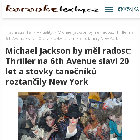
|
Hlavní stránka
Aktuality
Michael Jackson by měl radost: Thriller na
6th Avenue slaví 20 let a stovky tanečníků roztančily New York
Michael Jackson by měl radost:
Thriller na 6th Avenue slaví 20
let a stovky tanečníků
roztančily New York