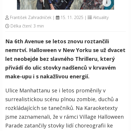
František Zahradníček
|
15. 11. 2025
|
Aktuality
Délka čtení: 3 min
Na 6th Avenue se letos znovu roztančili
nemrtví. Halloween v New Yorku se už dvacet
let neobejde bez slavného Thrilleru, který
přivádí do ulic stovky nadšenců v krvavém
make-upu i s nakažlivou energií.
Ulice Manhattanu se i letos proměnily v
surrealistickou scénu plnou zombie, duchů a
rozkládajících se tanečníků. Na Karaoketexty
jsme zaznamenali, že v rámci Village Halloween
Parade zatančily stovky lidí choreografii ke