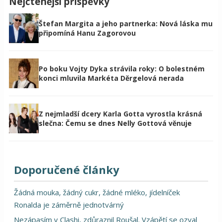
Nejčtenější příspěvky
Štefan Margita a jeho partnerka: Nová láska mu
připomíná Hanu Zagorovou
Po boku Vojty Dyka strávila roky: O bolestném
konci mluvila Markéta Děrgelová nerada
Z nejmladší dcery Karla Gotta vyrostla krásná
slečna: Čemu se dnes Nelly Gottová věnuje
Doporučené články
Žádná mouka, žádný cukr, žádné mléko, jídelníček
Ronalda je záměrně jednotvárný
Nezápasím v Clashi, zdůraznil Roušal. Vzápětí se ozval