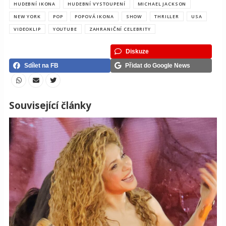
HUDEBNÍ IKONA
HUDEBNÍ VYSTOUPENÍ
MICHAEL JACKSON
NEW YORK
POP
POPOVÁ IKONA
SHOW
THRILLER
USA
VIDEOKLIP
YOUTUBE
ZAHRANIČNÍ CELEBRITY
Diskuze
Sdílet na FB
Přidat do Google News
Související články