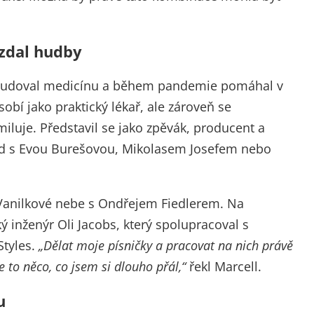
vzdal hudby
studoval medicínu a během pandemie pomáhal v
bí jako praktický lékař, ale zároveň se
iluje. Představil se jako zpěvák, producent a
lad s Evou Burešovou, Mikolasem Josefem nebo
Vanilkové nebe s Ondřejem Fiedlerem. Na
ý inženýr Oli Jacobs, který spolupracoval s
Styles.
„Dělat moje písničky a pracovat na nich právě
 to něco, co jsem si dlouho přál,“
řekl Marcell.
u