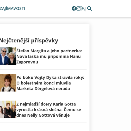
|
ZAJÍMAVOSTI
Nejčtenější příspěvky
Štefan Margita a jeho partnerka:
Nová láska mu připomíná Hanu
Zagorovou
Po boku Vojty Dyka strávila roky:
O bolestném konci mluvila
Markéta Děrgelová nerada
Z nejmladší dcery Karla Gotta
vyrostla krásná slečna: Čemu se
dnes Nelly Gottová věnuje