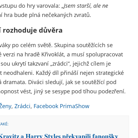
vstupu do hry varovala:
„Jsem starší, ale ne
ní hra bude plná nečekaných zvratů.
tí rozhoduje důvěra
iváky po celém světě. Skupina soutěžících se
 verzi na hradě Křivoklát, a musí spolupracovat
ou ukrytí takzvaní „zrádci“, jejichž cílem je
 neodhaleni. Každý díl přináší nejen strategické
ká dramata. Diváci sledují, jak se soutěžící pod
opnost vést, jiný se sesype pod tíhou podezření.
Ženy
,
Zrádci
,
Facebook PrimaShow
TAKÉ:
Kravitz a Harry Styles překvapili fanoušky