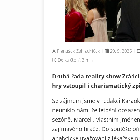
František Zahradníček
|
29. 9. 2025
|
Délka čtení: 3 min
Druhá řada reality show Zrádci
hry vstoupil i charismatický zp
Se zájmem jsme v redakci Karaoke
neuniklo nám, že letošní obsazení 
sezóně. Marcell, vlastním jméne
zajímavého hráče. Do soutěže při
analytické uvažování z lékařské 