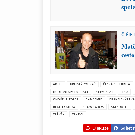
spol
ČTĚTE 
Matě
cest
ADELE
BRITSKÝ ZVUKAŘ
ČESKÁ CELEBRITA
HUDEBNÍ SPOLUPRÁCE
KŘIVOKLÁT
LIPO
ONDŘEJ FIEDLER
PANDEMIE
PRAKTICKÝ LÉK
REALITY SHOW
SHOWBYZNYS
SKLADATEL
ZPĚVÁK
ZRÁDCI
Diskuze
Sdílet 