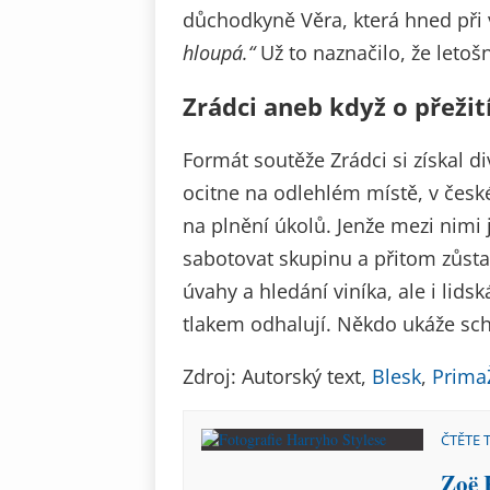
důchodkyně Věra, která hned při 
hloupá.“
Už to naznačilo, že letoš
Zrádci aneb když o přeži
Formát soutěže Zrádci si získal d
ocitne na odlehlém místě, v české
na plnění úkolů. Jenže mezi nimi js
sabotovat skupinu a přitom zůstat
úvahy a hledání viníka, ale i lids
tlakem odhalují. Někdo ukáže sch
Zdroj: Autorský text,
Blesk
,
Prima
ČTĚTE 
Zoë 