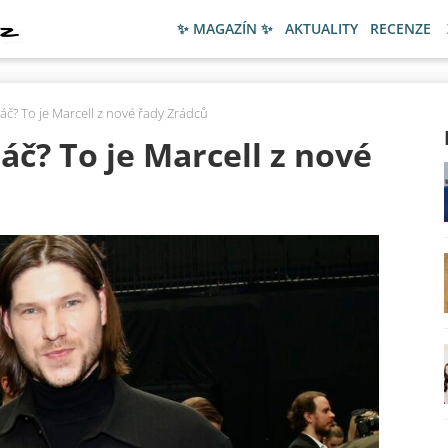
✨ MAGAZÍN ✨
AKTUALITY
RECENZE
ráč? To je Marcell z nové řady Zrádců
áč? To je Marcell z nové