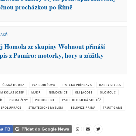
ečnou procházkou po Římě
TAKÉ:
j Homola ze skupiny Wohnout přináší
opis z Pamíru: motorky, hory a zážitky
ČESKÁ HUDBA
EVA BUREŠOVÁ
FYZICKÁ PŘÍPRAVA
HARRY STYLES
MIKOLAS JOSEF
MUDR.
NEMOCNICE
OLI JACOBS
OLOMOUC
AŘ
PRIMA ŽENY
PRODUCENT
PSYCHOLOGICKÁ SOUTĚŽ
SPOLUPRÁCE
STRATEGICKÉ MYŠLENÍ
TELEVIZE PRIMA
TRUST GAME
na FB
Přidat do Google News