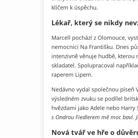
klíčem k úspěchu.
Lékař, který se nikdy ne
Marcell pochází z Olomouce, vy
nemocnici Na Františku. Dnes půso
intenzivně věnuje hudbě, kterou m
skladatel. Spolupracoval napřík
raperem Lipem.
Nedávno vydal společnou píseň 
výsledném zvuku se podílel britsk
hvězdami jako Adele nebo Harry 
s Ondrou Fiedlerem mě moc baví. Je
Nová tvář ve hře o důvěr