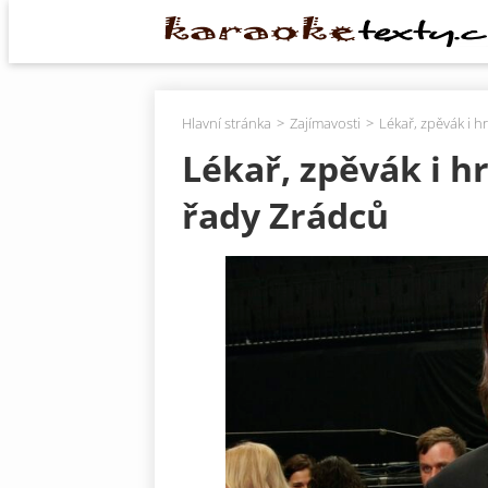
Hlavní stránka
Zajímavosti
Lékař, zpěvák i h
Lékař, zpěvák i hr
řady Zrádců