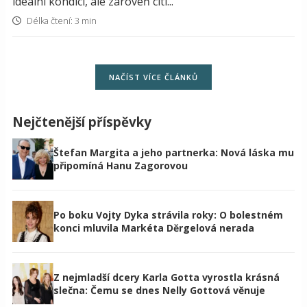
ideální kondici, ale zároveň cítí...
Délka čtení: 3 min
NAČÍST VÍCE ČLÁNKŮ
Nejčtenější příspěvky
Štefan Margita a jeho partnerka: Nová láska mu
připomíná Hanu Zagorovou
Po boku Vojty Dyka strávila roky: O bolestném
konci mluvila Markéta Děrgelová nerada
Z nejmladší dcery Karla Gotta vyrostla krásná
slečna: Čemu se dnes Nelly Gottová věnuje