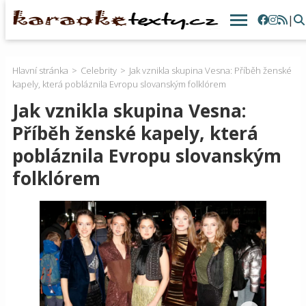
|
Hlavní stránka
Celebrity
Jak vznikla skupina Vesna: Příběh ženské
kapely, která pobláznila Evropu slovanským folklórem
Jak vznikla skupina Vesna:
Příběh ženské kapely, která
pobláznila Evropu slovanským
folklórem