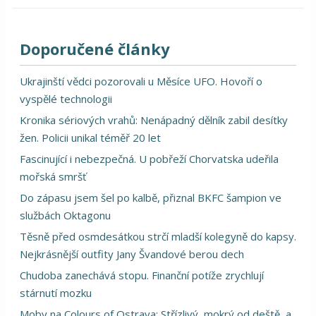
Doporučené články
Ukrajinští vědci pozorovali u Měsíce UFO. Hovoří o
vyspělé technologii
Kronika sériových vrahů: Nenápadný dělník zabil desítky
žen. Policii unikal téměř 20 let
Fascinující i nebezpečná. U pobřeží Chorvatska udeřila
mořská smršť
Do zápasu jsem šel po kalbě, přiznal BKFC šampion ve
službách Oktagonu
Těsně před osmdesátkou strčí mladší kolegyně do kapsy.
Nejkrásnější outfity Jany Švandové berou dech
Chudoba zanechává stopu. Finanční potíže zrychlují
stárnutí mozku
Moby na Colours of Ostrava: Střízlivý, mokrý od deště, a