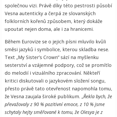
společnou vizi. Právě díky této pestrosti působí
Vesna autenticky a čerpá ze slovanských
folklorních kořenů způsobem, který dokáže
upoutat nejen doma, ale i za hranicemi.
Během Eurovize se o jejich písni mluvilo kvůli
směsi jazyků i symbolice, kterou skladba nese.
Text „My Sister’s Crown“ sází na myšlenku
sesterství a vzájemné podpory, což se promítlo
do melodií i vizuálního zpracování. Někteří
kritici diskutovali o jazykovém složení songu,
přesto právě tato otevřenost napomohla tomu,
že Vesna zaujala široké publikum. „
Řekla bych, že
převažovaly z 90 % pozitivní emoce, z 10 % jsme
schytaly hejty směřované k tomu, že Olesya je z