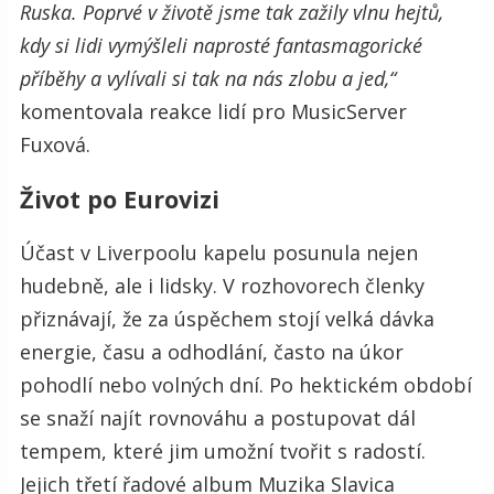
Ruska. Poprvé v životě jsme tak zažily vlnu hejtů,
kdy si lidi vymýšleli naprosté fantasmagorické
příběhy a vylívali si tak na nás zlobu a jed,“
komentovala reakce lidí pro MusicServer
Fuxová.
Život po Eurovizi
Účast v Liverpoolu kapelu posunula nejen
hudebně, ale i lidsky. V rozhovorech členky
přiznávají, že za úspěchem stojí velká dávka
energie, času a odhodlání, často na úkor
pohodlí nebo volných dní. Po hektickém období
se snaží najít rovnováhu a postupovat dál
tempem, které jim umožní tvořit s radostí.
Jejich třetí řadové album Muzika Slavica