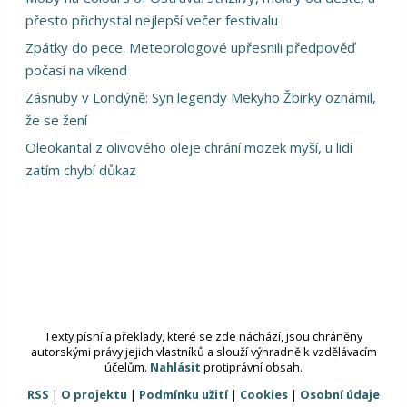
přesto přichystal nejlepší večer festivalu
Zpátky do pece. Meteorologové upřesnili předpověď
počasí na víkend
Zásnuby v Londýně: Syn legendy Mekyho Žbirky oznámil,
že se žení
Oleokantal z olivového oleje chrání mozek myší, u lidí
zatím chybí důkaz
Texty písní a překlady, které se zde náchází, jsou chráněny
autorskými právy jejich vlastníků a slouží výhradně k vzdělávacím
účelům.
Nahlásit
protiprávní obsah.
RSS
|
O projektu
|
Podmínku užití
|
Cookies
|
Osobní údaje