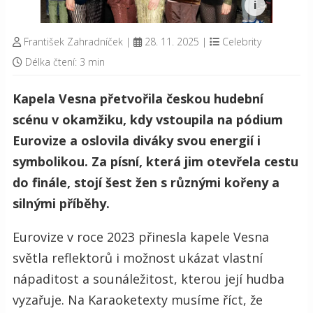
František Zahradníček
|
28. 11. 2025
|
Celebrity
Délka čtení: 3 min
Kapela Vesna přetvořila českou hudební
scénu v okamžiku, kdy vstoupila na pódium
Eurovize a oslovila diváky svou energií i
symbolikou. Za písní, která jim otevřela cestu
do finále, stojí šest žen s různými kořeny a
silnými příběhy.
Eurovize v roce 2023 přinesla kapele Vesna
světla reflektorů i možnost ukázat vlastní
nápaditost a sounáležitost, kterou její hudba
vyzařuje. Na Karaoketexty musíme říct, že