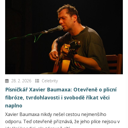
28. 2. 2026
Celebrity
Písničkář Xavier Baumaxa: Otevřeně o plicní
fibróze, tvrdohlavosti i svobodě říkat věci
naplno
Xavier Baumaxa nikdy nešel cestou nejmenšího
odporu. Teď otevřeně přiznává, že jeho plíce nejsou v