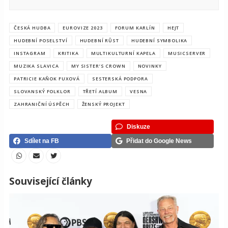
ČESKÁ HUDBA
EUROVIZE 2023
FORUM KARLÍN
HEJT
HUDEBNÍ POSELSTVÍ
HUDEBNÍ RŮST
HUDEBNÍ SYMBOLIKA
INSTAGRAM
KRITIKA
MULTIKULTURNÍ KAPELA
MUSICSERVER
MUZIKA SLAVICA
MY SISTER’S CROWN
NOVINKY
PATRICIE KAŇOK FUXOVÁ
SESTERSKÁ PODPORA
SLOVANSKÝ FOLKLOR
TŘETÍ ALBUM
VESNA
ZAHRANIČNÍ ÚSPĚCH
ŽENSKÝ PROJEKT
Diskuze
Sdílet na FB
Přidat do Google News
Související články