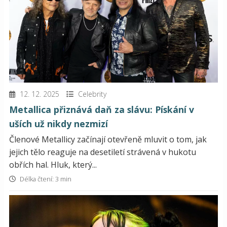
12. 12. 2025
Celebrity
Metallica přiznává daň za slávu: Pískání v
uších už nikdy nezmizí
Členové Metallicy začínají otevřeně mluvit o tom, jak
jejich tělo reaguje na desetiletí strávená v hukotu
obřích hal. Hluk, který...
Délka čtení: 3 min