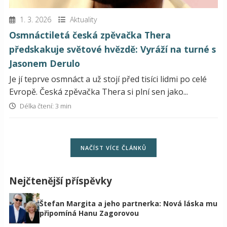
1. 3. 2026
Aktuality
Osmnáctiletá česká zpěvačka Thera
předskakuje světové hvězdě: Vyráží na turné s
Jasonem Derulo
Je jí teprve osmnáct a už stojí před tisíci lidmi po celé
Evropě. Česká zpěvačka Thera si plní sen jako...
Délka čtení: 3 min
NAČÍST VÍCE ČLÁNKŮ
Nejčtenější příspěvky
Štefan Margita a jeho partnerka: Nová láska mu
připomíná Hanu Zagorovou