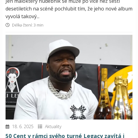
Jen málokterý hudebník se může po více než šesti
desetiletích na scéně pochlubit tím, že jeho nové album
vyvolá takový...
Délka čtení: 3 min
18. 6. 2025
Aktuality
50 Cent v rámci svého turné Legacy zavítá i