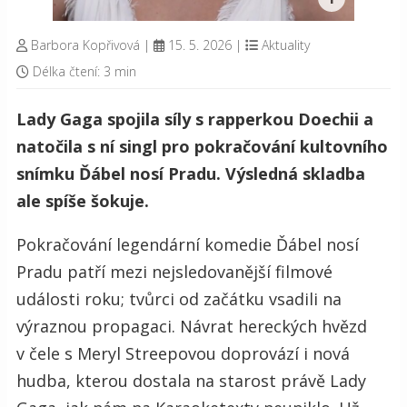
Barbora Kopřivová
|
15. 5. 2026
|
Aktuality
Délka čtení: 3 min
Lady Gaga spojila síly s rapperkou Doechii a
natočila s ní singl pro pokračování kultovního
snímku Ďábel nosí Pradu. Výsledná skladba
ale spíše šokuje.
Pokračování legendární komedie Ďábel nosí
Pradu patří mezi nejsledovanější filmové
události roku; tvůrci od začátku vsadili na
výraznou propagaci. Návrat hereckých hvězd
v čele s Meryl Streepovou doprovází i nová
hudba, kterou dostala na starost právě Lady