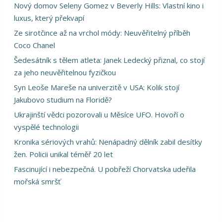
Nový domov Seleny Gomez v Beverly Hills: Vlastní kino i
luxus, který překvapí
Ze sirotčince až na vrchol módy: Neuvěřitelný příběh
Coco Chanel
Šedesátník s tělem atleta: Janek Ledecký přiznal, co stojí
za jeho neuvěřitelnou fyzičkou
Syn Leoše Mareše na univerzitě v USA: Kolik stojí
Jakubovo studium na Floridě?
Ukrajinští vědci pozorovali u Měsíce UFO. Hovoří o
vyspělé technologii
Kronika sériových vrahů: Nenápadný dělník zabil desítky
žen. Policii unikal téměř 20 let
Fascinující i nebezpečná. U pobřeží Chorvatska udeřila
mořská smršť