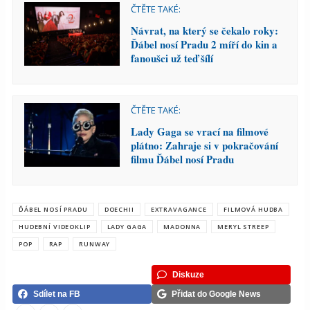
ČTĚTE TAKÉ:
Návrat, na který se čekalo roky:
Ďábel nosí Pradu 2 míří do kin a
fanoušci už teď šílí
ČTĚTE TAKÉ:
Lady Gaga se vrací na filmové
plátno: Zahraje si v pokračování
filmu Ďábel nosí Pradu
ĎÁBEL NOSÍ PRADU
DOECHII
EXTRAVAGANCE
FILMOVÁ HUDBA
HUDEBNÍ VIDEOKLIP
LADY GAGA
MADONNA
MERYL STREEP
POP
RAP
RUNWAY
Diskuze
Sdílet na FB
Přidat do Google News