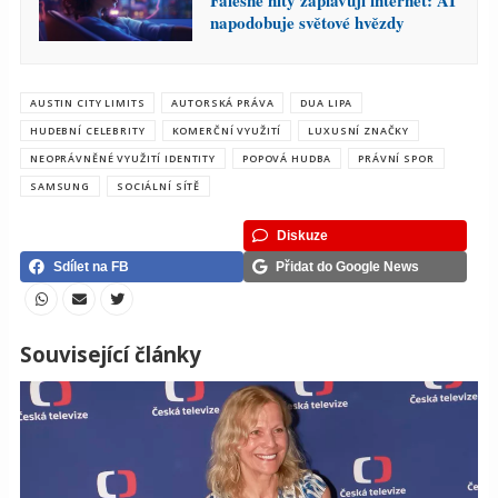
Falešné hity zaplavují internet: AI
napodobuje světové hvězdy
AUSTIN CITY LIMITS
AUTORSKÁ PRÁVA
DUA LIPA
HUDEBNÍ CELEBRITY
KOMERČNÍ VYUŽITÍ
LUXUSNÍ ZNAČKY
NEOPRÁVNĚNÉ VYUŽITÍ IDENTITY
POPOVÁ HUDBA
PRÁVNÍ SPOR
SAMSUNG
SOCIÁLNÍ SÍTĚ
Diskuze
Sdílet na FB
Přidat do Google News
Související články