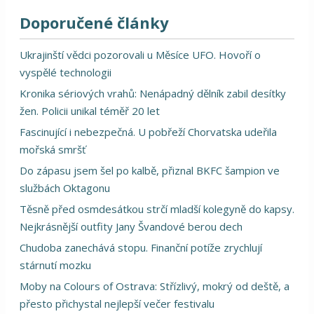
Doporučené články
Ukrajinští vědci pozorovali u Měsíce UFO. Hovoří o
vyspělé technologii
Kronika sériových vrahů: Nenápadný dělník zabil desítky
žen. Policii unikal téměř 20 let
Fascinující i nebezpečná. U pobřeží Chorvatska udeřila
mořská smršť
Do zápasu jsem šel po kalbě, přiznal BKFC šampion ve
službách Oktagonu
Těsně před osmdesátkou strčí mladší kolegyně do kapsy.
Nejkrásnější outfity Jany Švandové berou dech
Chudoba zanechává stopu. Finanční potíže zrychlují
stárnutí mozku
Moby na Colours of Ostrava: Střízlivý, mokrý od deště, a
přesto přichystal nejlepší večer festivalu