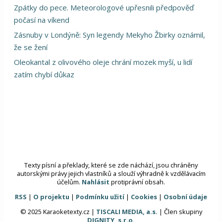
Zpátky do pece. Meteorologové upřesnili předpověď
počasí na víkend
Zásnuby v Londýně: Syn legendy Mekyho Žbirky oznámil,
že se žení
Oleokantal z olivového oleje chrání mozek myší, u lidí
zatím chybí důkaz
Texty písní a překlady, které se zde náchází, jsou chráněny
autorskými právy jejich vlastníků a slouží výhradně k vzdělávacím
účelům.
Nahlásit
protiprávní obsah.
RSS
|
O projektu
|
Podmínku užití
|
Cookies
|
Osobní údaje
© 2025 Karaoketexty.cz |
TISCALI MEDIA, a.s.
| Člen skupiny
DIGNITY, s.r.o.