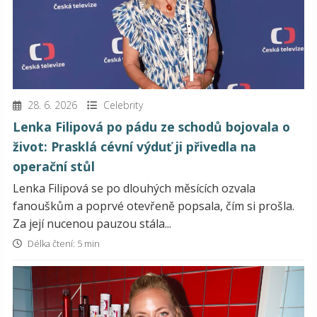
28. 6. 2026
Celebrity
Lenka Filipová po pádu ze schodů bojovala o
život: Prasklá cévní výduť ji přivedla na
operační stůl
Lenka Filipová se po dlouhých měsících ozvala
fanouškům a poprvé otevřeně popsala, čím si prošla.
Za její nucenou pauzou stála...
Délka čtení: 5 min