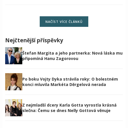
NAČÍST VÍCE ČLÁNKŮ
Nejčtenější příspěvky
Štefan Margita a jeho partnerka: Nová láska mu
připomíná Hanu Zagorovou
Po boku Vojty Dyka strávila roky: O bolestném
konci mluvila Markéta Děrgelová nerada
Z nejmladší dcery Karla Gotta vyrostla krásná
slečna: Čemu se dnes Nelly Gottová věnuje