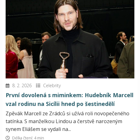
8. 2. 2026
Celebrity
První dovolená s miminkem: Hudebník Marcell
vzal rodinu na Sicílii hned po šestinedělí
Zpěvák Marcell ze Zrádců si užívá roli novopečeného
tatínka. S manželkou Lindou a čerstvě narozeným
synem Eliášem se vydali na...
Délka čtení: 4 min