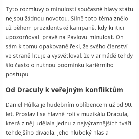
Tyto rozmluvy o minulosti současné hlavy státu
nejsou žádnou novotou. Silně toto téma znělo
už během prezidentské kampaně, kdy kritici
upozorňovali právě na Pavlovu minulost. On
sám k tomu opakovaně řekl, že svého členství
ve straně lituje a vysvětloval, že v armádě tehdy
šlo často o nutnou podmínku kariérního
postupu.
Od Draculy k veřejným konfliktům
Daniel Hůlka je hudebním oblíbencem už od 90.
let. Proslavil se hlavně rolí v muzikálu Dracula,
která z něj udělala jednu z nejvýraznějších tváří
tehdejšího divadla. Jeho hluboký hlas a