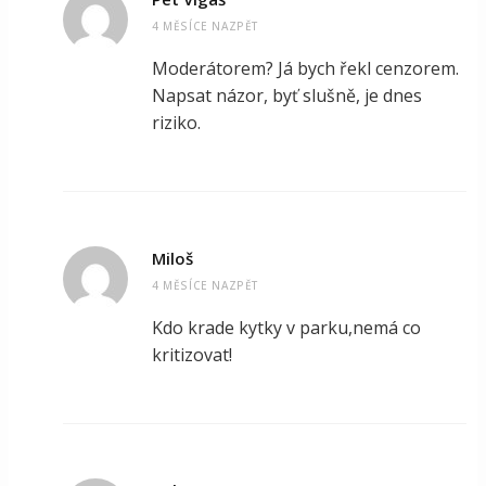
4 MĚSÍCE NAZPĚT
Moderátorem? Já bych řekl cenzorem.
Napsat názor, byť slušně, je dnes
riziko.
Miloš
4 MĚSÍCE NAZPĚT
Kdo krade kytky v parku,nemá co
kritizovat!