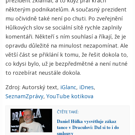
prezident zklamal, a to když přál krach
některým podnikatelům. A současný prezident
mu očividně také není po chuti. Po zveřejnění
Hůlkových slov se sociální sítě rychle zaplnily
komentáři. Někteří s ním souhlasí a říkají, že je
opravdu důležité na minulost nezapomínat. Ale
větší část se přiklání k tomu, že řešit dokola to,
co kdysi bylo, už je bezpředmětné a není nutné
to rozebírat neustále dokola.
Zdroj: Autorský text,
iGlanc
,
iDnes
,
SeznamZprávy
,
YouTube kotikova
ČTĚTE TAKÉ:
Daniel Hůlka vysvětluje zákaz
tance v Draculovi: Dal si to i do
smlouvy