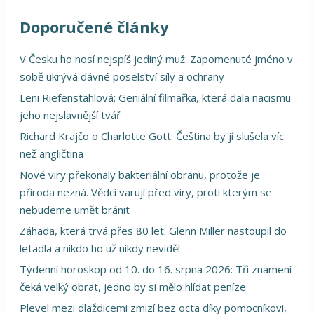
Doporučené články
V Česku ho nosí nejspíš jediný muž. Zapomenuté jméno v
sobě ukrývá dávné poselství síly a ochrany
Leni Riefenstahlová: Geniální filmařka, která dala nacismu
jeho nejslavnější tvář
Richard Krajčo o Charlotte Gott: Čeština by jí slušela víc
než angličtina
Nové viry překonaly bakteriální obranu, protože je
příroda nezná. Vědci varují před viry, proti kterým se
nebudeme umět bránit
Záhada, která trvá přes 80 let: Glenn Miller nastoupil do
letadla a nikdo ho už nikdy neviděl
Týdenní horoskop od 10. do 16. srpna 2026: Tři znamení
čeká velký obrat, jedno by si mělo hlídat peníze
Plevel mezi dlaždicemi zmizí bez octa díky pomocníkovi,