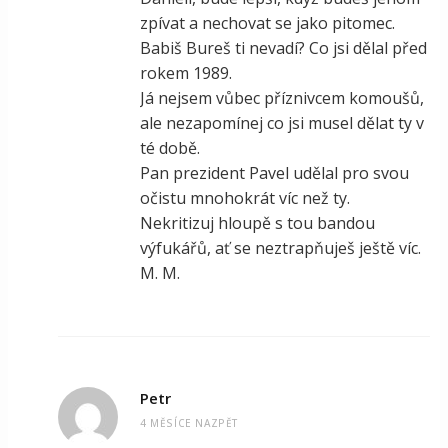
zpívat a nechovat se jako pitomec.
Babiš Bureš ti nevadí? Co jsi dělal před
rokem 1989.
Já nejsem vůbec příznivcem komoušů,
ale nezapomínej co jsi musel dělat ty v
té době.
Pan prezident Pavel udělal pro svou
očistu mnohokrát víc než ty.
Nekritizuj hloupě s tou bandou
výfukářů, ať se neztrapňuješ ještě víc.
M. M.
Petr
4 MĚSÍCE NAZPĚT