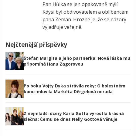
Pan Hůlka se jen opakovaně mýlí.
Kdysi byl obdivovatelem a oblíbencem
pana Zeman. Hrozné je ,že se názory
vyjadřuje veřejně.
Nejčtenější příspěvky
Štefan Margita a jeho partnerka: Nová láska mu
připomíná Hanu Zagorovou
Po boku Vojty Dyka strávila roky: O bolestném
konci mluvila Markéta Děrgelová nerada
Z nejmladší dcery Karla Gotta vyrostla krásná
slečna: Čemu se dnes Nelly Gottová věnuje