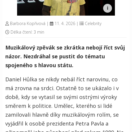
Barbora Kopřivová
|
11. 4. 2026
|
Celebrity
Délka čtení: 3 min
Muzikálový zpěvák se zkrátka nebojí říct svůj
názor. Nezdráhal se pustit do tématu
spojeného s hlavou státu.
Daniel Hůlka se nikdy nebál říct narovinu, co
má zrovna na srdci. Ostatně to se ukázalo i v
době, kdy se vytasil se svými ostrými výroky
směrem k politice. Umělec, kterého si lidé
zamilovali hlavně díky muzikálovým rolím, se
vyjádřil k osobě prezidenta Petra Pavla a