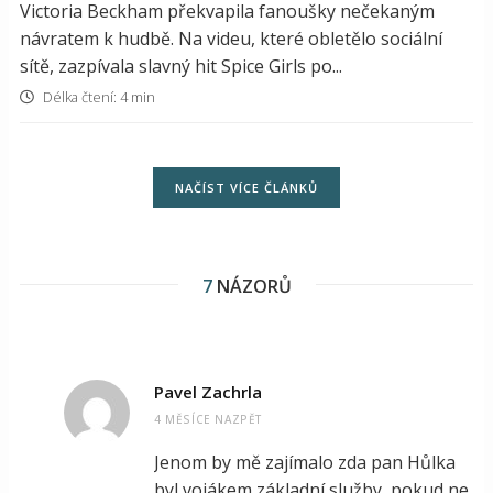
Victoria Beckham překvapila fanoušky nečekaným
návratem k hudbě. Na videu, které obletělo sociální
sítě, zazpívala slavný hit Spice Girls po...
Délka čtení: 4 min
NAČÍST VÍCE ČLÁNKŮ
7
NÁZORŮ
Pavel Zachrla
4 MĚSÍCE NAZPĚT
Jenom by mě zajímalo zda pan Hůlka
byl vojákem základní služby, pokud ne,