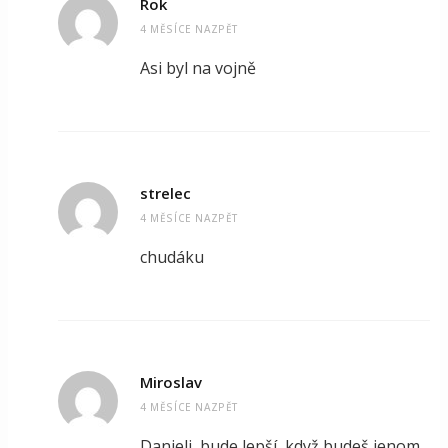
Rok
4 MĚSÍCE NAZPĚT
Asi byl na vojně
strelec
4 MĚSÍCE NAZPĚT
chudáku
Miroslav
4 MĚSÍCE NAZPĚT
Danieli, bude lepší, když budeš jenom