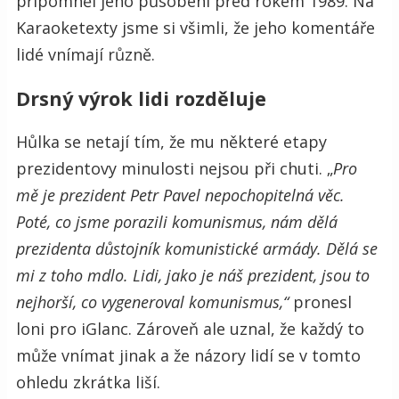
připomněl jeho působení před rokem 1989. Na
Karaoketexty jsme si všimli, že jeho komentáře
lidé vnímají různě.
Drsný výrok lidi rozděluje
Hůlka se netají tím, že mu některé etapy
prezidentovy minulosti nejsou při chuti. „
Pro
mě je prezident Petr Pavel nepochopitelná věc.
Poté, co jsme porazili komunismus, nám dělá
prezidenta důstojník komunistické armády. Dělá se
mi z toho mdlo. Lidi, jako je náš prezident, jsou to
nejhorší, co vygeneroval komunismus,“
pronesl
loni pro iGlanc. Zároveň ale uznal, že každý to
může vnímat jinak a že názory lidí se v tomto
ohledu zkrátka liší.