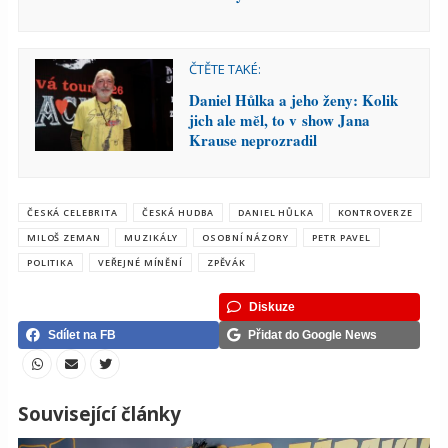
ČTĚTE TAKÉ:
Daniel Hůlka a jeho ženy: Kolik
jich ale měl, to v show Jana
Krause neprozradil
ČESKÁ CELEBRITA
ČESKÁ HUDBA
DANIEL HŮLKA
KONTROVERZE
MILOŠ ZEMAN
MUZIKÁLY
OSOBNÍ NÁZORY
PETR PAVEL
POLITIKA
VEŘEJNÉ MÍNĚNÍ
ZPĚVÁK
Diskuze
Sdílet na FB
Přidat do Google News
Související články