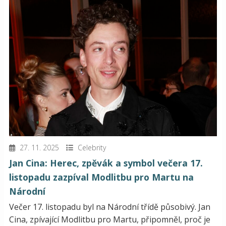
27. 11. 2025
Celebrity
Jan Cina: Herec, zpěvák a symbol večera 17.
listopadu zazpíval Modlitbu pro Martu na
Národní
Večer 17. listopadu byl na Národní třídě působivý. Jan
Cina, zpívající Modlitbu pro Martu, připomněl, proč je