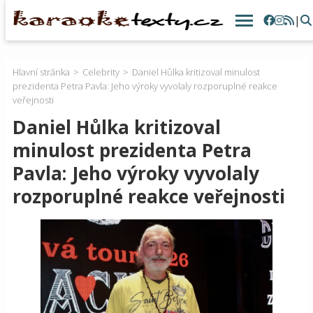
|
Hlavní stránka
Celebrity
Daniel Hůlka kritizoval minulost
prezidenta Petra Pavla: Jeho výroky vyvolaly rozporuplné reakce
veřejnosti
Daniel Hůlka kritizoval
minulost prezidenta Petra
Pavla: Jeho výroky vyvolaly
rozporuplné reakce veřejnosti