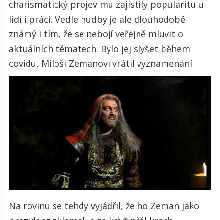
charismatický projev mu zajistily popularitu u
lidí i práci. Vedle hudby je ale dlouhodobě
známý i tím, že se nebojí veřejně mluvit o
aktuálních tématech. Bylo jej slyšet během
covidu, Miloši Zemanovi vrátil vyznamenání.
Na rovinu se tehdy vyjádřil, že ho Zeman jako