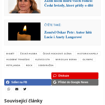
Zažili noční můru všech rodičů:
České hvězdy, které přišly o dítě
ČTĚTE TAKÉ:
Zemřel Oskar Petr: Autor hitů
Lucie i Anety Langerové
BIGBÍT
ČESKÁ HUDBA
ČESKÁ ROCKOVÁ SCÉNA
HISTORIE KAPELY
HUDEBNÍ TRAGÉDIE
KLÁVESISTA
MIROSLAV BERKA
OLYMPIC
PETR JANDA
ROCK
SEBEVRAŽDA
Diskuze
Sdílet na FB
Přidat do Google News
Související články