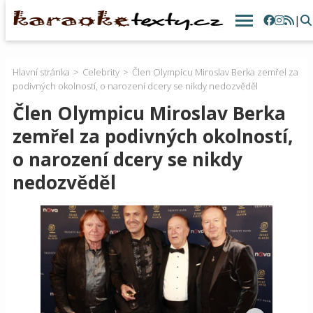
|
Hlavní stránka
Celebrity
Člen Olympicu Miroslav Berka zemřel za
podivných okolností, o narození dcery se nikdy nedozvěděl
Člen Olympicu Miroslav Berka
zemřel za podivných okolností,
o narození dcery se nikdy
nedozvěděl