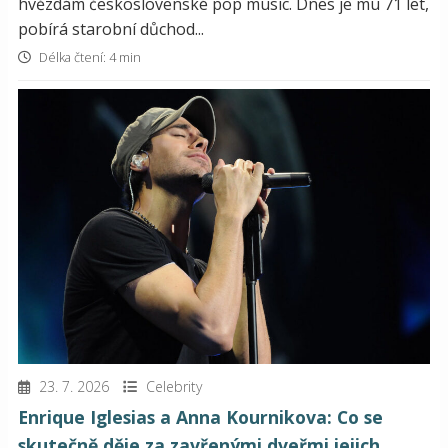
hvězdám československé pop music. Dnes je mu 71 let,
pobírá starobní důchod...
Délka čtení: 4 min
23. 7. 2026
Celebrity
Enrique Iglesias a Anna Kournikova: Co se
skutečně děje za zavřenými dveřmi jejich