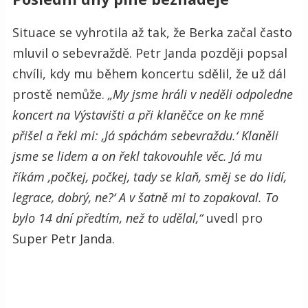
Situace se vyhrotila až tak, že Berka začal často
mluvil o sebevraždě. Petr Janda později popsal
chvíli, kdy mu během koncertu sdělil, že už dál
prostě nemůže.
„My jsme hráli v neděli odpoledne
koncert na Výstavišti a při klaněčce on ke mně
přišel a řekl mi: ‚Já spáchám sebevraždu.‘ Klaněli
jsme se lidem a on řekl takovouhle věc. Já mu
říkám ‚počkej, počkej, tady se klaň, směj se do lidí,
legrace, dobrý, ne?‘ A v šatně mi to zopakoval. To
bylo 14 dní předtím, než to udělal,“
uvedl pro
Super Petr Janda.