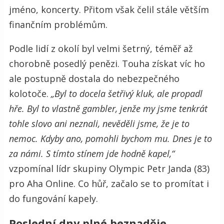
jméno, koncerty. Přitom však čelil stále větším
finančním problémům.
Podle lidí z okolí byl velmi šetrný, téměř až
chorobně posedlý penězi. Touha získat víc ho
ale postupně dostala do nebezpečného
kolotoče.
„Byl to docela šetřivý kluk, ale propadl
hře. Byl to vlastně gambler, jenže my jsme tenkrát
tohle slovo ani neznali, nevěděli jsme, že je to
nemoc. Kdyby ano, pomohli bychom mu. Dnes je to
za námi. S tímto stínem jde hodně kapel,“
vzpomínal lídr skupiny Olympic Petr Janda (83)
pro Aha Online. Co hůř, začalo se to promítat i
do fungování kapely.
Poslední dny plné beznaděje