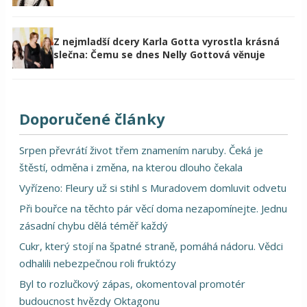
Z nejmladší dcery Karla Gotta vyrostla krásná
slečna: Čemu se dnes Nelly Gottová věnuje
Doporučené články
Srpen převrátí život třem znamením naruby. Čeká je
štěstí, odměna i změna, na kterou dlouho čekala
Vyřízeno: Fleury už si stihl s Muradovem domluvit odvetu
Při bouřce na těchto pár věcí doma nezapomínejte. Jednu
zásadní chybu dělá téměř každý
Cukr, který stojí na špatné straně, pomáhá nádoru. Vědci
odhalili nebezpečnou roli fruktózy
Byl to rozlučkový zápas, okomentoval promotér
budoucnost hvězdy Oktagonu