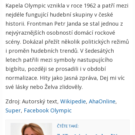
Kapela Olympic vznikla v roce 1962 a patří mezi
nejdéle fungující hudební skupiny v české
historii. Frontman Petr Janda se stal jednou z
nejvýraznějších osobností domácí rockové
scény. Dokázal přežít několik politických režimů
i proměn hudebních trendů. V šedesátých
letech patřili mezi symboly nastupujícího
bigbítu, později se prosadili i v období
normalizace. Hity jako Jasná zpráva, Dej mi víc
své lásky nebo Želva zlidověly.
Zdroj: Autorský text,
Wikipedie
,
AhaOnline
,
Super
,
Facebook Olympic
ČTĚTE TAKÉ: