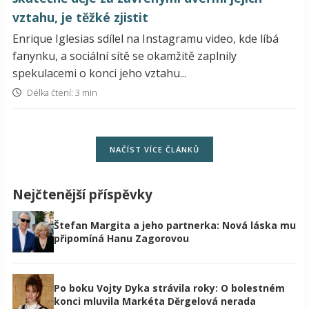
vztahu, je těžké zjistit
Enrique Iglesias sdílel na Instagramu video, kde líbá
fanynku, a sociální sítě se okamžitě zaplnily
spekulacemi o konci jeho vztahu...
Délka čtení: 3 min
NAČÍST VÍCE ČLÁNKŮ
Nejčtenější příspěvky
Štefan Margita a jeho partnerka: Nová láska mu
připomíná Hanu Zagorovou
Po boku Vojty Dyka strávila roky: O bolestném
konci mluvila Markéta Děrgelová nerada