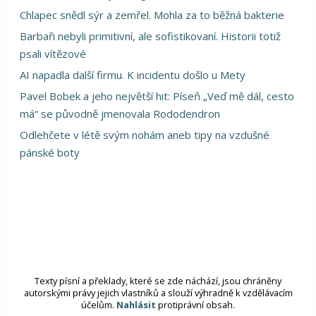
Chlapec snědl sýr a zemřel. Mohla za to běžná bakterie
Barbaři nebyli primitivní, ale sofistikovaní. Historii totiž
psali vítězové
AI napadla další firmu. K incidentu došlo u Mety
Pavel Bobek a jeho největší hit: Píseň „Veď mě dál, cesto
má“ se původně jmenovala Rododendron
Odlehčete v létě svým nohám aneb tipy na vzdušné
pánské boty
Texty písní a překlady, které se zde náchází, jsou chráněny
autorskými právy jejich vlastníků a slouží výhradně k vzdělávacím
účelům.
Nahlásit
protiprávní obsah.