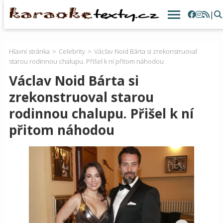
|
Hlavní stránka
Celebrity
Václav Noid Bárta si zrekonstruoval
starou rodinnou chalupu. Přišel k ní přitom náhodou
Václav Noid Bárta si
zrekonstruoval starou
rodinnou chalupu. Přišel k ní
přitom náhodou