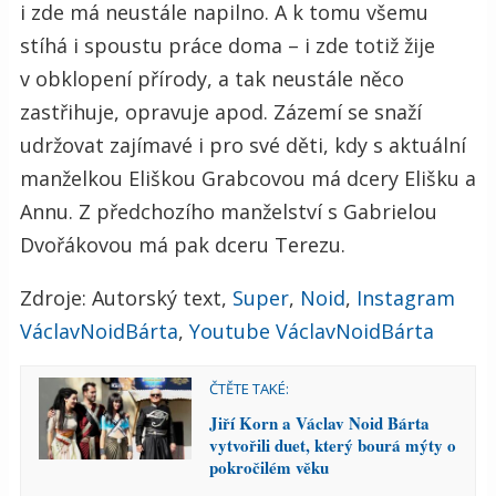
i zde má neustále napilno. A k tomu všemu
stíhá i spoustu práce doma – i zde totiž žije
v obklopení přírody, a tak neustále něco
zastřihuje, opravuje apod. Zázemí se snaží
udržovat zajímavé i pro své děti, kdy s aktuální
manželkou Eliškou Grabcovou má dcery Elišku a
Annu. Z předchozího manželství s Gabrielou
Dvořákovou má pak dceru Terezu.
Zdroje: Autorský text,
Super
,
Noid
,
Instagram
VáclavNoidBárta
,
Youtube VáclavNoidBárta
ČTĚTE TAKÉ:
Jiří Korn a Václav Noid Bárta
vytvořili duet, který bourá mýty o
pokročilém věku