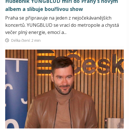
Hudebník YUNGBLUD míří do Prahy s novým
albem a slibuje bouřlivou show
Praha se připravuje na jeden z nejočekávanějších
koncertů. YUNGBLUD se vrací do metropole a chystá
večer plný energie, emocí a...
Délka čtení: 2 min