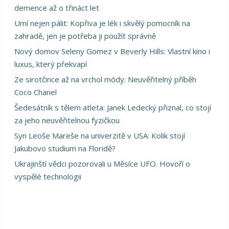
demence až o třináct let
Umí nejen pálit: Kopřiva je lék i skvělý pomocník na
zahradě, jen je potřeba ji použít správně
Nový domov Seleny Gomez v Beverly Hills: Vlastní kino i
luxus, který překvapí
Ze sirotčince až na vrchol módy: Neuvěřitelný příběh
Coco Chanel
Šedesátník s tělem atleta: Janek Ledecký přiznal, co stojí
za jeho neuvěřitelnou fyzičkou
Syn Leoše Mareše na univerzitě v USA: Kolik stojí
Jakubovo studium na Floridě?
Ukrajinští vědci pozorovali u Měsíce UFO. Hovoří o
vyspělé technologii