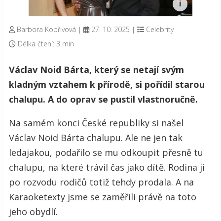
Barbora Kopřivová
|
27. 10. 2025
|
Celebrity
Délka čtení: 3 min
Václav Noid Bárta, který se netají svým
kladným vztahem k přírodě, si pořídil starou
chalupu. A do oprav se pustil vlastnoručně.
Na samém konci České republiky si našel
Václav Noid Bárta chalupu. Ale ne jen tak
ledajakou, podařilo se mu odkoupit přesně tu
chalupu, na které trávil čas jako dítě. Rodina ji
po rozvodu rodičů totiž tehdy prodala. A na
Karaoketexty jsme se zaměřili právě na toto
jeho obydlí.