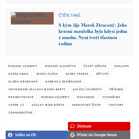
ČTĚTE TAKÉ:
S kým žije Marek Ztracený: Jeho
krásná manželka byla kdysi jedna
z mnoha. Nyní tvoří šťastnou
rodinu
BYDLENÍ CELEBRIT
BYDLENÍ SLAVNÝCH
ČESKÝ ZPĚVÁK
CHALUPA
DCERA ANNA
DCERA ELIŠKA
DCERA TEREZA
DĚTSTVÍ
ELIŠKA GRABCOVÁ
GABRIELA DVOŘÁKOVÁ
INSTAGRAM VÁCLAVA NOIDA BÁRTY
JAK ŽIJÍ CELEBRITY
PŘÍRODA
REKONSTRUKCE
RODINA CELEBRIT
ROZVADOV
STAVAŘINA
SUPER.CZ
VÁCLAV NOID BÁRTA
VENKOVSKÝ ŽIVOT
YOUTUBE
ZAHRADNIČENÍ
Diskuze
Sdílet na FB
Přidat do Google News