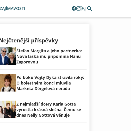
|
ZAJÍMAVOSTI
Nejčtenější příspěvky
Štefan Margita a jeho partnerka:
Nová láska mu připomíná Hanu
Zagorovou
Po boku Vojty Dyka strávila roky:
O bolestném konci mluvila
Markéta Děrgelová nerada
Z nejmladší dcery Karla Gotta
vyrostla krásná slečna: Čemu se
dnes Nelly Gottová věnuje