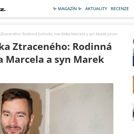
✨ MAGAZÍN ✨
AKTUALITY
RECENZE
a Ztraceného: Rodinná pohoda, manželka Marcela a syn Marek junior
rka Ztraceného: Rodinná
 Marcela a syn Marek