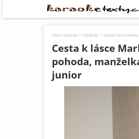
Hlavní stránka
Celebrity
Cesta k lásce Mark
Cesta k lásce Ma
pohoda, manželka
junior