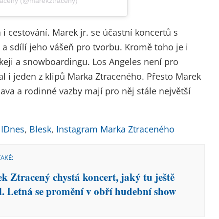
tracený (@marekztraceny)
 cestování. Marek jr. se účastní koncertů s
a sdílí jeho vášeň pro tvorbu.
Kromě toho je i
keji a snowboardingu. Los Angeles není pro
l i jeden z klipů Marka Ztraceného. Přesto Marek
va a rodinné vazby mají pro něj stále největší
,
IDnes
,
Blesk
,
Instagram Marka Ztraceného
TAKÉ:
k Ztracený chystá koncert, jaký tu ještě
l. Letná se promění v obří hudební show