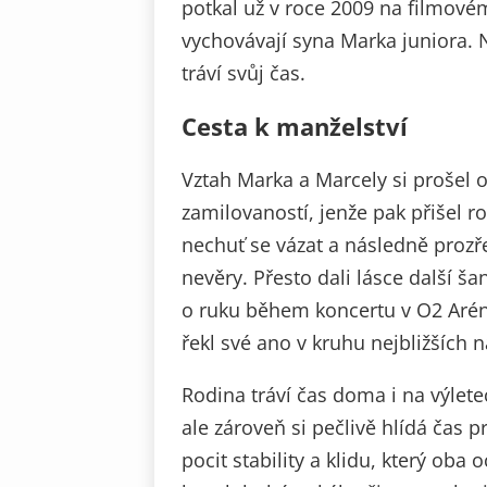
potkal už v roce 2009 na filmové
vychovávají syna Marka juniora. N
tráví svůj čas.
Cesta k manželství
Vztah Marka a Marcely si prošel 
zamilovaností, jenže pak přišel ro
nechuť se vázat a následně prozře
nevěry. Přesto dali lásce další š
o ruku během koncertu v O2 Aréně.
řekl své ano v kruhu nejbližších 
Rodina tráví čas doma i na výlete
ale zároveň si pečlivě hlídá čas 
pocit stability a klidu, který oba