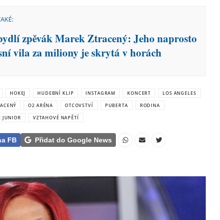
TAKÉ:
bydlí zpěvák Marek Ztracený: Jeho naprosto
ní vila za miliony je skrytá v horách
HOKEJ
HUDEBNÍ KLIP
INSTAGRAM
KONCERT
LOS ANGELES
RACENÝ
O2 ARÉNA
OTCOVSTVÍ
PUBERTA
RODINA
 JUNIOR
VZTAHOVÉ NAPĚTÍ
na FB
Přidat do Google News