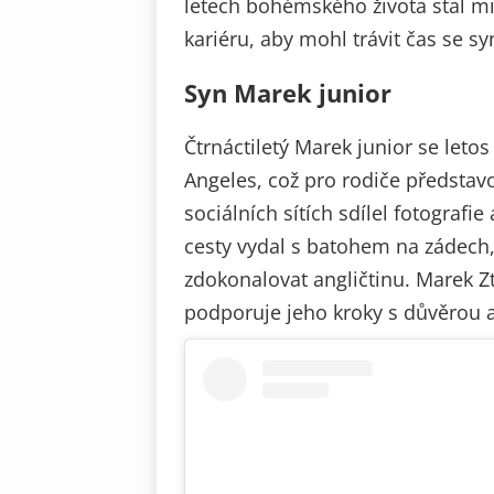
letech bohémského života stal mi
kariéru, aby mohl trávit čas se sy
Syn Marek junior
Čtrnáctiletý Marek junior se leto
Angeles, což pro rodiče předsta
sociálních sítích sdílel fotografie
cesty vydal s batohem na zádech,
zdokonalovat angličtinu. Marek Z
podporuje jeho kroky s důvěrou a