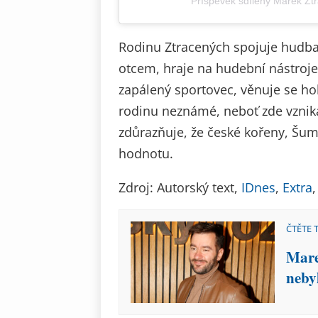
Příspěvek sdílený Marek Z
Rodinu Ztracených spojuje hudba i
otcem, hraje na hudební nástroje 
zapálený sportovec, věnuje se ho
rodinu neznámé, neboť zde vznika
zdůrazňuje, že české kořeny, Šuma
hodnotu.
Zdroj: Autorský text,
IDnes
,
Extra
ČTĚTE 
Mare
neby