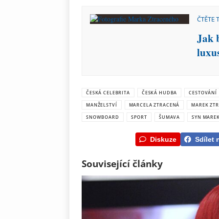
ČTĚTE 
Jak 
luxus
ČESKÁ CELEBRITA
ČESKÁ HUDBA
CESTOVÁNÍ
MANŽELSTVÍ
MARCELA ZTRACENÁ
MAREK ZT
SNOWBOARD
SPORT
ŠUMAVA
SYN MAREK
Diskuze
Sdílet 
Související články