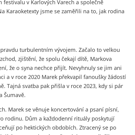
m festivalu v Karlových Varech a společně
a Karaoketexty jsme se zaměřili na to, jak rodina
opravdu turbulentním vývojem. Začalo to velkou
zchod, zjištění, že spolu čekají dítě, Markova
ní, že o syna nechce přijít. Nevyhnuly se jim ani
anci a v roce 2020 Marek překvapil fanoušky žádostí
 Tajná svatba pak přišla v roce 2023, kdy si pár
na Šumavě.
ch. Marek se věnuje koncertování a psaní písní,
pro rodinu. Dům a každodenní rituály poskytují
 oceňují po hektických obdobích. Ztracený se po