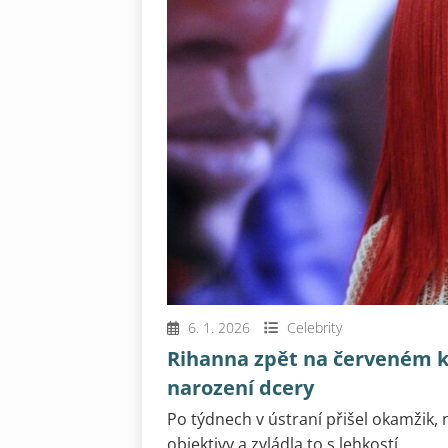
6. 1. 2026
Celebrity
Rihanna zpět na červeném ko
narození dcery
Po týdnech v ústraní přišel okamžik, n
objektivy a zvládla to s lehkostí...