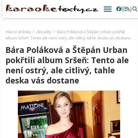
|
Hlavní stránka
Aktuality
Bára Poláková a Štěpán Urban pokřtili
album Sršeň: Tento ale není ostrý, ale citlivý, tahle deska vás dostane
Bára Poláková a Štěpán Urban
pokřtili album Sršeň: Tento ale
není ostrý, ale citlivý, tahle
deska vás dostane