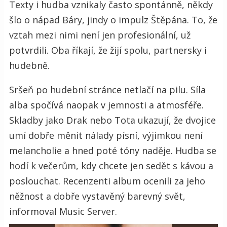
Texty i hudba vznikaly často spontánně, někdy
šlo o nápad Báry, jindy o impulz Štěpána. To, že
vztah mezi nimi není jen profesionální, už
potvrdili. Oba říkají, že žijí spolu, partnersky i
hudebně.
Sršeň po hudební stránce netlačí na pilu. Síla
alba spočívá naopak v jemnosti a atmosféře.
Skladby jako Drak nebo Tota ukazují, že dvojice
umí dobře měnit nálady písní, výjimkou není
melancholie a hned poté tóny naděje. Hudba se
hodí k večerům, kdy chcete jen sedět s kávou a
poslouchat. Recenzenti album ocenili za jeho
něžnost a dobře vystavěný barevný svět,
informoval Music Server.