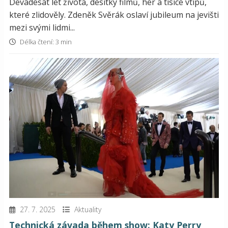
Devadesát let života, desítky filmů, her a tisíce vtipů,
které zlidověly. Zdeněk Svěrák oslaví jubileum na jevišti
mezi svými lidmi...
Délka čtení: 3 min
27. 7. 2025
Aktuality
Technická závada během show: Katy Perry