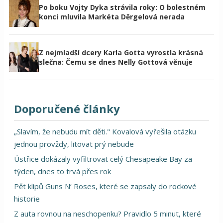
Po boku Vojty Dyka strávila roky: O bolestném
konci mluvila Markéta Děrgelová nerada
Z nejmladší dcery Karla Gotta vyrostla krásná
slečna: Čemu se dnes Nelly Gottová věnuje
Doporučené články
„Slavím, že nebudu mít děti." Kovalová vyřešila otázku
jednou provždy, litovat prý nebude
Ústřice dokázaly vyfiltrovat celý Chesapeake Bay za
týden, dnes to trvá přes rok
Pět klipů Guns N‘ Roses, které se zapsaly do rockové
historie
Z auta rovnou na neschopenku? Pravidlo 5 minut, které