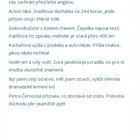
vás zachrání před letní angínou
Action láká: Značková sluchátka za 244 korun, jinde
přitom stojí i třikrát tolik
Dobrodružství s bohem Panem: Čepelka napsal text,
Kubišová ho zpívala, melodie je stará přes 400 let
Kuchařová vyšla z podniku a auto nikde. Přišla reakce,
jakou nikdo nečekal
Sedm let a celý svět: Zora Jandová prozradila, co pro ni
vnučka skutečně znamená
Byl jsem celý od krve, měl jsem strach, vylíčil Vémola
dramatické krmení lvů
Petra Černocká přiznala, co dostává od státu: Polovina
důchodu jde okamžitě zpět