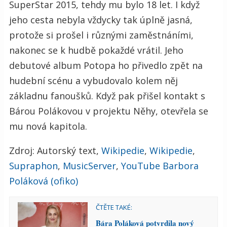
SuperStar 2015, tehdy mu bylo 18 let. I když
jeho cesta nebyla vždycky tak úplně jasná,
protože si prošel i různými zaměstnáními,
nakonec se k hudbě pokaždé vrátil. Jeho
debutové album Potopa ho přivedlo zpět na
hudební scénu a vybudovalo kolem něj
základnu fanoušků. Když pak přišel kontakt s
Bárou Polákovou v projektu Něhy, otevřela se
mu nová kapitola.
Zdroj: Autorský text,
Wikipedie
,
Wikipedie
,
Supraphon
,
MusicServer
,
YouTube Barbora
Poláková (ofiko)
ČTĚTE TAKÉ:
Bára Poláková potvrdila nový