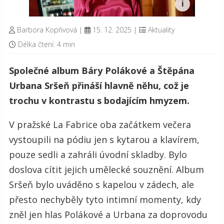
Barbora Kopřivová
|
15. 12. 2025
|
Aktuality
Délka čtení: 4 min
Společné album Báry Polákové a Štěpána
Urbana Sršeň přináší hlavně něhu, což je
trochu v kontrastu s bodajícím hmyzem.
V pražské La Fabrice oba začátkem večera
vystoupili na pódiu jen s kytarou a klavírem,
pouze sedli a zahráli úvodní skladby. Bylo
doslova cítit jejich umělecké souznění. Album
Sršeň bylo uváděno s kapelou v zádech, ale
přesto nechyběly tyto intimní momenty, kdy
zněl jen hlas Polákové a Urbana za doprovodu