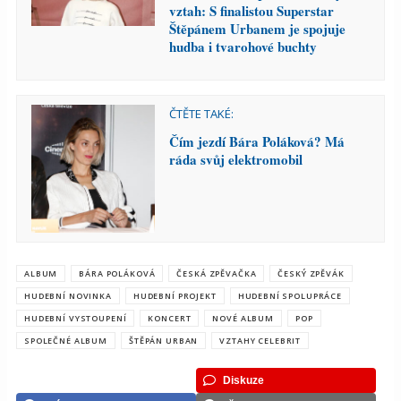
vztah: S finalistou Superstar
Štěpánem Urbanem je spojuje
hudba i tvarohové buchty
ČTĚTE TAKÉ:
Čím jezdí Bára Poláková? Má
ráda svůj elektromobil
ALBUM
BÁRA POLÁKOVÁ
ČESKÁ ZPĚVAČKA
ČESKÝ ZPĚVÁK
HUDEBNÍ NOVINKA
HUDEBNÍ PROJEKT
HUDEBNÍ SPOLUPRÁCE
HUDEBNÍ VYSTOUPENÍ
KONCERT
NOVÉ ALBUM
POP
SPOLEČNÉ ALBUM
ŠTĚPÁN URBAN
VZTAHY CELEBRIT
Diskuze