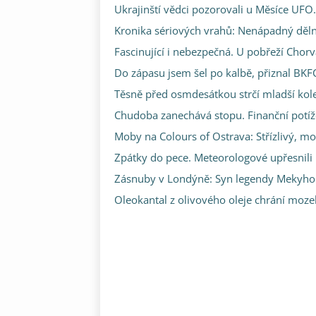
Ukrajinští vědci pozorovali u Měsíce UFO.
Kronika sériových vrahů: Nenápadný dělník
Fascinující i nebezpečná. U pobřeží Chor
Do zápasu jsem šel po kalbě, přiznal BK
Těsně před osmdesátkou strčí mladší kole
Chudoba zanechává stopu. Finanční potíže
Moby na Colours of Ostrava: Střízlivý, mok
Zpátky do pece. Meteorologové upřesnili
Zásnuby v Londýně: Syn legendy Mekyho Ž
Oleokantal z olivového oleje chrání mozek