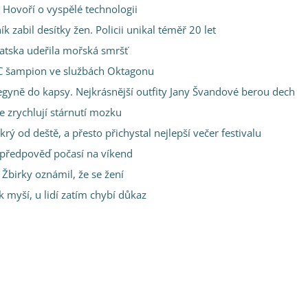
 Hovoří o vyspělé technologii
 zabil desítky žen. Policii unikal téměř 20 let
vatska udeřila mořská smršť
FC šampion ve službách Oktagonu
gyně do kapsy. Nejkrásnější outfity Jany Švandové berou dech
 zrychlují stárnutí mozku
rý od deště, a přesto přichystal nejlepší večer festivalu
 předpověď počasí na víkend
birky oznámil, že se žení
 myší, u lidí zatím chybí důkaz