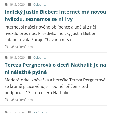
19. 2. 2026
Celebrity
Indický Justin Bieber: Internet má novou
hvězdu, seznamte se ní i vy
Internet si našel nového oblíbence a udělal z něj
hvězdu přes noc. Přezdívka indický Justin Bieber
katapultovala Suraje Chavana mezi...
Délka čtení: 3 min
19. 2. 2026
Celebrity
Tereza Pergnerová o dceři Nathalii: Je na
ni náležitě pyšná
Moderátorka, zpěvačka a herečka Tereza Pergnerová
se kromě práce věnuje i rodině, přičemž teď
podporuje 17letou dceru Nathalii.
Délka čtení: 3 min
31. 1. 2026
Zajímavosti