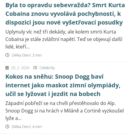
Byla to opravdu sebevražda? Smrt Kurta
Cobaina znovu vyvolává pochybnosti, k
dispozici jsou nové vyšetřovací posudky
Uplynuly víc než tři dekády, ale kolem smrti Kurta
Cobaina je stále zvláštní napětí. Teď se objevují další
lidé, kteří...
Délka čtení: 3 min
20. 2. 2026
Celebrity
Kokos na sněhu: Snoop Dogg baví
internet jako maskot zimní olympiády,
učil se lyžovat i jezdit na bobech
Západní pobřeží se na chvíli přestěhovalo do Alp.
Snoop Dogg si na hrách v Miláně a Cortině vyzkoušel
lyže a...
Délka čtení: 4 min