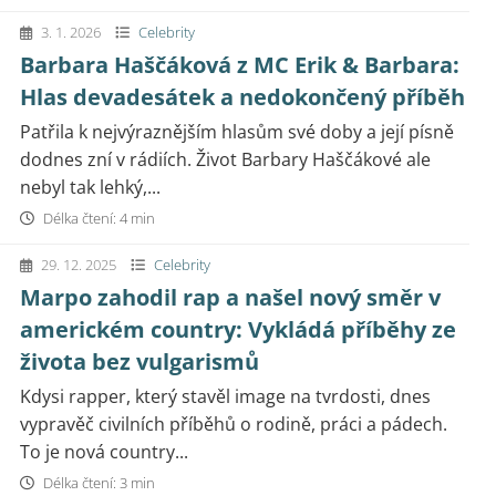
3. 1. 2026
Celebrity
Barbara Haščáková z MC Erik & Barbara:
Hlas devadesátek a nedokončený příběh
Patřila k nejvýraznějším hlasům své doby a její písně
dodnes zní v rádiích. Život Barbary Haščákové ale
nebyl tak lehký,...
Délka čtení: 4 min
29. 12. 2025
Celebrity
Marpo zahodil rap a našel nový směr v
americkém country: Vykládá příběhy ze
života bez vulgarismů
Kdysi rapper, který stavěl image na tvrdosti, dnes
vypravěč civilních příběhů o rodině, práci a pádech.
To je nová country...
Délka čtení: 3 min