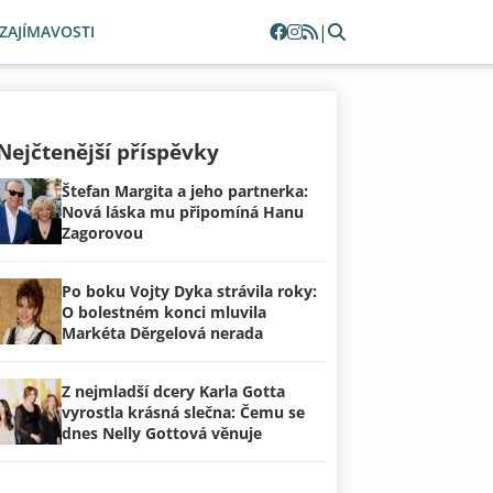
|
ZAJÍMAVOSTI
Nejčtenější příspěvky
Štefan Margita a jeho partnerka:
Nová láska mu připomíná Hanu
Zagorovou
Po boku Vojty Dyka strávila roky:
O bolestném konci mluvila
Markéta Děrgelová nerada
Z nejmladší dcery Karla Gotta
vyrostla krásná slečna: Čemu se
dnes Nelly Gottová věnuje