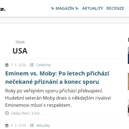
✨ MAGAZÍN ✨
AKTUALITY
RECENZE
TÉMA
USA
7. 3. 2026
Celebrity
Eminem vs. Moby: Po letech přichází
nečekané přiznání a konec sporu
Roky po veřejném sporu přichází překvapení.
Hudební veterán Moby dnes o někdejším rivalovi
Eminemovi mluví s respektem.
Délka čtení: 3 min
6. 3. 2026
Aktuality