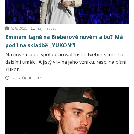
9. 8. 2025
Zajímavosti
Eminem tajně na Bieberově novém albu? Má
podíl na skladbě „YUKON“!
Na novém albu spolupracoval Justin Bieber s mnoha
dalšími umělci. A jistý vliv na jeho vzniku, resp. na písni
Yukon,...
Délka čtení: 3 min