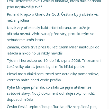
Leni Riefenstahlová: Geniální filmařka, která dala nacismu
jeho nejslavnější tvář
Richard Krajčo o Charlotte Gott: Čeština by jí slušela víc
než angličtina
Nové viry překonaly bakteriální obranu, protože je
příroda nezná. Vědci varují před viry, proti kterým se
nebudeme umět bránit
Záhada, která trvá přes 80 let: Glenn Miller nastoupil do
letadla a nikdo ho už nikdy neviděl
Týdenní horoskop od 10. do 16. srpna 2026: Tři znamení
čeká velký obrat, jedno by si mělo hlídat peníze
Plevel mezi dlaždicemi zmizí bez octa díky pomocníkovi,
kterého máte hned vedle pračky
Kylie Minogue přiznala, co stálo za jejím útěkem ze
světové slávy: Nový dokument odhaluje roky, o nichž
doposud mlčela
Česko česká teplotní houpačka: Nejdřív rozpálená pec,