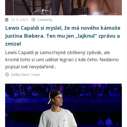
13. 9. 2025
Celebrity
Lewis Capaldi si myslel, že má nového kámoše
Justina Biebera. Ten mu jen „lajknul“ zprávu a
zmizel
Lewis Capaldi je samozřejmě oblíbený zpěvák, ale
kromě toho si umí udělat legraci z kde čeho. Nedávno
popsal své nevydařené...
Délka čtení: 3 min