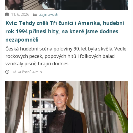
11. 6. 2026
Zajímavosti
Kvíz: Tehdy zněli Tři čuníci i Amerika, hudební
rok 1994 přinesl hity, na které jsme dodnes
nezapomněli
Česká hudební scéna poloviny 90. let byla skvělá. Vedle
rockových pecek, popových hitů i folkových balad
vznikaly písně hrající dodnes.
Délka čtení: 4 min