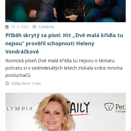
13. 4. 2026
Celebrity
Příběh skrytý za písní: Hit „Dvě malá křídla tu
nejsou“ prověřil schopnosti Heleny
Vondráčkové
Ikonická píseň Dvě malá křídla tu nejsou o tématu
potratu si v sedmdesátých letech získala srdce mnoha
posluchačů.
Délka čtení: 3 min