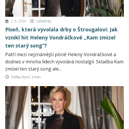
2. 6. 2026
Celebrity
Píseň, která vyvolala drby o Štrougalovi: Jak
vznikl hit Heleny Vondráčkové „Kam zmizel
ten starý song“?
Patří mezi nejznámější písně Heleny Vondráčkové a
dodnes v mnoha lidech vyvolává nostalgii. Skladba Kam
zmizel ten starý song ale...
Délka čtení: 3 min