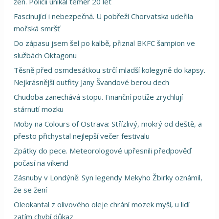
žen. Policii unikal téměř 20 let
Fascinující i nebezpečná. U pobřeží Chorvatska udeřila
mořská smršť
Do zápasu jsem šel po kalbě, přiznal BKFC šampion ve
službách Oktagonu
Těsně před osmdesátkou strčí mladší kolegyně do kapsy.
Nejkrásnější outfity Jany Švandové berou dech
Chudoba zanechává stopu. Finanční potíže zrychlují
stárnutí mozku
Moby na Colours of Ostrava: Střízlivý, mokrý od deště, a
přesto přichystal nejlepší večer festivalu
Zpátky do pece. Meteorologové upřesnili předpověď
počasí na víkend
Zásnuby v Londýně: Syn legendy Mekyho Žbirky oznámil,
že se žení
Oleokantal z olivového oleje chrání mozek myší, u lidí
zatím chybí důkaz