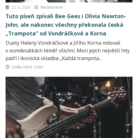
22. 6. 2026
Nezařazené
Tuto píseň zpívali Bee Gees i Olivia Newton-
John, ale nakonec všechny překonala česká
„Trampota“ od Vondráčkové a Korna
Duety Heleny Vondráčkové a Jiřího Korna milovali
v osmdesátkách téměř všichni. Mezi jejich největší hity
patří i ikonická skladba „Každá trampota...
Délka čtení: 3 min