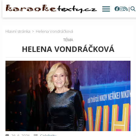
|
Hlavní stránka
Helena Vondráčková
TÉMA
HELENA VONDRÁČKOVÁ
26. 6. 2026
Celebrity