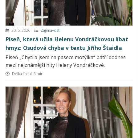
20. 5. 2026
Zajímavosti
Píseň, která učila Helenu Vondráčkovou líbat
hmyz: Osudová chyba v textu Jiřího Štaidla
Píseň „Chytila jsem na pasece motýlka“ patří dodnes
mezi nejznámější hity Heleny Vondráčkové.
Délka čtení: 3 min