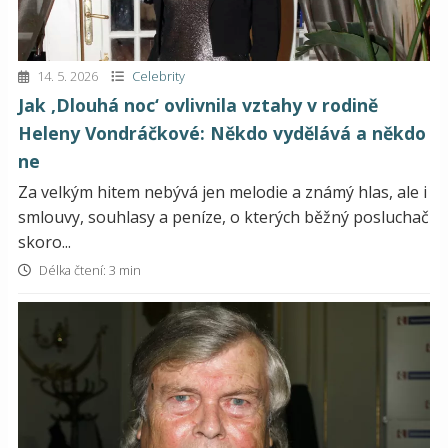
14. 5. 2026
Celebrity
Jak ‚Dlouhá noc‘ ovlivnila vztahy v rodině
Heleny Vondráčkové: Někdo vydělává a někdo
ne
Za velkým hitem nebývá jen melodie a známý hlas, ale i
smlouvy, souhlasy a peníze, o kterých běžný posluchač
skoro...
Délka čtení: 3 min