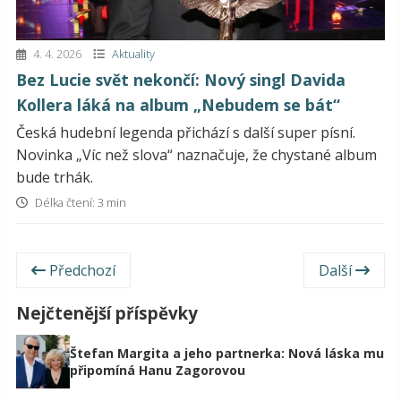
4. 4. 2026
Aktuality
Bez Lucie svět nekončí: Nový singl Davida
Kollera láká na album „Nebudem se bát“
Česká hudební legenda přichází s další super písní.
Novinka „Víc než slova“ naznačuje, že chystané album
bude trhák.
Délka čtení: 3 min
Předchozí
Další
Nejčtenější příspěvky
Štefan Margita a jeho partnerka: Nová láska mu
připomíná Hanu Zagorovou