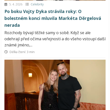
5. 4. 2026
Celebrity
Po boku Vojty Dyka strávila roky: O
bolestném konci mluvila Markéta Děrgelová
nerada
Rozchody bývají těžké samy o sobě. Když se ale
odehrají před očima veřejnosti a do všeho vstoupí další
známé jméno,...
Délka čtení: 3 min