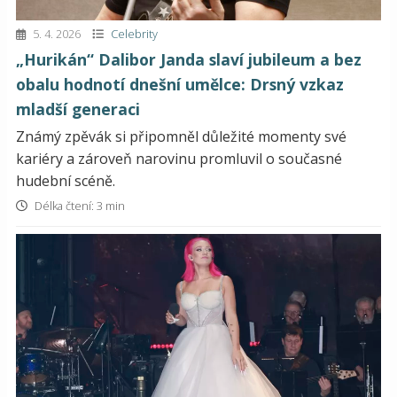
5. 4. 2026
Celebrity
„Hurikán“ Dalibor Janda slaví jubileum a bez
obalu hodnotí dnešní umělce: Drsný vzkaz
mladší generaci
Známý zpěvák si připomněl důležité momenty své
kariéry a zároveň narovinu promluvil o současné
hudební scéně.
Délka čtení: 3 min