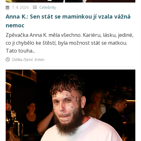
7. 4. 2026
Celebrity
Anna K.: Sen stát se maminkou jí vzala vážná
nemoc
Zpěvačka Anna K. měla všechno. Kariéru, lásku, jediné,
co ji chybělo ke štěstí, byla možnost stát se matkou.
Tato touha...
Délka čtení: 4 min