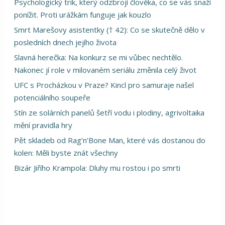
Psychologický trik, který odzbrojí člověka, co se vás snaží
ponížit. Proti urážkám funguje jak kouzlo
Smrt Marešovy asistentky († 42): Co se skutečně dělo v
posledních dnech jejího života
Slavná herečka: Na konkurz se mi vůbec nechtělo.
Nakonec jí role v milovaném seriálu změnila celý život
UFC s Procházkou v Praze? Kincl pro samuraje našel
potenciálního soupeře
Stín ze solárních panelů šetří vodu i plodiny, agrivoltaika
mění pravidla hry
Pět skladeb od Rag’n’Bone Man, které vás dostanou do
kolen: Měli byste znát všechny
Bizár Jiřího Krampola: Dluhy mu rostou i po smrti