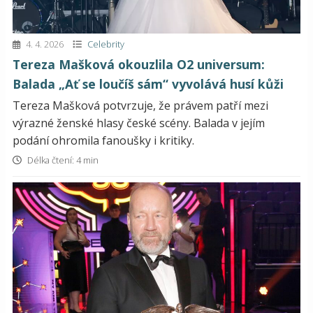
4. 4. 2026
Celebrity
Tereza Mašková okouzlila O2 universum:
Balada „Ať se loučíš sám“ vyvolává husí kůži
Tereza Mašková potvrzuje, že právem patří mezi
výrazné ženské hlasy české scény. Balada v jejím
podání ohromila fanoušky i kritiky.
Délka čtení: 4 min